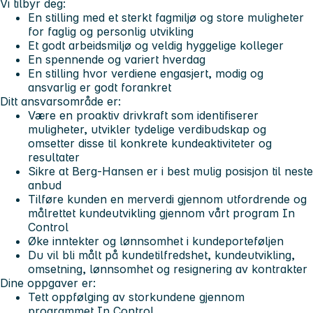
Vi tilbyr deg:
En stilling med et sterkt fagmiljø og store muligheter
for faglig og personlig utvikling
Et godt arbeidsmiljø og veldig hyggelige kolleger
En spennende og variert hverdag
En stilling hvor verdiene
engasjert, modig
og
ansvarlig
er godt forankret
Ditt ansvarsområde er:
Være en
proaktiv drivkraft
som identifiserer
muligheter, utvikler tydelige verdibudskap og
omsetter disse til konkrete kundeaktiviteter og
resultater
Sikre at Berg-Hansen er i best mulig posisjon til
neste
anbud
Tilføre kunden en merverdi gjennom utfordrende og
målrettet
kundeutvikling
gjennom vårt program In
Control
Øke inntekter og
lønnsomhet
i kundeporteføljen
Du vil bli
målt på
kundetilfredshet, kundeutvikling,
omsetning, lønnsomhet og resignering av kontrakter
Dine oppgaver er:
Tett oppfølging av
storkundene
gjennom
programmet In Control