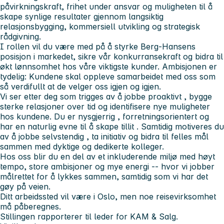
påvirkningskraft, frihet under ansvar og muligheten til å
skape synlige resultater
gjennom langsiktig
relasjonsbygging, kommersiell utvikling og strategisk
rådgivning.
I rollen vil du være med på å styrke Berg-Hansens
posisjon i markedet, sikre vår konkurransekraft og bidra til
økt lønnsomhet hos våre viktigste kunder. Ambisjonen er
tydelig:
Kundene skal oppleve samarbeidet med oss som
så verdifullt at de velger oss igjen og igjen
.
Vi ser etter deg som trigges av å jobbe
proaktivt
, bygge
sterke relasjoner over tid og identifisere nye muligheter
hos kundene. Du er
nysgjerrig
,
forretningsorientert
og
har en naturlig evne til å
skape tillit
. Samtidig motiveres du
av å
jobbe selvstendig
, ta
initiativ
og bidra til felles mål
sammen med dyktige og dedikerte kolleger.
Hos oss blir du en del av et
inkluderende miljø
med høyt
tempo, store ambisjoner og mye energi -- hvor vi jobber
målrettet for å lykkes sammen, samtidig som vi har det
gøy på veien.
Ditt arbeidssted vil være i Oslo, men noe reisevirksomhet
må påberegnes.
Stillingen rapporterer til leder for KAM & Salg.