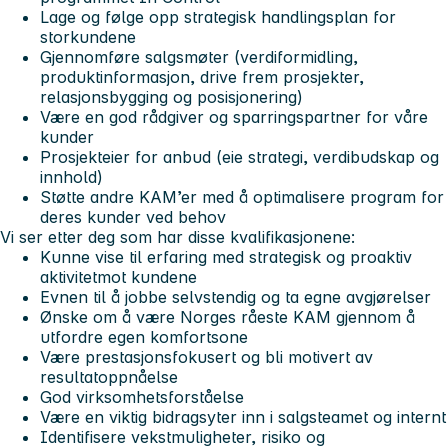
Lage og følge opp
strategisk handlingsplan
for
storkundene
Gjennomføre
salgsmøter
(verdiformidling,
produktinformasjon, drive frem prosjekter,
relasjonsbygging og posisjonering)
Være en
god rådgiver
og sparringspartner for våre
kunder
Prosjekteier for
anbud
(eie strategi, verdibudskap og
innhold)
Støtte andre KAM’er med å
optimalisere program
for
deres kunder ved behov
Vi ser etter deg som har disse kvalifikasjonene:
Kunne vise til erfaring med
strategisk og proaktiv
aktivitet
mot kundene
Evnen til å jobbe
selvstendig
og ta egne avgjørelser
Ønske om å være
Norges råeste KAM
gjennom å
utfordre egen komfortsone
Være
prestasjonsfokusert
og bli motivert av
resultatoppnåelse
God virksomhetsforståelse
Være en viktig bidragsyter inn i salgsteamet og internt
Identifisere
vekstmuligheter
, risiko og