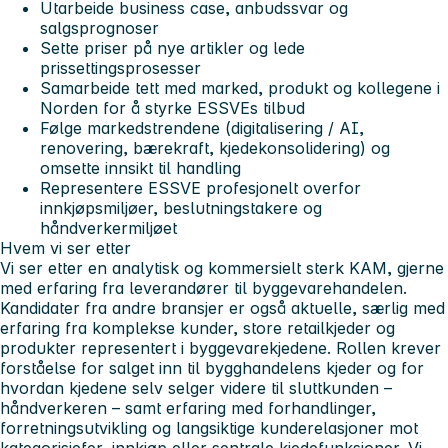
Utarbeide business case, anbudssvar og
salgsprognoser
Sette priser på nye artikler og lede
prissettingsprosesser
Samarbeide tett med marked, produkt og kollegene i
Norden for å styrke ESSVEs tilbud
Følge markedstrendene (digitalisering / AI,
renovering, bærekraft, kjedekonsolidering) og
omsette innsikt til handling
Representere ESSVE profesjonelt overfor
innkjøpsmiljøer, beslutningstakere og
håndverkermiljøet
Hvem vi ser etter
Vi ser etter en analytisk og kommersielt sterk KAM, gjerne
med erfaring fra leverandører til byggevarehandelen.
Kandidater fra andre bransjer er også aktuelle, særlig med
erfaring fra komplekse kunder, store retailkjeder og
produkter representert i byggevarekjedene. Rollen krever
forståelse for salget inn til bygghandelens kjeder og for
hvordan kjedene selv selger videre til sluttkunden –
håndverkeren – samt erfaring med forhandlinger,
forretningsutvikling og langsiktige kunderelasjoner mot