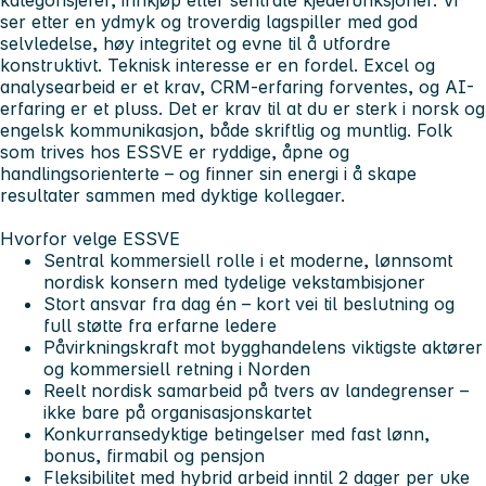
kategorisjefer, innkjøp eller sentrale kjedefunksjoner. Vi
ser etter en ydmyk og troverdig lagspiller med god
selvledelse, høy integritet og evne til å utfordre
konstruktivt. Teknisk interesse er en fordel. Excel og
analysearbeid er et krav, CRM-erfaring forventes, og AI-
erfaring er et pluss. Det er krav til at du er sterk i norsk og
engelsk kommunikasjon, både skriftlig og muntlig. Folk
som trives hos ESSVE er ryddige, åpne og
handlingsorienterte – og finner sin energi i å skape
resultater sammen med dyktige kollegaer.
Hvorfor velge ESSVE
Sentral kommersiell rolle i et moderne, lønnsomt
nordisk konsern med tydelige vekstambisjoner
Stort ansvar fra dag én – kort vei til beslutning og
full støtte fra erfarne ledere
Påvirkningskraft mot bygghandelens viktigste aktører
og kommersiell retning i Norden
Reelt nordisk samarbeid på tvers av landegrenser –
ikke bare på organisasjonskartet
Konkurransedyktige betingelser med fast lønn,
bonus, firmabil og pensjon
Fleksibilitet med hybrid arbeid inntil 2 dager per uke