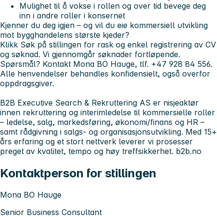
Mulighet til å vokse i rollen og over tid bevege deg
inn i andre roller i konsernet
Kjenner du deg igjen – og vil du eie kommersiell utvikling
mot bygghandelens største kjeder?
Klikk Søk på stillingen for rask og enkel registrering av CV
og søknad. Vi gjennomgår søknader fortløpende.
Spørsmål?
Kontakt Mona BO Hauge, tlf. +47 928 84 556.
Alle henvendelser behandles konfidensielt, også overfor
oppdragsgiver.
B2B Executive Search & Rekruttering AS er nisjeaktør
innen rekruttering og interimledelse til kommersielle roller
– ledelse, salg, markedsføring, økonomi/finans og HR –
samt rådgivning i salgs- og organisasjonsutvikling. Med 15+
års erfaring og et stort nettverk leverer vi prosesser
preget av kvalitet, tempo og høy treffsikkerhet. b2b.no
Kontaktperson for stillingen
Mona BO Hauge
Senior Business Consultant