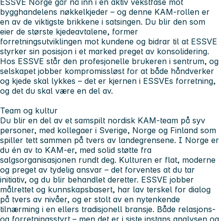
ESSVE Norge går nå inn i en aktiv vekstfase mot
bygghandelens nøkkelkjeder – og denne KAM-rollen er
en av de viktigste brikkene i satsingen. Du blir den som
eier de største kjedeavtalene, former
forretningsutviklingen mot kundene og bidrar til at ESSVE
styrker sin posisjon i et marked preget av konsolidering.
Hos ESSVE står den profesjonelle brukeren i sentrum, og
selskapet jobber kompromissløst for at både håndverker
og kjede skal lykkes – det er kjernen i ESSVEs forretning,
og det du skal være en del av.
Team og kultur
Du blir en del av et samspilt nordisk KAM-team på syv
personer, med kollegaer i Sverige, Norge og Finland som
spiller tett sammen på tvers av landegrensene. I Norge er
du én av to KAM-er, med solid støtte fra
salgsorganisasjonen rundt deg. Kulturen er flat, moderne
og preget av tydelig ansvar – det forventes at du tar
initiativ, og du blir behandlet deretter. ESSVE jobber
målrettet og kunnskapsbasert, har lav terskel for dialog
på tvers av nivåer, og er stolt av en nytenkende
tilnærming i en ellers tradisjonell bransje. Både relasjons-
og forretningsstyrt – men det er i siste instans analysen og