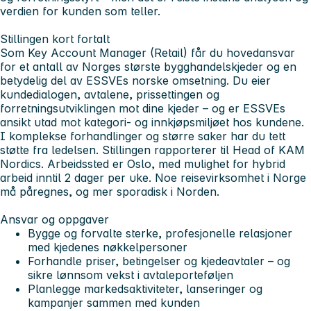
verdien for kunden som teller.
Stillingen kort fortalt
Som Key Account Manager (Retail) får du hovedansvar
for et antall av Norges største bygghandelskjeder og en
betydelig del av ESSVEs norske omsetning. Du eier
kundedialogen, avtalene, prissettingen og
forretningsutviklingen mot dine kjeder – og er ESSVEs
ansikt utad mot kategori- og innkjøpsmiljøet hos kundene.
I komplekse forhandlinger og større saker har du tett
støtte fra ledelsen. Stillingen rapporterer til Head of KAM
Nordics. Arbeidssted er Oslo, med mulighet for hybrid
arbeid inntil 2 dager per uke. Noe reisevirksomhet i Norge
må påregnes, og mer sporadisk i Norden.
Ansvar og oppgaver
Bygge og forvalte sterke, profesjonelle relasjoner
med kjedenes nøkkelpersoner
Forhandle priser, betingelser og kjedeavtaler – og
sikre lønnsom vekst i avtaleporteføljen
Planlegge markedsaktiviteter, lanseringer og
kampanjer sammen med kunden