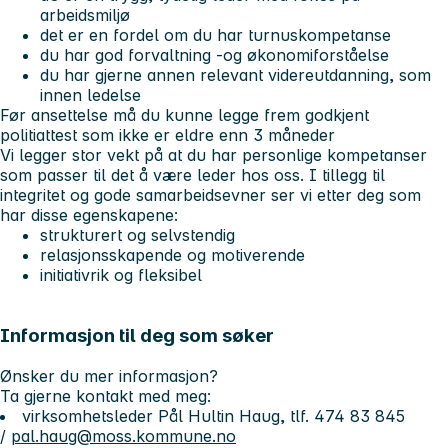
arbeidsmiljø
det er en fordel om du har turnuskompetanse
du har god forvaltning -og økonomiforståelse
du har gjerne annen relevant videreutdanning, som
innen ledelse
Før ansettelse må du kunne legge frem godkjent
politiattest som ikke er eldre enn 3 måneder
Vi legger stor vekt på at du har personlige kompetanser
som passer til det å være leder hos oss. I tillegg til
integritet og gode samarbeidsevner ser vi etter deg som
har disse egenskapene:
strukturert og selvstendig
relasjonsskapende og motiverende
initiativrik og fleksibel
Informasjon til deg som søker
Ønsker du mer informasjon?
Ta gjerne kontakt med meg:
virksomhetsleder Pål Hultin Haug, tlf. 474 83 845
/
pal.haug@moss.kommune.no