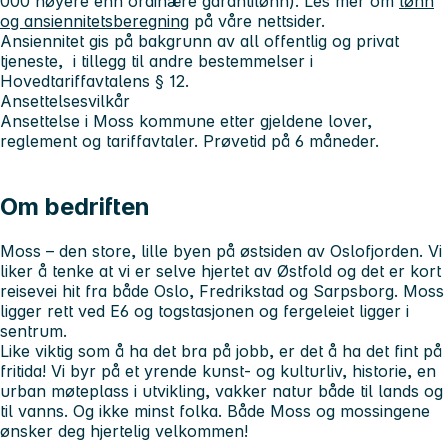
000 høyere enn ordinære garantilønn). Les mer om
lønn
og ansiennitetsberegning
på våre nettsider.
Ansiennitet gis på bakgrunn av all offentlig og privat
tjeneste, i tillegg til andre bestemmelser i
Hovedtariffavtalens § 12.
Ansettelsesvilkår
Ansettelse i Moss kommune etter gjeldene lover,
reglement og tariffavtaler. Prøvetid på 6 måneder.
Om bedriften
Moss – den store, lille byen på østsiden av Oslofjorden. Vi
liker å tenke at vi er selve hjertet av Østfold og det er kort
reisevei hit fra både Oslo, Fredrikstad og Sarpsborg. Moss
ligger rett ved E6 og togstasjonen og fergeleiet ligger i
sentrum.
Like viktig som å ha det bra på jobb, er det å ha det fint på
fritida! Vi byr på et yrende kunst- og kulturliv, historie, en
urban møteplass i utvikling, vakker natur både til lands og
til vanns. Og ikke minst folka. Både Moss og mossingene
ønsker deg hjertelig velkommen!