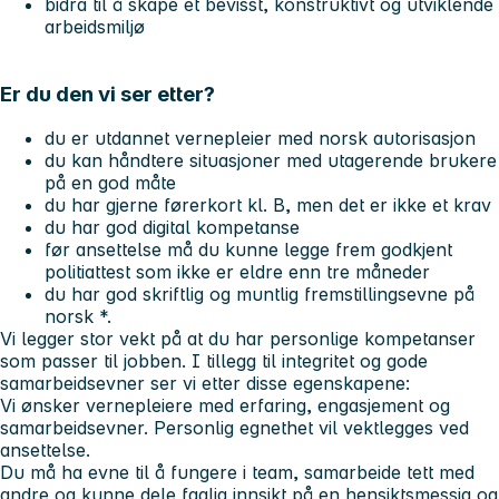
bidra til å skape et bevisst, konstruktivt og utviklende
arbeidsmiljø
Er du den vi ser etter?
du er utdannet vernepleier med norsk autorisasjon
du kan håndtere situasjoner med utagerende brukere
på en god måte
du har gjerne førerkort kl. B, men det er ikke et krav
du har god digital kompetanse
før ansettelse må du kunne legge frem godkjent
politiattest som ikke er eldre enn tre måneder
du har god skriftlig og muntlig fremstillingsevne på
norsk *.
Vi legger stor vekt på at du har personlige kompetanser
som passer til jobben. I tillegg til integritet og gode
samarbeidsevner ser vi etter disse egenskapene:
Vi ønsker vernepleiere med erfaring, engasjement og
samarbeidsevner. Personlig egnethet vil vektlegges ved
ansettelse.
Du må ha evne til å fungere i team, samarbeide tett med
andre og kunne dele faglig innsikt på en hensiktsmessig og