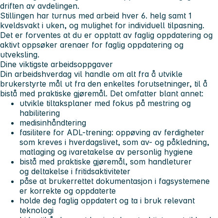
driften av avdelingen.
Stillingen har turnus med arbeid hver 6. helg samt 1
kveldsvakt i uken, og mulighet for individuell tilpasning.
Det er forventes at du er opptatt av faglig oppdatering og
aktivt oppsøker arenaer for faglig oppdatering og
utveksling.
Dine viktigste arbeidsoppgaver
Din arbeidshverdag vil handle om alt fra å utvikle
brukerstyrte mål ut fra den enkeltes forutsetninger, til å
bistå med praktiske gjøremål. Det omfatter blant annet:
utvikle tiltaksplaner med fokus på mestring og
habilitering
medisinhåndtering
fasilitere for ADL-trening: oppøving av ferdigheter
som kreves i hverdagslivet, som av- og påkledning,
matlaging og ivaretakelse av personlig hygiene
bistå med praktiske gjøremål, som handleturer
og deltakelse i fritidsaktiviteter
påse at brukerrettet dokumentasjon i fagsystemene
er korrekte og oppdaterte
holde deg faglig oppdatert og ta i bruk relevant
teknologi