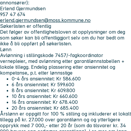
annonsører):
Erlend Gjermundsen
957 47 674
erlend.gjermundsen@moss.kommune.no
Søkerlisten er offentlig
Det følger av offentlighetsloven at opplysninger om deg
som søker kan bli offentliggjort selv om du har bedt om
ikke å bli oppført på søkerlisten.
Lønn
Avlønning i stillingskode 7457/-fagkoordinator
vernepleier, med avlønning etter garantilønnstabellen +
lokale tillegg. Endelig plassering etter ansiennitet og
kompetanse, p.t. etter lønnsstige
0-4 års ansiennitet: Kr 586.600
6 års ansiennitet: Kr 599.600
8 års ansiennitet: Kr 609.800
10 års ansiennitet: Kr 660.600
16 års ansiennitet: Kr 678.400
20 års ansiennitet: Kr 685.400
Årslønn er oppgitt for 100 % stilling og inkluderer et lokalt
tillegg på kr. 27.000 over garantilønn og og ytterligere
opprykk med 7 000,- etter 20 år (som da tilsvarer kr. 34