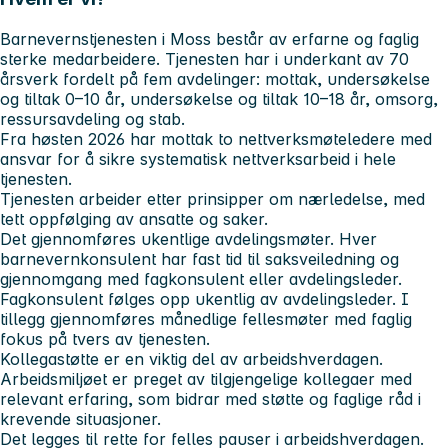
Barnevernstjenesten i Moss består av erfarne og faglig
sterke medarbeidere. Tjenesten har i underkant av 70
årsverk fordelt på fem avdelinger: mottak, undersøkelse
og tiltak 0–10 år, undersøkelse og tiltak 10–18 år, omsorg,
ressursavdeling og stab.
Fra høsten 2026 har mottak to nettverksmøteledere med
ansvar for å sikre systematisk nettverksarbeid i hele
tjenesten.
Tjenesten arbeider etter prinsipper om nærledelse, med
tett oppfølging av ansatte og saker.
Det gjennomføres ukentlige avdelingsmøter. Hver
barnevernkonsulent har fast tid til saksveiledning og
gjennomgang med fagkonsulent eller avdelingsleder.
Fagkonsulent følges opp ukentlig av avdelingsleder. I
tillegg gjennomføres månedlige fellesmøter med faglig
fokus på tvers av tjenesten.
Kollegastøtte er en viktig del av arbeidshverdagen.
Arbeidsmiljøet er preget av tilgjengelige kollegaer med
relevant erfaring, som bidrar med støtte og faglige råd i
krevende situasjoner.
Det legges til rette for felles pauser i arbeidshverdagen.