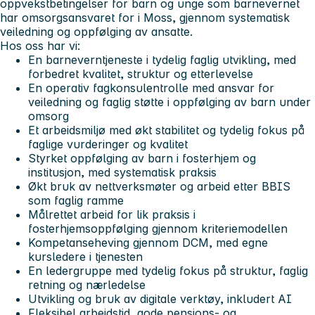
oppvekstbetingelser for barn og unge som barnevernet
har omsorgsansvaret for i Moss, gjennom systematisk
veiledning og oppfølging av ansatte.
Hos oss har vi:
En barneverntjeneste i tydelig faglig utvikling, med
forbedret kvalitet, struktur og etterlevelse
En operativ fagkonsulentrolle med ansvar for
veiledning og faglig støtte i oppfølging av barn under
omsorg
Et arbeidsmiljø med økt stabilitet og tydelig fokus på
faglige vurderinger og kvalitet
Styrket oppfølging av barn i fosterhjem og
institusjon, med systematisk praksis
Økt bruk av nettverksmøter og arbeid etter BBIS
som faglig ramme
Målrettet arbeid for lik praksis i
fosterhjemsoppfølging gjennom kriteriemodellen
Kompetanseheving gjennom DCM, med egne
kursledere i tjenesten
En ledergruppe med tydelig fokus på struktur, faglig
retning og nærledelse
Utvikling og bruk av digitale verktøy, inkludert AI
Fleksibel arbeidstid, gode pensjons- og