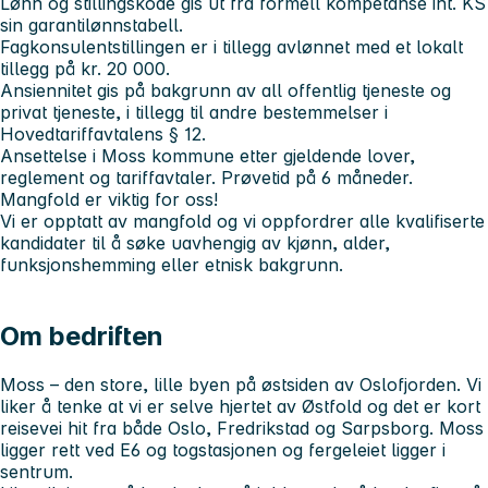
Lønn og stillingskode gis ut fra formell kompetanse iht. KS
sin garantilønnstabell.
Fagkonsulentstillingen er i tillegg avlønnet med et lokalt
tillegg på kr. 20 000.
Ansiennitet gis på bakgrunn av all offentlig tjeneste og
privat tjeneste, i tillegg til andre bestemmelser i
Hovedtariffavtalens § 12.
Ansettelse i Moss kommune etter gjeldende lover,
reglement og tariffavtaler. Prøvetid på 6 måneder.
Mangfold er viktig for oss!
Vi er opptatt av mangfold og vi oppfordrer alle kvalifiserte
kandidater til å søke uavhengig av kjønn, alder,
funksjonshemming eller etnisk bakgrunn.
Om bedriften
Moss – den store, lille byen på østsiden av Oslofjorden. Vi
liker å tenke at vi er selve hjertet av Østfold og det er kort
reisevei hit fra både Oslo, Fredrikstad og Sarpsborg. Moss
ligger rett ved E6 og togstasjonen og fergeleiet ligger i
sentrum.