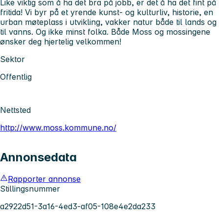
Like viktig som å ha det bra på jobb, er det å ha det fint på
fritida! Vi byr på et yrende kunst- og kulturliv, historie, en
urban møteplass i utvikling, vakker natur både til lands og
til vanns. Og ikke minst folka. Både Moss og mossingene
ønsker deg hjertelig velkommen!
Sektor
Offentlig
Nettsted
http://www.moss.kommune.no/
Annonsedata
Rapporter annonse
Stillingsnummer
a2922d51-3a16-4ed3-af05-108e4e2da233