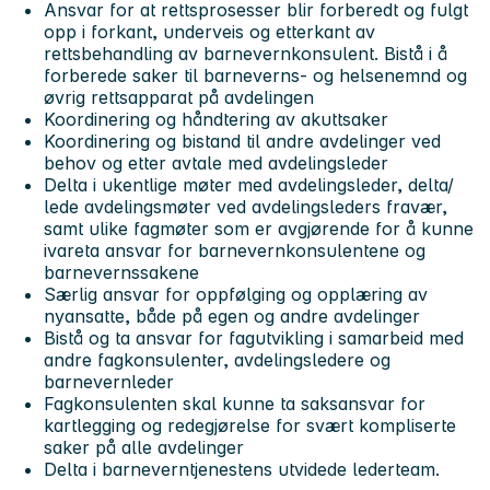
Ansvar for at rettsprosesser blir forberedt og fulgt
opp i forkant, underveis og etterkant av
rettsbehandling av barnevernkonsulent. Bistå i å
forberede saker til barneverns- og helsenemnd og
øvrig rettsapparat på avdelingen
Koordinering og håndtering av akuttsaker
Koordinering og bistand til andre avdelinger ved
behov og etter avtale med avdelingsleder
Delta i ukentlige møter med avdelingsleder, delta/
lede avdelingsmøter ved avdelingsleders fravær,
samt ulike fagmøter som er avgjørende for å kunne
ivareta ansvar for barnevernkonsulentene og
barnevernssakene
Særlig ansvar for oppfølging og opplæring av
nyansatte, både på egen og andre avdelinger
Bistå og ta ansvar for fagutvikling i samarbeid med
andre fagkonsulenter, avdelingsledere og
barnevernleder
Fagkonsulenten skal kunne ta saksansvar for
kartlegging og redegjørelse for svært kompliserte
saker på alle avdelinger
Delta i barneverntjenestens utvidede lederteam.