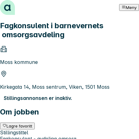
Hopp til innhold
Meny
Fagkonsulent i barnevernets
omsorgsavdeling
Moss kommune
Kirkegata 14, Moss sentrum, Viken, 1501 Moss
Stillingsannonsen er inaktiv.
Om jobben
Lagre favoritt
Stillingstittel
Fagkonsulent - avdeling omsorg