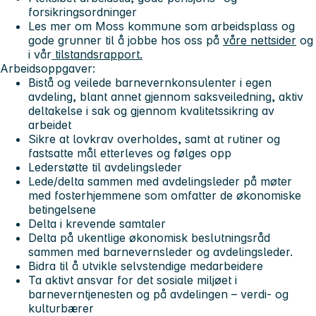
forsikringsordninger
Les mer om Moss kommune som arbeidsplass og
gode grunner til å jobbe hos oss på
våre nettsider
og
i vår
tilstandsrapport.
Arbeidsoppgaver:
Bistå og veilede barnevernkonsulenter i egen
avdeling, blant annet gjennom saksveiledning, aktiv
deltakelse i sak og gjennom kvalitetssikring av
arbeidet
Sikre at lovkrav overholdes, samt at rutiner og
fastsatte mål etterleves og følges opp
Lederstøtte til avdelingsleder
Lede/delta sammen med avdelingsleder på møter
med fosterhjemmene som omfatter de økonomiske
betingelsene
Delta i krevende samtaler
Delta på ukentlige økonomisk beslutningsråd
sammen med barnevernsleder og avdelingsleder.
Bidra til å utvikle selvstendige medarbeidere
Ta aktivt ansvar for det sosiale miljøet i
barneverntjenesten og på avdelingen – verdi- og
kulturbærer