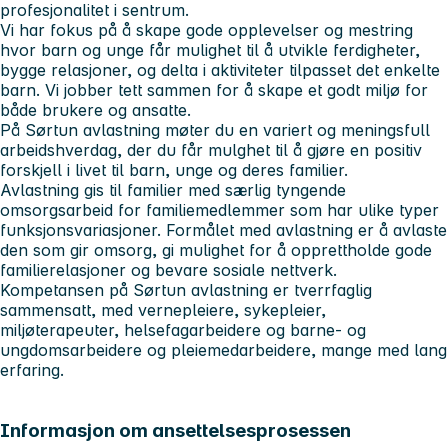
profesjonalitet i sentrum.
Vi har fokus på å skape gode opplevelser og mestring
hvor barn og unge får mulighet til å utvikle ferdigheter,
bygge relasjoner, og delta i aktiviteter tilpasset det enkelte
barn. Vi jobber tett sammen for å skape et godt miljø for
både brukere og ansatte.
På Sørtun avlastning møter du en variert og meningsfull
arbeidshverdag, der du får mulghet til å gjøre en positiv
forskjell i livet til barn, unge og deres familier.
Avlastning gis til familier med særlig tyngende
omsorgsarbeid for familiemedlemmer som har ulike typer
funksjonsvariasjoner. Formålet med avlastning er å avlaste
den som gir omsorg, gi mulighet for å opprettholde gode
familierelasjoner og bevare sosiale nettverk.
Kompetansen på Sørtun avlastning er tverrfaglig
sammensatt, med vernepleiere, sykepleier,
miljøterapeuter, helsefagarbeidere og barne- og
ungdomsarbeidere og pleiemedarbeidere, mange med lang
erfaring.
Informasjon om ansettelsesprosessen