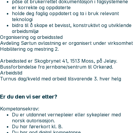
påse at brukerrettet dokumentasjon i fagsystemene
er korrekte og oppdaterte
holde deg faglig oppdatert og ta i bruk relevant
teknologi
bidra til å skape et bevisst, konstruktivt og utviklende
arbeidsmiljø
Organisering og arbeidssted
Avdeling Sørtun avlastning er organisert under virksomhet
Habilitering og mestring 2.
Arbeidssted er Skogbrynet 41, 1513 Moss, på Jeløy.
Bussforbindelse fra jernbane/sentrum til Orkerød.
Arbeidstid
Turnus dag/kveld med arbeid tilsvarende 3. hver helg
Er du den vi ser etter?
Kompetansekrav:
Du er utdannet vernepleier eller sykepleier med
norsk autorisasjon.
Du har førerkort kl. B.
Du har god digital kompetanse.