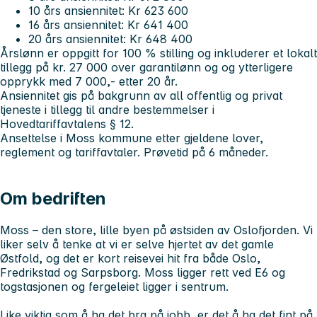
10 års ansiennitet: Kr 623 600
16 års ansiennitet: Kr 641 400
20 års ansiennitet: Kr 648 400
Årslønn er oppgitt for 100 % stilling og inkluderer et lokalt
tillegg på kr. 27 000 over garantilønn og og ytterligere
opprykk med 7 000,- etter 20 år.
Ansiennitet gis på bakgrunn av all offentlig og privat
tjeneste i tillegg til andre bestemmelser i
Hovedtariffavtalens § 12.
Ansettelse i Moss kommune etter gjeldene lover,
reglement og tariffavtaler. Prøvetid på 6 måneder.
Om bedriften
Moss – den store, lille byen på østsiden av Oslofjorden. Vi
liker selv å tenke at vi er selve hjertet av det gamle
Østfold, og det er kort reisevei hit fra både Oslo,
Fredrikstad og Sarpsborg. Moss ligger rett ved E6 og
togstasjonen og fergeleiet ligger i sentrum.
Like viktig som å ha det bra på jobb, er det å ha det fint på