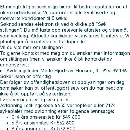
Et mangfoldig arbeidsmiljø bidrar til bedre resultater og et
rikere arbeidsmiljø. Vi oppfordrer alle kvalifiserte og
motiverte kandidater til å søke!
Søknad sendes elektronisk ved å klikke på ”Søk
stillingen”. Du må laste opp relevante attester og vitnemål
som vedlegg. Aktuelle kandidater vil inviteres til intervju. Vi
planlegger å ha intervjuer fortløpende
.
Vil du vite mer om stillingen?
Ta gjerne kontakt med meg om du ønsker mer informasjon
om stillingen (men vi ønsker ikke å bli kontaktet av
annonsører):
Avdelingsleder Mette Hjortkær Hansen, tlf. 924 39 136.
Søkerlisten er offentlig
Det følger av offentlighetsloven at opplysninger om deg
som søker kan bli offentliggjort selv om du har bedt om
ikke å bli oppført på søkerlisten.
Lønn vernepleier og sykepleier
Avlønning i stillingskode 6455 vernepleier eller 7174
sykepleier med avlønning etter følgende lønnsstige:
0-4 års ansiennitet: Kr 549 600
6 års ansiennitet: Kr 562 600
8 års ansiennitet: Kr 572 800