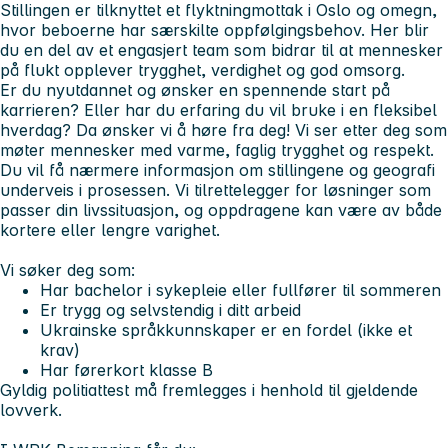
Stillingen er tilknyttet et flyktningmottak i Oslo og omegn,
hvor beboerne har særskilte oppfølgingsbehov. Her blir
du en del av et engasjert team som bidrar til at mennesker
på flukt opplever trygghet, verdighet og god omsorg.
Er du nyutdannet og ønsker en spennende start på
karrieren? Eller har du erfaring du vil bruke i en fleksibel
hverdag? Da ønsker vi å høre fra deg! Vi ser etter deg som
møter mennesker med varme, faglig trygghet og respekt.
Du vil få nærmere informasjon om stillingene og geografi
underveis i prosessen. Vi tilrettelegger for løsninger som
passer din livssituasjon, og oppdragene kan være av både
kortere eller lengre varighet.
Vi søker deg som:
Har bachelor i sykepleie eller fullfører til sommeren
Er trygg og selvstendig i ditt arbeid
Ukrainske språkkunnskaper er en fordel (ikke et
krav)
Har førerkort klasse B
Gyldig politiattest må fremlegges i henhold til gjeldende
lovverk.