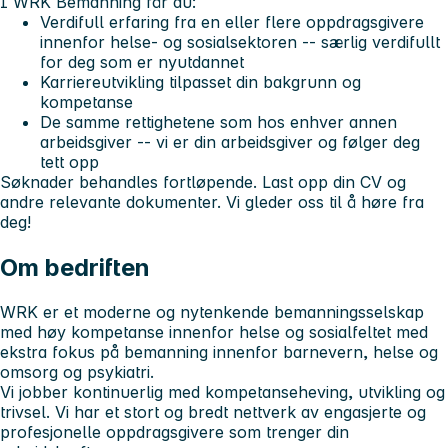
I WRK Bemanning får du:
Verdifull erfaring fra en eller flere oppdragsgivere
innenfor helse- og sosialsektoren -- særlig verdifullt
for deg som er nyutdannet
Karriereutvikling tilpasset din bakgrunn og
kompetanse
De samme rettighetene som hos enhver annen
arbeidsgiver -- vi er din arbeidsgiver og følger deg
tett opp
Søknader behandles fortløpende. Last opp din CV og
andre relevante dokumenter. Vi gleder oss til å høre fra
deg!
Om bedriften
WRK er et moderne og nytenkende bemanningsselskap
med høy kompetanse innenfor helse og sosialfeltet med
ekstra fokus på bemanning innenfor barnevern, helse og
omsorg og psykiatri.
Vi jobber kontinuerlig med kompetanseheving, utvikling og
trivsel. Vi har et stort og bredt nettverk av engasjerte og
profesjonelle oppdragsgivere som trenger din