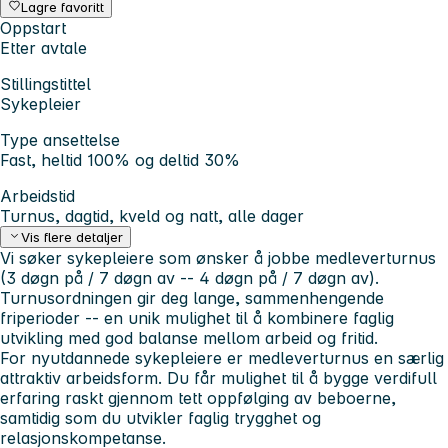
Lagre favoritt
Oppstart
Etter avtale
Stillingstittel
Sykepleier
Type ansettelse
Fast, heltid 100% og deltid 30%
Arbeidstid
Turnus, dagtid, kveld og natt, alle dager
Vis flere detaljer
Vi søker sykepleiere som ønsker å jobbe medleverturnus
(3 døgn på / 7 døgn av -- 4 døgn på / 7 døgn av).
Turnusordningen gir deg lange, sammenhengende
friperioder -- en unik mulighet til å kombinere faglig
utvikling med god balanse mellom arbeid og fritid.
For nyutdannede sykepleiere er medleverturnus en særlig
attraktiv arbeidsform. Du får mulighet til å bygge verdifull
erfaring raskt gjennom tett oppfølging av beboerne,
samtidig som du utvikler faglig trygghet og
relasjonskompetanse.