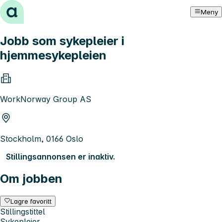
Hopp til innhold
Meny
Jobb som sykepleier i
hjemmesykepleien
WorkNorway Group AS
Stockholm, 0166 Oslo
Stillingsannonsen er inaktiv.
Om jobben
Lagre favoritt
Stillingstittel
Sykepleier