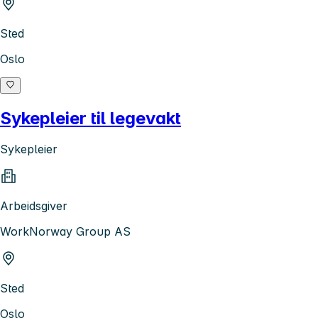
Sted
Oslo
Sykepleier til legevakt
Sykepleier
Arbeidsgiver
WorkNorway Group AS
Sted
Oslo