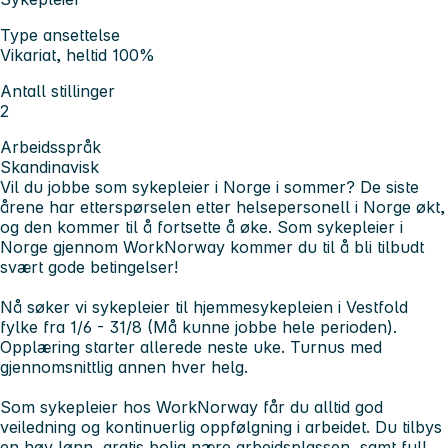
Type ansettelse
Vikariat, heltid 100%
Antall stillinger
2
Arbeidsspråk
Skandinavisk
Vil du jobbe som sykepleier i Norge i sommer? De siste
årene har etterspørselen etter helsepersonell i Norge økt,
og den kommer til å fortsette å øke. Som sykepleier i
Norge gjennom WorkNorway kommer du til å bli tilbudt
svært gode betingelser!
Nå søker vi sykepleier til hjemmesykepleien i Vestfold
fylke fra 1/6 - 31/8 (Må kunne jobbe hele perioden).
Opplæring starter allerede neste uke. Turnus med
gjennomsnittlig annen hver helg.
Som sykepleier hos WorkNorway får du alltid god
veiledning og kontinuerlig oppfølgning i arbeidet. Du tilbys
en høy lønn, gratis bolig nære arbeidsplassen, samt full