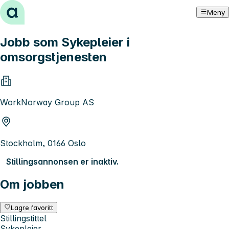
Hopp til innhold
Meny
Jobb som Sykepleier i
omsorgstjenesten
WorkNorway Group AS
Stockholm, 0166 Oslo
Stillingsannonsen er inaktiv.
Om jobben
Lagre favoritt
Stillingstittel
Sykepleier