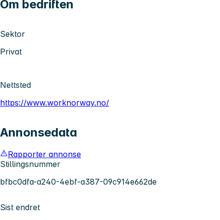
Om bedriften
Sektor
Privat
Nettsted
https://www.worknorway.no/
Annonsedata
Rapporter annonse
Stillingsnummer
bfbc0dfa-a240-4ebf-a387-09c914e662de
Sist endret