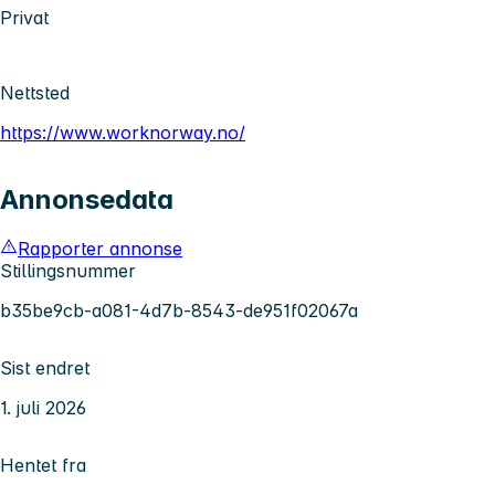
Privat
Nettsted
https://www.worknorway.no/
Annonsedata
Rapporter annonse
Stillingsnummer
b35be9cb-a081-4d7b-8543-de951f02067a
Sist endret
1. juli 2026
Hentet fra