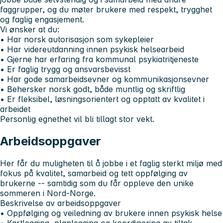
faggrupper, og du møter brukere med respekt, trygghet
og faglig engasjement.
Vi ønsker at du:
• Har norsk autorisasjon som sykepleier
• Har videreutdanning innen psykisk helsearbeid
• Gjerne har erfaring fra kommunal psykiatritjeneste
• Er faglig trygg og ansvarsbevisst
• Har gode samarbeidsevner og kommunikasjonsevner
• Behersker norsk godt, både muntlig og skriftlig
• Er fleksibel, løsningsorientert og opptatt av kvalitet i
arbeidet
Personlig egnethet vil bli tillagt stor vekt.
Arbeidsoppgaver
Her får du muligheten til å jobbe i et faglig sterkt miljø med
fokus på kvalitet, samarbeid og tett oppfølging av
brukerne -- samtidig som du får oppleve den unike
sommeren i Nord-Norge.
Beskrivelse av arbeidsoppgaver
• Oppfølging og veiledning av brukere innen psykisk helse
• Kartlegging, planlegging og koordinering av tiltak