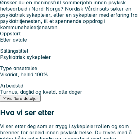
Ønsker du en meningsfull sommerjobb innen psykisk
helsearbeid i Nord-Norge? Nordisk Vårdinsats søker en
psykiatrisk sykepleier, eller en sykepleier med erfaring fra
psykiatritjenesten, til et spennende oppdrag i
kommunehelsetjenesten.
Oppstart
Etter avtale
Stillingstittel
Psykiatrisk sykepleier
Type ansettelse
Vikariat, heltid 100%
Arbeidstid
Turnus, dagtid og kveld, alle dager
Vis flere detaljer
Hva vi ser etter
Vi ser etter deg som er trygg i sykepleierrollen og som
brenner for arbeid innen psykisk helse. Du trives med å
jobbe både selvstendig og i samarbeid med andre