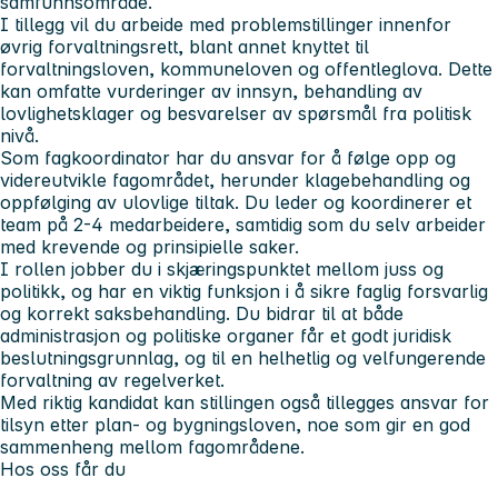
samfunnsområde.
I tillegg vil du arbeide med problemstillinger innenfor
øvrig forvaltningsrett, blant annet knyttet til
forvaltningsloven, kommuneloven og offentleglova. Dette
kan omfatte vurderinger av innsyn, behandling av
lovlighetsklager og besvarelser av spørsmål fra politisk
nivå.
Som fagkoordinator har du ansvar for å følge opp og
videreutvikle fagområdet, herunder klagebehandling og
oppfølging av ulovlige tiltak. Du leder og koordinerer et
team på 2-4 medarbeidere, samtidig som du selv arbeider
med krevende og prinsipielle saker.
I rollen jobber du i skjæringspunktet mellom juss og
politikk, og har en viktig funksjon i å sikre faglig forsvarlig
og korrekt saksbehandling. Du bidrar til at både
administrasjon og politiske organer får et godt juridisk
beslutningsgrunnlag, og til en helhetlig og velfungerende
forvaltning av regelverket.
Med riktig kandidat kan stillingen også tillegges ansvar for
tilsyn etter plan- og bygningsloven, noe som gir en god
sammenheng mellom fagområdene.
Hos oss får du