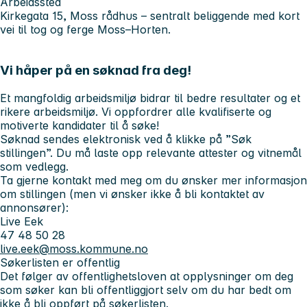
Arbeidssted
Kirkegata 15, Moss rådhus – sentralt beliggende med kort
vei til tog og ferge Moss–Horten.
Vi håper på en søknad fra deg!
Et mangfoldig arbeidsmiljø bidrar til bedre resultater og et
rikere arbeidsmiljø. Vi oppfordrer alle kvalifiserte og
motiverte kandidater til å søke!
Søknad sendes elektronisk ved å klikke på ”Søk
stillingen”. Du må laste opp relevante attester og vitnemål
som vedlegg.
Ta gjerne kontakt med meg om du ønsker mer informasjon
om stillingen (men vi ønsker ikke å bli kontaktet av
annonsører):
Live Eek
47 48 50 28
live.eek@moss.kommune.no
Søkerlisten er offentlig
Det følger av offentlighetsloven at opplysninger om deg
som søker kan bli offentliggjort selv om du har bedt om
ikke å bli oppført på søkerlisten.