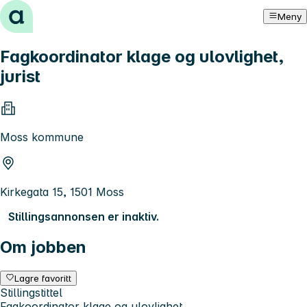
Hopp til innhold
Meny
Fagkoordinator klage og ulovlighet,
jurist
Moss kommune
Kirkegata 15, 1501 Moss
Stillingsannonsen er inaktiv.
Om jobben
Lagre favoritt
Stillingstittel
Fagkoordinator klage og ulovlighet