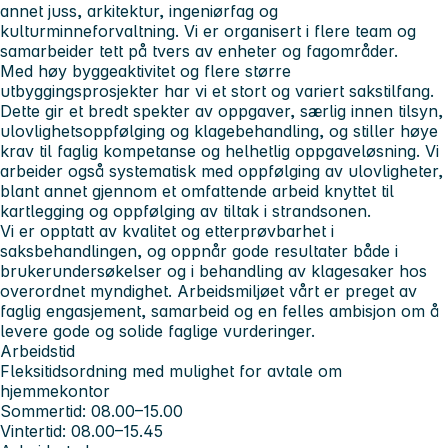
annet juss, arkitektur, ingeniørfag og
kulturminneforvaltning. Vi er organisert i flere team og
samarbeider tett på tvers av enheter og fagområder.
Med høy byggeaktivitet og flere større
utbyggingsprosjekter har vi et stort og variert sakstilfang.
Dette gir et bredt spekter av oppgaver, særlig innen tilsyn,
ulovlighetsoppfølging og klagebehandling, og stiller høye
krav til faglig kompetanse og helhetlig oppgaveløsning. Vi
arbeider også systematisk med oppfølging av ulovligheter,
blant annet gjennom et omfattende arbeid knyttet til
kartlegging og oppfølging av tiltak i strandsonen.
Vi er opptatt av kvalitet og etterprøvbarhet i
saksbehandlingen, og oppnår gode resultater både i
brukerundersøkelser og i behandling av klagesaker hos
overordnet myndighet. Arbeidsmiljøet vårt er preget av
faglig engasjement, samarbeid og en felles ambisjon om å
levere gode og solide faglige vurderinger.
Arbeidstid
Fleksitidsordning med mulighet for avtale om
hjemmekontor
Sommertid: 08.00–15.00
Vintertid: 08.00–15.45