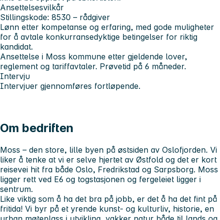
Ansettelsesvilkår
Stillingskode: 8530 – rådgiver
Lønn etter kompetanse og erfaring, med gode muligheter
for å avtale konkurransedyktige betingelser for riktig
kandidat.
Ansettelse i Moss kommune etter gjeldende lover,
reglement og tariffavtaler. Prøvetid på 6 måneder.
Intervju
Intervjuer gjennomføres fortløpende.
Om bedriften
Moss – den store, lille byen på østsiden av Oslofjorden. Vi
liker å tenke at vi er selve hjertet av Østfold og det er kort
reisevei hit fra både Oslo, Fredrikstad og Sarpsborg. Moss
ligger rett ved E6 og togstasjonen og fergeleiet ligger i
sentrum.
Like viktig som å ha det bra på jobb, er det å ha det fint på
fritida! Vi byr på et yrende kunst- og kulturliv, historie, en
urban møteplass i utvikling, vakker natur både til lands og