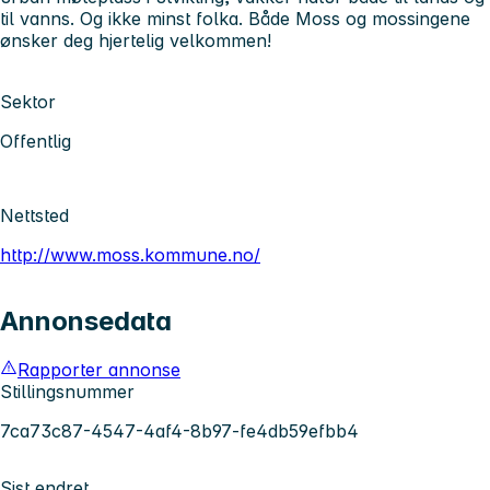
til vanns. Og ikke minst folka. Både Moss og mossingene
ønsker deg hjertelig velkommen!
Sektor
Offentlig
Nettsted
http://www.moss.kommune.no/
Annonsedata
Rapporter annonse
Stillingsnummer
7ca73c87-4547-4af4-8b97-fe4db59efbb4
Sist endret