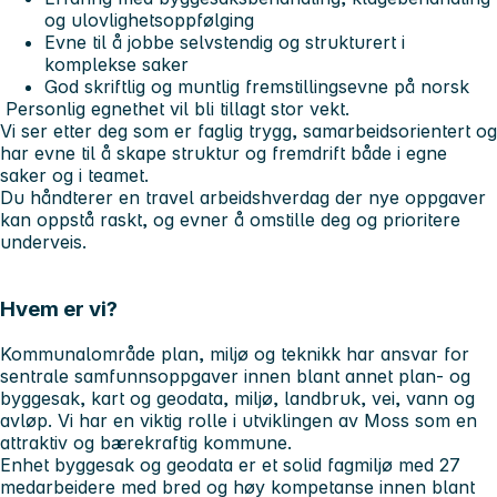
og ulovlighetsoppfølging
Evne til å jobbe selvstendig og strukturert i
komplekse saker
God skriftlig og muntlig fremstillingsevne på norsk
Personlig egnethet vil bli tillagt stor vekt.
Vi ser etter deg som er faglig trygg, samarbeidsorientert og
har evne til å skape struktur og fremdrift både i egne
saker og i teamet.
Du håndterer en travel arbeidshverdag der nye oppgaver
kan oppstå raskt, og evner å omstille deg og prioritere
underveis.
Hvem er vi?
Kommunalområde plan, miljø og teknikk har ansvar for
sentrale samfunnsoppgaver innen blant annet plan- og
byggesak, kart og geodata, miljø, landbruk, vei, vann og
avløp. Vi har en viktig rolle i utviklingen av Moss som en
attraktiv og bærekraftig kommune.
Enhet byggesak og geodata er et solid fagmiljø med 27
medarbeidere med bred og høy kompetanse innen blant