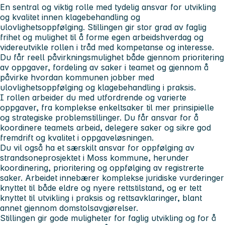
En sentral og viktig rolle med tydelig ansvar for utvikling
og kvalitet innen klagebehandling og
ulovlighetsoppfølging. Stillingen gir stor grad av faglig
frihet og mulighet til å forme egen arbeidshverdag og
videreutvikle rollen i tråd med kompetanse og interesse.
Du får reell påvirkningsmulighet både gjennom prioritering
av oppgaver, fordeling av saker i teamet og gjennom å
påvirke hvordan kommunen jobber med
ulovlighetsoppfølging og klagebehandling i praksis.
I rollen arbeider du med utfordrende og varierte
oppgaver, fra komplekse enkeltsaker til mer prinsipielle
og strategiske problemstillinger. Du får ansvar for å
koordinere teamets arbeid, delegere saker og sikre god
fremdrift og kvalitet i oppgaveløsningen.
Du vil også ha et særskilt ansvar for oppfølging av
strandsoneprosjektet i Moss kommune, herunder
koordinering, prioritering og oppfølging av registrerte
saker. Arbeidet innebærer komplekse juridiske vurderinger
knyttet til både eldre og nyere rettstilstand, og er tett
knyttet til utvikling i praksis og rettsavklaringer, blant
annet gjennom domstolsavgjørelser.
Stillingen gir gode muligheter for faglig utvikling og for å