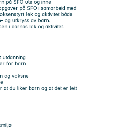
arn på SFO ute og inne
oppgaver på SFO i samarbeid med
ksenstyrt lek og aktivitet både
n- og utkryss av barn.
en i barnas lek og aktivitet.
t utdanning
ter for barn
rn og voksne
te
at du liker barn og at det er lett
smiljø