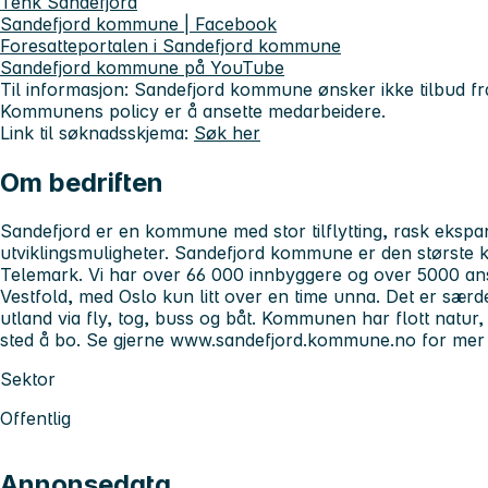
Tenk Sandefjord
Sandefjord kommune | Facebook
Foresatteportalen i Sandefjord kommune
Sandefjord kommune på YouTube
Til informasjon: Sandefjord kommune ønsker ikke tilbud fra
Kommunens policy er å ansette medarbeidere.
Link til søknadsskjema:
Søk her
Om bedriften
Sandefjord er en kommune med stor tilflytting, rask eksp
utviklingsmuligheter. Sandefjord kommune er den største
Telemark. Vi har over 66 000 innbyggere og over 5000 ansat
Vestfold, med Oslo kun litt over en time unna. Det er særde
utland via fly, tog, buss og båt. Kommunen har flott natur, e
sted å bo. Se gjerne www.sandefjord.kommune.no for mer 
Sektor
Offentlig
Annonsedata