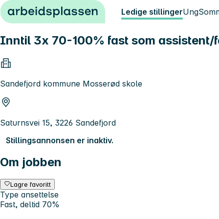
Hopp til innhold
Ledige stillinger
Ung
Somm
Inntil 3x 70-100% fast som assistent
Sandefjord kommune Mosserød skole
Saturnsvei 15, 3226 Sandefjord
Stillingsannonsen er inaktiv.
Om jobben
Lagre favoritt
Type ansettelse
Fast, deltid 70%