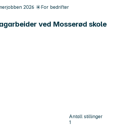
erjobben
2026
☀️
For bedrifter
/fagarbeider ved Mosserød skole
Antall stillinger
1