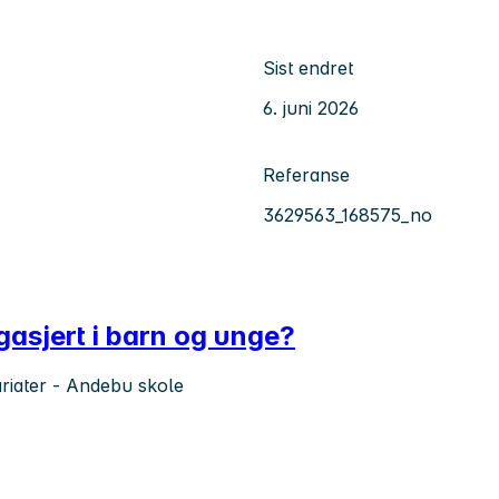
Sist endret
6. juni 2026
Referanse
3629563_168575_no
ngasjert i barn og unge?
kariater - Andebu skole