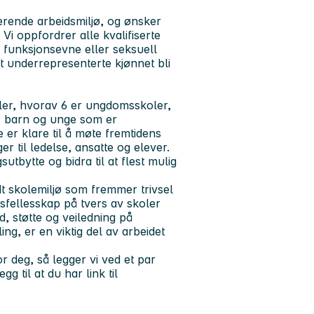
rende arbeidsmiljø, og ønsker
i oppfordrer alle kvalifiserte
n, funksjonsevne eller seksuell
et underrepresenterte kjønnet bli
er, hvorav 6 er ungdomsskoler,
 barn og unge som er
 er klare til å møte fremtidens
til ledelse, ansatte og elever.
bytte og bidra til at flest mulig
dt skolemiljø som fremmer trivsel
sfellesskap på tvers av skoler
d, støtte og veiledning på
ng, er en viktig del av arbeidet
or deg, så legger vi ved et par
g til at du har link til