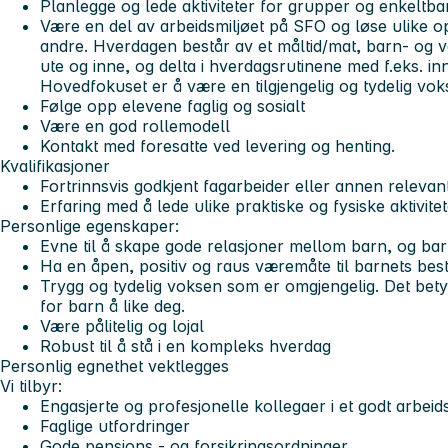
Planlegge og lede aktiviteter for grupper og enkeltb
Være en del av arbeidsmiljøet på SFO og løse ulike 
andre. Hverdagen består av et måltid/mat, barn- og vo
ute og inne, og delta i hverdagsrutinene med f.eks. in
Hovedfokuset er å være en tilgjengelig og tydelig voks
Følge opp elevene faglig og sosialt
Være en god rollemodell
Kontakt med foresatte ved levering og henting.
Kvalifikasjoner
Fortrinnsvis godkjent fagarbeider eller annen relevan
Erfaring med å lede ulike praktiske og fysiske aktivite
Personlige egenskaper:
Evne til å skape gode relasjoner mellom barn, og ba
Ha en åpen, positiv og raus væremåte til barnets bes
Trygg og tydelig voksen som er omgjengelig. Det betyr 
for barn å like deg.
Være pålitelig og lojal
Robust til å stå i en kompleks hverdag
Personlig egnethet vektlegges
Vi tilbyr:
Engasjerte og profesjonelle kollegaer i et godt arbeid
Faglige utfordringer
Gode pensjons - og forsikringsordninger