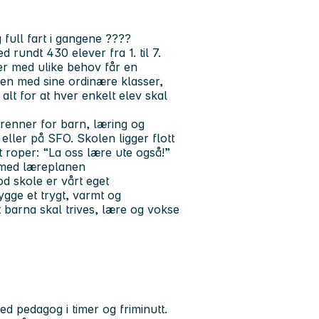
full fart i gangene
????
rundt 430 elever fra 1. til 7.
ver med ulike behov får en
n med sine ordinære klasser,
alt for at hver enkelt elev skal
renner for barn, læring og
 eller på SFO. Skolen ligger flott
 roper: “La oss lære ute også!”
d med læreplanen
d skole er vårt eget
gge et trygt, varmt og
at barna skal trives, lære og vokse
d pedagog i timer og friminutt.