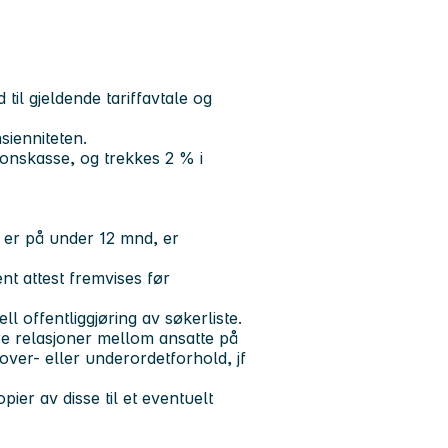
til gjeldende tariffavtale og
nsienniteten.
nskasse, og trekkes 2 % i
t er på under 12 mnd, er
ent attest fremvises før
 offentliggjøring av søkerliste.
ære relasjoner mellom ansatte på
over- eller underordetforhold, jf
ier av disse til et eventuelt