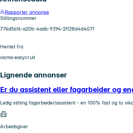
Rapporter annonse
Stillingsnummer
776d56f6-a20b-4adb-9394-2ff28d4d407f
Hentet fra
visma-easycruit
Lignende annonser
Er du assistent eller fagarbeider og e
Ledig stilling fagarbeider/assistent - en 100% fast og to vi
Arbeidsgiver