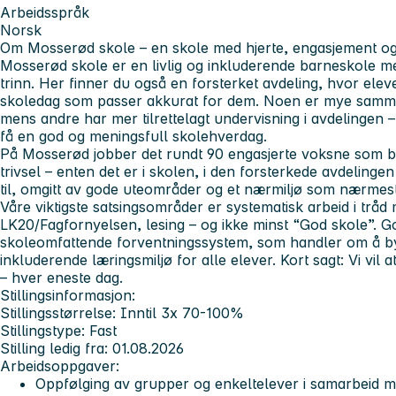
Arbeidsspråk
Norsk
Om Mosserød skole – en skole med hjerte, engasjement og 
Mosserød skole er en livlig og inkluderende barneskole med 
trinn. Her finner du også en forsterket avdeling, hvor ele
skoledag som passer akkurat for dem. Noen er mye samme
mens andre har mer tilrettelagt undervisning i avdelingen – 
få en god og meningsfull skolehverdag.
På Mosserød jobber det rundt 90 engasjerte voksne som b
trivsel – enten det er i skolen, i den forsterkede avdelingen
til, omgitt av gode uteområder og et nærmiljø som nærmest
Våre viktigste satsingsområder er systematisk arbeid i trå
LK20/Fagfornyelsen, lesing – og ikke minst “God skole”. Go
skoleomfattende forventningssystem, som handler om å by
inkluderende læringsmiljø for alle elever. Kort sagt: Vi vil 
– hver eneste dag.
Stillingsinformasjon:
Stillingsstørrelse: Inntil 3x 70-100%
Stillingstype: Fast
Stilling ledig fra: 01.08.2026
Arbeidsoppgaver:
Oppfølging av grupper og enkeltelever i samarbeid me