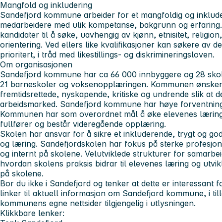
Mangfold og inkludering
Sandefjord kommune arbeider for et mangfoldig og inklude
medarbeidere med ulik kompetanse, bakgrunn og erfaring. V
kandidater til å søke, uavhengig av kjønn, etnisitet, religio
orientering. Ved ellers like kvalifikasjoner kan søkere av d
prioritert, i tråd med likestillings‑ og diskrimineringsloven.
Om organisasjonen
Sandefjord kommune har ca 66 000 innbyggere og 28 skol
21 barneskoler og voksenopplæringen. Kommunen ønsker
fremtidsrettede, nyskapende, kritiske og undrende slik at de
arbeidsmarked. Sandefjord kommune har høye forventninger 
Kommunen har som overordnet mål å øke elevenes læringsut
fullfører og består videregående opplæring.
Skolen har ansvar for å sikre et inkluderende, trygt og go
og læring. Sandefjordskolen har fokus på sterke profesjon
og internt på skolene. Velutviklede strukturer for samarbei
hvordan skolens praksis bidrar til elevenes læring og utvikli
på skolene.
Bor du ikke i Sandefjord og tenker at dette er interessant f
linker til aktuell informasjon om Sandefjord kommune, i tilleg
kommunens egne nettsider tilgjengelig i utlysningen.
Klikkbare lenker: