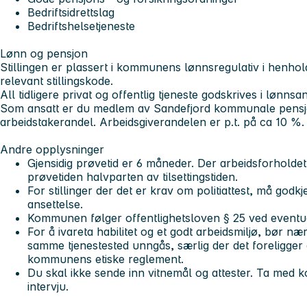
Bedriftsidrettslag
Bedriftshelsetjeneste
Lønn og pensjon
Stillingen er plassert i kommunens lønnsregulativ i henhold 
relevant stillingskode.
All tidligere privat og offentlig tjeneste godskrives i lønnsa
Som ansatt er du medlem av Sandefjord kommunale pensjo
arbeidstakerandel. Arbeidsgiverandelen er p.t. på ca 10 %.
A
ndre opplysninger
Gjensidig prøvetid er 6 måneder. Der arbeidsforholde
prøvetiden halvparten av tilsettingstiden.
For stillinger der det er krav om politiattest, må godkj
ansettelse.
Kommunen følger offentlighetsloven § 25 ved eventuell
For å ivareta habilitet og et godt arbeidsmiljø, bør n
samme tjenestested unngås, særlig der det foreligger 
kommunens etiske reglement.
Du skal ikke sende inn vitnemål og attester. Ta med kop
intervju.