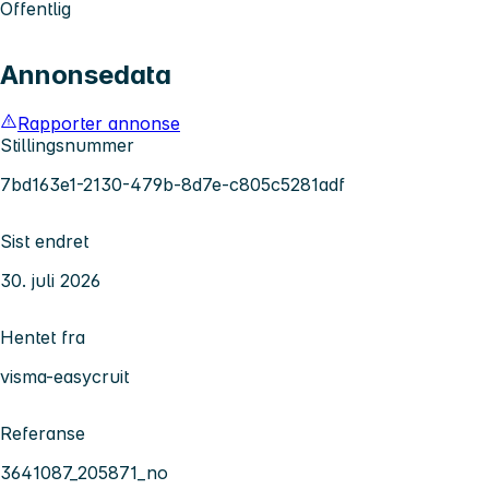
Offentlig
Annonsedata
Rapporter annonse
Stillingsnummer
7bd163e1-2130-479b-8d7e-c805c5281adf
Sist endret
30. juli 2026
Hentet fra
visma-easycruit
Referanse
3641087_205871_no