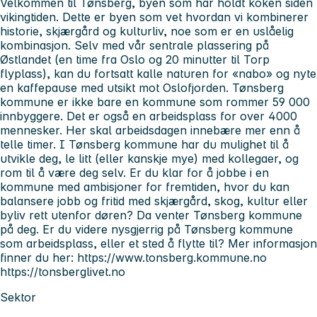
Velkommen til Tønsberg, byen som har holdt koken siden
vikingtiden. Dette er byen som vet hvordan vi kombinerer
historie, skjærgård og kulturliv, noe som er en uslåelig
kombinasjon. Selv med vår sentrale plassering på
Østlandet (en time fra Oslo og 20 minutter til Torp
flyplass), kan du fortsatt kalle naturen for «nabo» og nyte
en kaffepause med utsikt mot Oslofjorden. Tønsberg
kommune er ikke bare en kommune som rommer 59 000
innbyggere. Det er også en arbeidsplass for over 4000
mennesker. Her skal arbeidsdagen innebære mer enn å
telle timer. I Tønsberg kommune har du mulighet til å
utvikle deg, le litt (eller kanskje mye) med kollegaer, og
rom til å være deg selv. Er du klar for å jobbe i en
kommune med ambisjoner for fremtiden, hvor du kan
balansere jobb og fritid med skjærgård, skog, kultur eller
byliv rett utenfor døren? Da venter Tønsberg kommune
på deg. Er du videre nysgjerrig på Tønsberg kommune
som arbeidsplass, eller et sted å flytte til? Mer informasjon
finner du her: https://www.tonsberg.kommune.no
https://tonsberglivet.no
Sektor