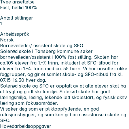
Type ansettelse
Fast, heltid 100%
Antall stillinger
1
Arbeidsspråk
Norsk
Barneveileder/ assistent skole og SFO
Solerød skole i Tønsberg kommune søker
barneveileder/assistent i 100% fast stilling. Skolen har
ca.109 elever fra 1.-7. trinn, inkludert et SFO-tilbud for
elever fra 1.-4. trinn med ca. 55 barn. Vi har ansatte i ulike
faggrupper, og gir et samlet skole- og SFO-tilbud fra kl.
07.15-16.30 hver dag.
Solerød skole og SFO er opptatt av at alle elever skal ha
et trygt og godt skolemiljø. Solerød skole har godt
læringsmiljø, lesing, lekende lett skolestart, og fysisk aktiv
læring som fokusområder.
Vi søker deg som er pliktoppfyllende, en god
relasjonsbygger, og som kan gi barn assistanse i skole og
SFO.
Hovedarbeidsoppgaver