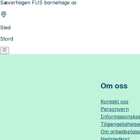
Sævarhagen FUS barnehage as
Sted
Stord
Om oss
Kontakt oss
Personvern
Informasjonskap
Tilgjengelighets
Om
arbeidsplas
Nettstedkart