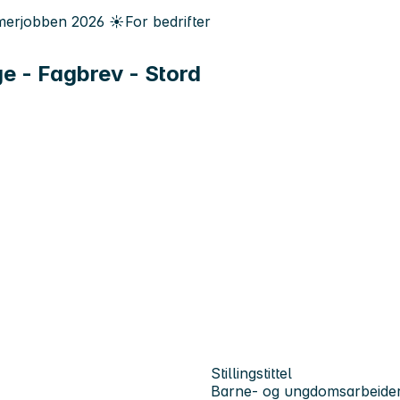
erjobben
2026
☀️
For bedrifter
 - Fagbrev - Stord
Stillingstittel
Barne- og ungdomsarbeide