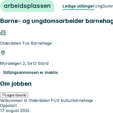
Hopp til innhold
Ledige stillinger
Ung
Somm
Barne- og ungdomsarbeider barnehage
Olderdalen Fus Barnehage
Myrateigen 2, 5412 Stord
Stillingsannonsen er inaktiv.
Om jobben
Lagre favoritt
Velkommen til Olderdalen FUS kulturbarnehage
Oppstart
17. august 2026