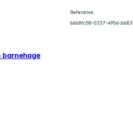
Referanse
66b8fc58-0337-495d-bb83
n barnehage