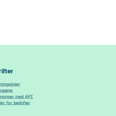
ifter
ningslinjer
logging
nnonser med API
ler for bedrifter