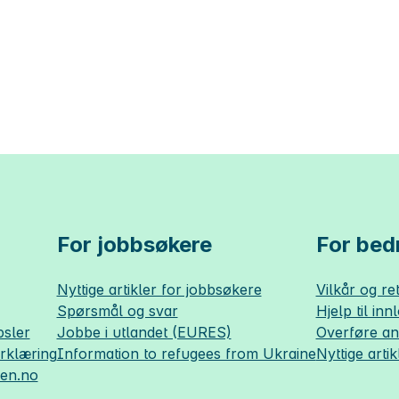
For jobbsøkere
For bedr
Nyttige artikler for jobbsøkere
Vilkår og ret
Spørsmål og svar
Hjelp til inn
sler
Jobbe i utlandet (EURES)
Overføre a
erklæring
Information to refugees from Ukraine
Nyttige artik
sen.no