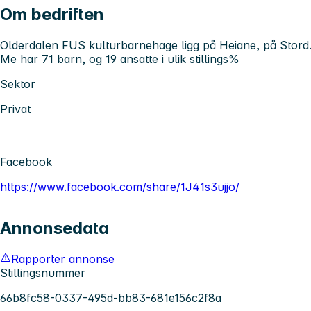
Om bedriften
Olderdalen FUS kulturbarnehage ligg på Heiane, på Stord
Me har 71 barn, og 19 ansatte i ulik stillings%
Sektor
Privat
Facebook
https://www.facebook.com/share/1J41s3ujjo/
Annonsedata
Rapporter annonse
Stillingsnummer
66b8fc58-0337-495d-bb83-681e156c2f8a