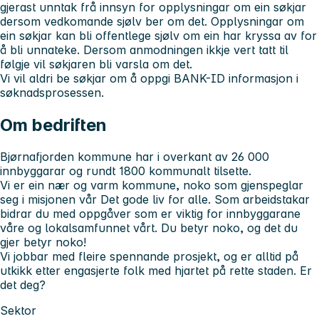
gjerast unntak frå innsyn for opplysningar om ein søkjar
dersom vedkomande sjølv ber om det. Opplysningar om
ein søkjar kan bli offentlege sjølv om ein har kryssa av for
å bli unnateke. Dersom anmodningen ikkje vert tatt til
følgje vil søkjaren bli varsla om det.
Vi vil aldri be søkjar om å oppgi BANK-ID informasjon i
søknadsprosessen.
Om bedriften
Bjørnafjorden kommune har i overkant av 26 000
innbyggarar og rundt 1800 kommunalt tilsette.
Vi er ein nær og varm kommune, noko som gjenspeglar
seg i misjonen vår Det gode liv for alle. Som arbeidstakar
bidrar du med oppgåver som er viktig for innbyggarane
våre og lokalsamfunnet vårt. Du betyr noko, og det du
gjer betyr noko!
Vi jobbar med fleire spennande prosjekt, og er alltid på
utkikk etter engasjerte folk med hjartet på rette staden. Er
det deg?
Sektor