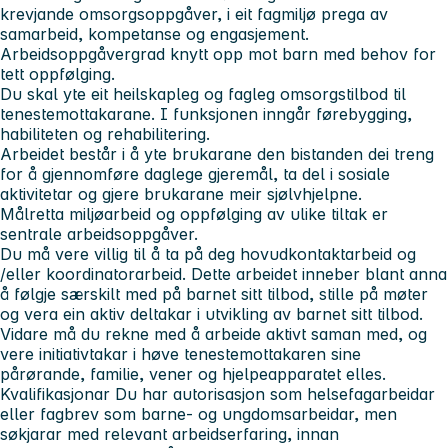
krevjande omsorgsoppgåver, i eit fagmiljø prega av
samarbeid, kompetanse og engasjement.
Arbeidsoppgåvergrad knytt opp mot barn med behov for
tett oppfølging.
Du skal yte eit heilskapleg og fagleg omsorgstilbod til
tenestemottakarane. I funksjonen inngår førebygging,
habiliteten og rehabilitering.
Arbeidet består i å yte brukarane den bistanden dei treng
for å gjennomføre daglege gjeremål, ta del i sosiale
aktivitetar og gjere brukarane meir sjølvhjelpne.
Målretta miljøarbeid og oppfølging av ulike tiltak er
sentrale arbeidsoppgåver.
Du må vere villig til å ta på deg hovudkontaktarbeid og
/eller koordinatorarbeid. Dette arbeidet inneber blant anna
å følgje særskilt med på barnet sitt tilbod, stille på møter
og vera ein aktiv deltakar i utvikling av barnet sitt tilbod.
Vidare må du rekne med å arbeide aktivt saman med, og
vere initiativtakar i høve tenestemottakaren sine
pårørande, familie, vener og hjelpeapparatet elles.
Kvalifikasjonar
Du har autorisasjon som helsefagarbeidar
eller fagbrev som barne- og ungdomsarbeidar, men
søkjarar med relevant arbeidserfaring, innan