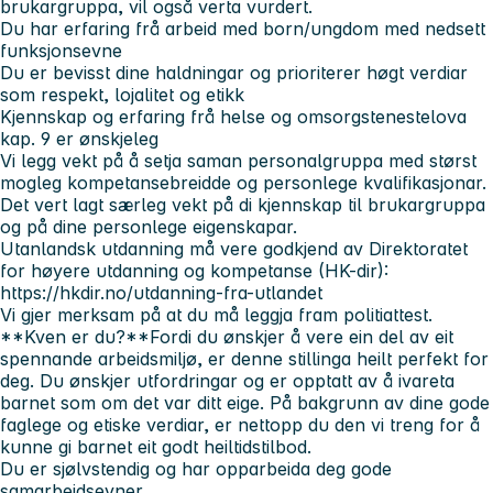
brukargruppa, vil også verta vurdert.
Du har erfaring frå arbeid med born/ungdom med nedsett
funksjonsevne
Du er bevisst dine haldningar og prioriterer høgt verdiar
som respekt, lojalitet og etikk
Kjennskap og erfaring frå helse og omsorgstenestelova
kap. 9 er ønskjeleg
Vi legg vekt på å setja saman personalgruppa med størst
mogleg kompetansebreidde og personlege kvalifikasjonar.
Det vert lagt særleg vekt på di kjennskap til brukargruppa
og på dine personlege eigenskapar.
Utanlandsk utdanning må vere godkjend av Direktoratet
for høyere utdanning og kompetanse (HK-dir):
https://hkdir.no/utdanning-fra-utlandet
Vi gjer merksam på at du må leggja fram politiattest.
**Kven er du?**Fordi du ønskjer å vere ein del av eit
spennande arbeidsmiljø, er denne stillinga heilt perfekt for
deg. Du ønskjer utfordringar og er opptatt av å ivareta
barnet som om det var ditt eige. På bakgrunn av dine gode
faglege og etiske verdiar, er nettopp du den vi treng for å
kunne gi barnet eit godt heiltidstilbod.
Du er sjølvstendig og har opparbeida deg gode
samarbeidsevner