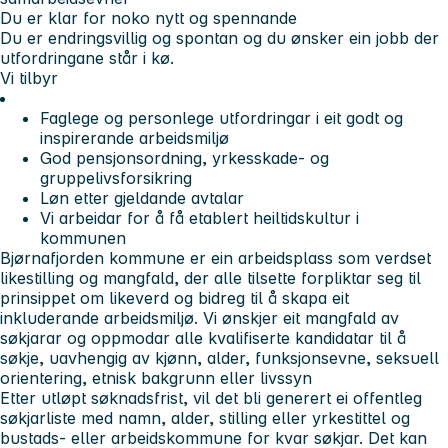
Du er klar for noko nytt og spennande
Du er endringsvillig og spontan og du ønsker ein jobb der
utfordringane står i kø.
Vi tilbyr
Faglege og personlege utfordringar i eit godt og
inspirerande arbeidsmiljø
God pensjonsordning, yrkesskade- og
gruppelivsforsikring
Løn etter gjeldande avtalar
Vi arbeidar for å få etablert heiltidskultur i
kommunen
Bjørnafjorden kommune er ein arbeidsplass som verdset
likestilling og mangfald, der alle tilsette forpliktar seg til
prinsippet om likeverd og bidreg til å skapa eit
inkluderande arbeidsmiljø. Vi ønskjer eit mangfald av
søkjarar og oppmodar alle kvalifiserte kandidatar til å
søkje, uavhengig av kjønn, alder, funksjonsevne, seksuell
orientering, etnisk bakgrunn eller livssyn
Etter utløpt søknadsfrist, vil det bli generert ei offentleg
søkjarliste med namn, alder, stilling eller yrkestittel og
bustads- eller arbeidskommune for kvar søkjar. Det kan