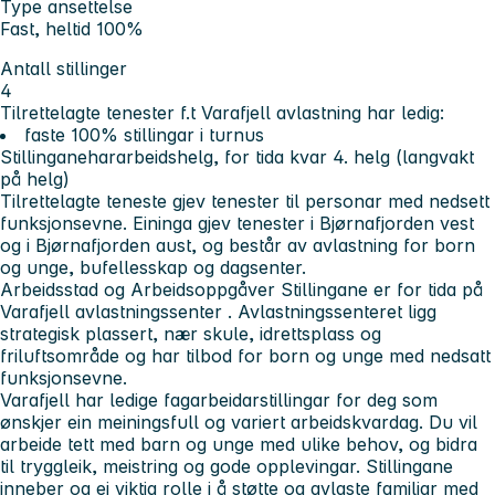
Type ansettelse
Fast, heltid 100%
Antall stillinger
4
Tilrettelagte tenester f.t Varafjell avlastning har ledig:
faste 100% stillingar i turnus
Stillinganehararbeidshelg, for tida kvar 4. helg (langvakt
på helg)
Tilrettelagte teneste gjev tenester til personar med nedsett
funksjonsevne. Eininga gjev tenester i Bjørnafjorden vest
og i Bjørnafjorden aust, og består av avlastning for born
og unge, bufellesskap og dagsenter.
Arbeidsstad og Arbeidsoppgåver
Stillingane er for tida på
Varafjell avlastningssenter
. Avlastningssenteret ligg
strategisk plassert, nær skule, idrettsplass og
friluftsområde og har tilbod for born og unge med nedsatt
funksjonsevne.
Varafjell har ledige fagarbeidarstillingar for deg som
ønskjer ein meiningsfull og variert arbeidskvardag. Du vil
arbeide tett med barn og unge med ulike behov, og bidra
til tryggleik, meistring og gode opplevingar. Stillingane
inneber og ei viktig rolle i å støtte og avlaste familiar med