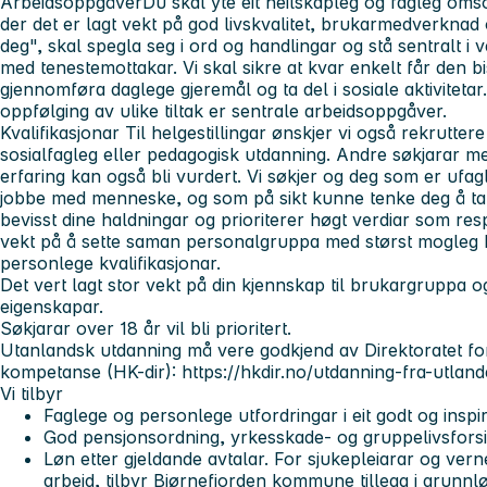
Arbeidsoppgåver
Du skal yte eit heilskapleg og fagleg oms
der det er lagt vekt på god livskvalitet, brukarmedverknad 
deg", skal spegla seg i ord og handlingar og stå sentralt i 
med tenestemottakar. Vi skal sikre at kvar enkelt får den
gjennomføra daglege gjeremål og ta del i sosiale aktivitetar
oppfølging av ulike tiltak er sentrale arbeidsoppgåver.
Kvalifikasjonar
Til helgestillingar ønskjer vi også rekrutter
sosialfagleg eller pedagogisk utdanning. Andre søkjarar me
erfaring kan også bli vurdert. Vi søkjer og deg som er ufag
jobbe med menneske, og som på sikt kunne tenke deg å ta 
bevisst dine haldningar og prioriterer høgt verdiar som respek
vekt på å sette saman personalgruppa med størst mogleg
personlege kvalifikasjonar.
Det vert lagt stor vekt på din kjennskap til brukargruppa 
eigenskapar.
Søkjarar over 18 år vil bli prioritert.
Utanlandsk utdanning må vere godkjend av Direktoratet fo
kompetanse (HK-dir): https://hkdir.no/utdanning-fra-utland
Vi tilbyr
Faglege og personlege utfordringar i eit godt og inspi
God pensjonsordning, yrkesskade- og gruppelivsforsi
Løn etter gjeldande avtalar. For sjukepleiarar og vern
arbeid, tilbyr Bjørnefjorden kommune tillegg i grunnl