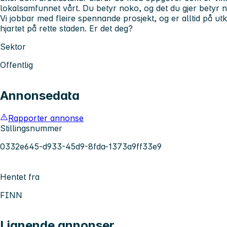
lokalsamfunnet vårt. Du betyr noko, og det du gjer betyr 
Vi jobbar med fleire spennande prosjekt, og er alltid på utk
hjartet på rette staden. Er det deg?
Sektor
Offentlig
Annonsedata
Rapporter annonse
Stillingsnummer
0332e645-d933-45d9-8fda-1373a9ff33e9
Hentet fra
FINN
Lignende annonser