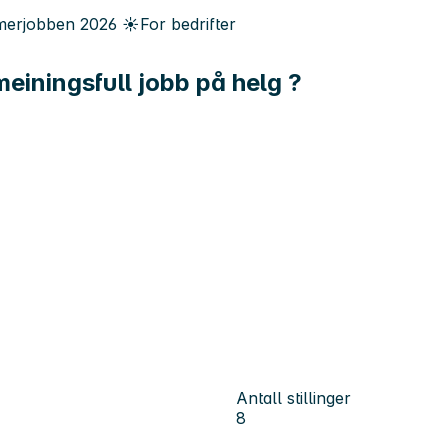
erjobben
2026
☀️
For bedrifter
einingsfull jobb på helg ?
Antall stillinger
8