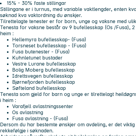
15% - 30% faste stillingar
Stillingane er i turnus, med variable vaktlengder, enten kvar 
søknad kva vaktordning du ønskjer.
Tilrettelagte tenester er for born, unge og vaksne med uli
Tenesta for vaksne
består av 9 bufellesskap (Os /Fusa), 2 da
heim :
Hellemyra bufellesskap- (Fusa)
Torsneset bufellesskap - (Fusa)
Fusa butenester - (Fusa)
Kuhnletunet bustader
Vestre Lurane bufellesskap
Bolig Moberg bufellesskap
Idrettsvegen bufellesskap
Bjørnefjorden bufellesskap
Søfteland bufellesskap
Tenesta som gjeld for barn og unge
er tilrettelagt heildøg
i heim :
Varafjell avlastningssenter
Os avlastning
Fusa avlastning - (Fusa)
Dersom du har bestemte ønskjer om avdeling, er det viktig at
rekkefølgje i søknaden.