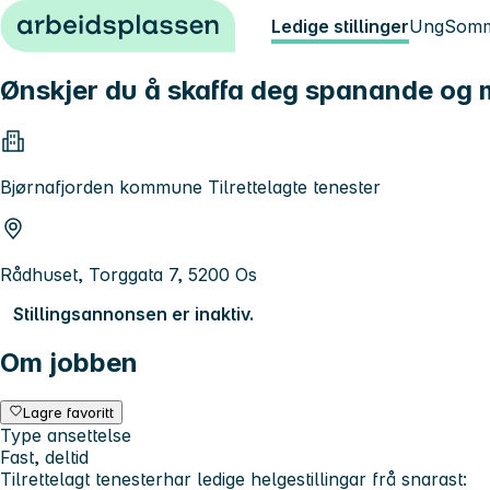
Hopp til innhold
Ledige stillinger
Ung
Somm
Ønskjer du å skaffa deg spanande og m
Bjørnafjorden kommune Tilrettelagte tenester
Rådhuset, Torggata 7, 5200 Os
Stillingsannonsen er inaktiv.
Om jobben
Lagre favoritt
Type ansettelse
Fast, deltid
Tilrettelagt tenester
har ledige helgestillingar frå snarast: