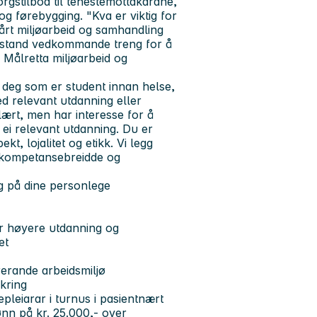
orgstilbod til tenestemottakarane,
og førebygging. "Kva er viktig for
vårt miljøarbeid og samhandling
 bistand vedkommande treng for å
. Målretta miljøarbeid og
e deg som er student innan helse,
d relevant utdanning eller
lært, men har interesse for å
ei relevant utdanning. Du er
t, lojalitet og etikk. Vi legg
 kompetansebreidde og
og på dine personlege
r høyere utdanning og
et
rerande arbeidsmiljø
kring
epleiarar i turnus i pasientnært
ønn på kr. 25.000,- over