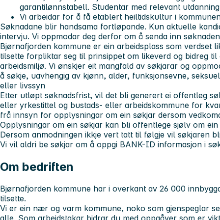
garantilønnstabell. Studentar med relevant utdanning
Vi arbeidar for å få etablert heiltidskultur i kommune
Søknadane blir handsama fortløpande. Kun aktuelle kandidat
intervju. Vi oppmodar deg derfor om å senda inn søknaden
Bjørnafjorden kommune er ein arbeidsplass som verdset like
tilsette forpliktar seg til prinsippet om likeverd og bidreg ti
arbeidsmiljø. Vi ønskjer eit mangfald av søkjarar og oppmoda
å søkje, uavhengig av kjønn, alder, funksjonsevne, seksuel
eller livssyn
Etter utløpt søknadsfrist, vil det bli generert ei offentleg sø
eller yrkestittel og bustads- eller arbeidskommune for kvar
frå innsyn for opplysningar om ein søkjar dersom vedkoma
Opplysningar om ein søkjar kan bli offentlege sjølv om ein 
Dersom anmodningen ikkje vert tatt til følgje vil søkjaren bl
Vi vil aldri be søkjar om å oppgi BANK-ID informasjon i s
Om bedriften
Bjørnafjorden kommune har i overkant av 26 000 innbygg
tilsette.
Vi er ein nær og varm kommune, noko som gjenspeglar seg 
alle. Som arbeidstakar bidrar du med oppgåver som er vik