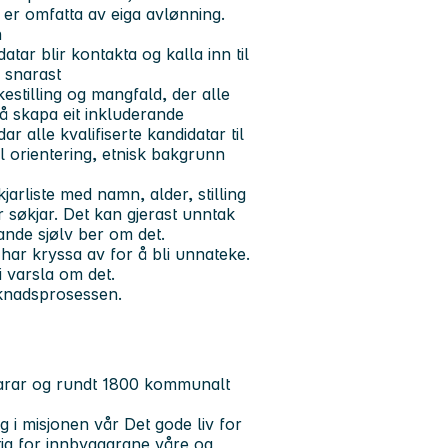
 er omfatta av eiga avlønning.
n
ar blir kontakta og kalla inn til
 snarast
stilling og mangfald, der alle
l å skapa eit inkluderande
r alle kvalifiserte kandidatar til
l orientering, etnisk bakgrunn
kjarliste med namn, alder, stilling
 søkjar. Det kan gjerast unntak
nde sjølv ber om det.
har kryssa av for å bli unnateke.
i varsla om det.
øknadsprosessen.
arar og rundt 1800 kommunalt
i misjonen vår Det gode liv for
tig for innbyggarane våre og