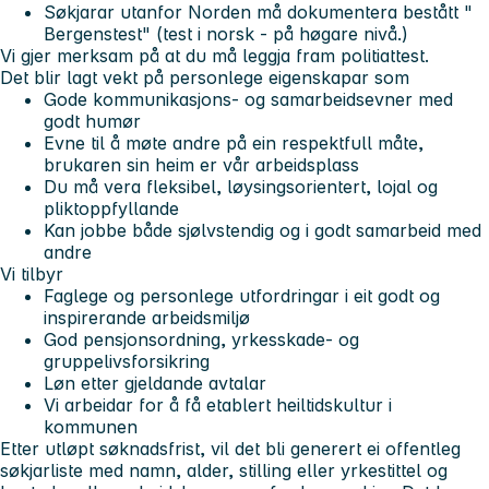
Søkjarar utanfor Norden må dokumentera bestått "
Bergenstest" (test i norsk - på høgare nivå.)
Vi gjer merksam på at du må leggja fram politiattest.
Det blir lagt vekt på personlege eigenskapar som
Gode kommunikasjons- og samarbeidsevner med
godt humør
Evne til å møte andre på ein respektfull måte,
brukaren sin heim er vår arbeidsplass
Du må vera fleksibel, løysingsorientert, lojal og
pliktoppfyllande
Kan jobbe både sjølvstendig og i godt samarbeid med
andre
Vi tilbyr
Faglege og personlege utfordringar i eit godt og
inspirerande arbeidsmiljø
God pensjonsordning, yrkesskade- og
gruppelivsforsikring
Løn etter gjeldande avtalar
Vi arbeidar for å få etablert heiltidskultur i
kommunen
Etter utløpt søknadsfrist, vil det bli generert ei offentleg
søkjarliste med namn, alder, stilling eller yrkestittel og