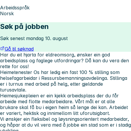
Arbeidsspråk
Norsk
Søk på jobben
Søk senest mandag 10. august
Gå til søknad
Har du eit hjarta for eldreomsorg, ønsker ein god
arbeidsplass og faglege utfordringar? Då kan du vera den
rette for oss!
Heimetenester Os har ledig ein fast 100 % stilling som
helsefagarbeidar i Ressursbemanningsavdelinga. Stillinga
er i turnus med arbeid på helg, etter gjeldande
turusavtale.
Heimesjukepleien er ein kjekk arbeidsplass der du får
arbeide med flotte medarbeidare. Vårt mål er at alle
brukare skal få bu i eigen heim så lenge dei kan. Arbeidet
er variert, hektisk og innimellom litt uforutsigbart.
Vi ønskjer ein fleksibel og løysningsorientert medarbeidar,
og håpar at du vil vera med å jobbe ein stad som er i stadig
utvikling.