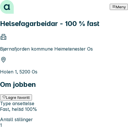
Hopp til innhold
Meny
Helsefagarbeidar - 100 % fast
Bjørnafjorden kommune Heimetenester Os
Holen 1, 5200 Os
Om jobben
Lagre favoritt
Type ansettelse
Fast, heltid 100%
Antall stillinger
1