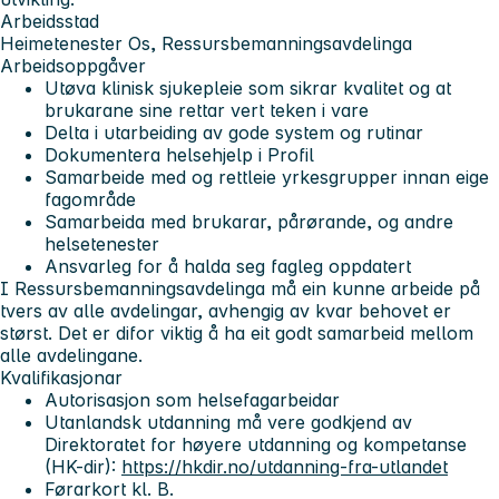
Arbeidsstad
Heimetenester Os, Ressursbemanningsavdelinga
Arbeidsoppgåver
Utøva klinisk sjukepleie som sikrar kvalitet og at
brukarane sine rettar vert teken i vare
Delta i utarbeiding av gode system og rutinar
Dokumentera helsehjelp i Profil
Samarbeide med og rettleie yrkesgrupper innan eige
fagområde
Samarbeida med brukarar, pårørande, og andre
helsetenester
Ansvarleg for å halda seg fagleg oppdatert
I Ressursbemanningsavdelinga må ein kunne arbeide på
tvers av alle avdelingar, avhengig av kvar behovet er
størst. Det er difor viktig å ha eit godt samarbeid mellom
alle avdelingane.
Kvalifikasjonar
Autorisasjon som helsefagarbeidar
Utanlandsk utdanning må vere godkjend av
Direktoratet for høyere utdanning og kompetanse
(HK-dir):
https://hkdir.no/utdanning-fra-utlandet
Førarkort kl. B.