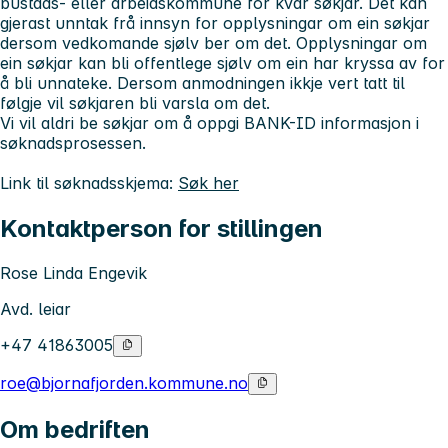
bustads- eller arbeidskommune for kvar søkjar. Det kan
gjerast unntak frå innsyn for opplysningar om ein søkjar
dersom vedkomande sjølv ber om det. Opplysningar om
ein søkjar kan bli offentlege sjølv om ein har kryssa av for
å bli unnateke. Dersom anmodningen ikkje vert tatt til
følgje vil søkjaren bli varsla om det.
Vi vil aldri be søkjar om å oppgi BANK-ID informasjon i
søknadsprosessen.
Link til søknadsskjema:
Søk her
Kontaktperson for stillingen
Rose Linda Engevik
Avd. leiar
+47 41863005
roe@bjornafjorden.kommune.no
Om bedriften