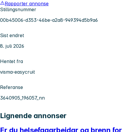
Rapporter annonse
Stillingsnummer
00b45006-d353-46be-a2a8-949394d5b9a6
Sist endret
8. juli 2026
Hentet fra
visma-easycruit
Referanse
3640905_196057_nn
Lignende annonser
Er du helsefagarbeidar og brenn for