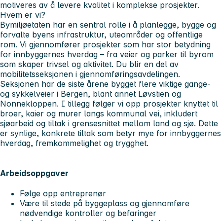
motiveres av å levere kvalitet i komplekse prosjekter.
Hvem er vi?
Bymiljøetaten har en sentral rolle i å planlegge, bygge og
forvalte byens infrastruktur, uteområder og offentlige
rom. Vi gjennomfører prosjekter som har stor betydning
for innbyggernes hverdag – fra veier og parker til byrom
som skaper trivsel og aktivitet. Du blir en del av
mobilitetsseksjonen i gjennomføringsavdelingen.
Seksjonen har de siste årene bygget flere viktige gange-
og sykkelveier i Bergen, blant annet Løvstien og
Nonnekloppen. I tillegg følger vi opp prosjekter knyttet til
broer, kaier og murer langs kommunal vei, inkludert
sjøarbeid og tiltak i grensesnittet mellom land og sjø. Dette
er synlige, konkrete tiltak som betyr mye for innbyggernes
hverdag, fremkommelighet og trygghet.
Arbeidsoppgaver
Følge opp entreprenør
Være til stede på byggeplass og gjennomføre
nødvendige kontroller og befaringer