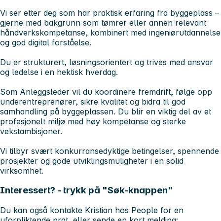
Vi ser etter deg som har praktisk erfaring fra byggeplass –
gjerne med bakgrunn som tømrer eller annen relevant
håndverkskompetanse, kombinert med ingeniørutdannelse
og god digital forståelse.
Du er strukturert, løsningsorientert og trives med ansvar
og ledelse i en hektisk hverdag.
Som Anleggsleder vil du koordinere fremdrift, følge opp
underentreprenører, sikre kvalitet og bidra til god
samhandling på byggeplassen. Du blir en viktig del av et
profesjonelt miljø med høy kompetanse og sterke
vekstambisjoner.
Vi tilbyr svært konkurransedyktige betingelser, spennende
prosjekter og gode utviklingsmuligheter i en solid
virksomhet.
Interessert? - trykk på "Søk-knappen"
Du kan også kontakte Kristian hos People for en
uforpliktende prat, eller sende en kort melding: