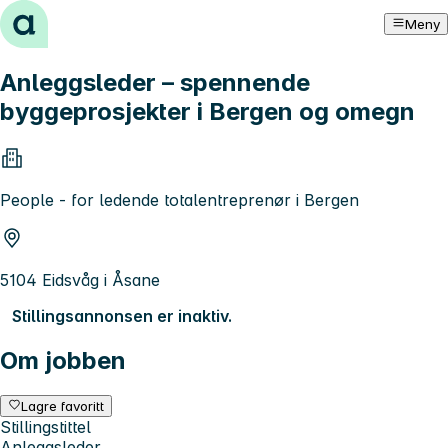
Hopp til innhold
Meny
Anleggsleder – spennende
byggeprosjekter i Bergen og omegn
People - for ledende totalentreprenør i Bergen
5104 Eidsvåg i Åsane
Stillingsannonsen er inaktiv.
Om jobben
Lagre favoritt
Stillingstittel
Anleggsleder