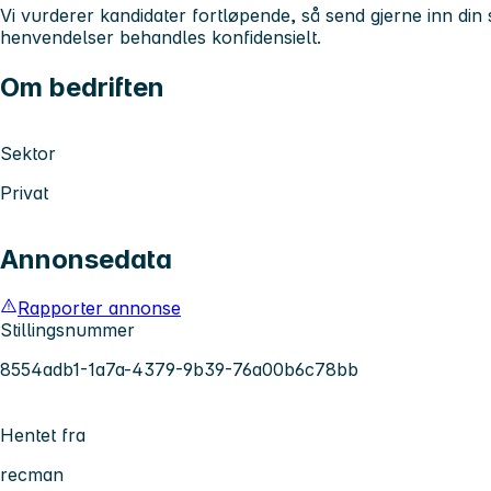
Vi vurderer kandidater fortløpende, så send gjerne inn din
henvendelser behandles konfidensielt.
Om bedriften
Sektor
Privat
Annonsedata
Rapporter annonse
Stillingsnummer
8554adb1-1a7a-4379-9b39-76a00b6c78bb
Hentet fra
recman