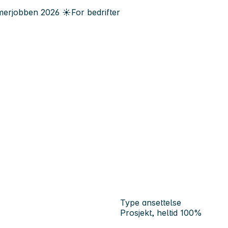
erjobben
2026
☀️
For bedrifter
Type ansettelse
Prosjekt, heltid 100%