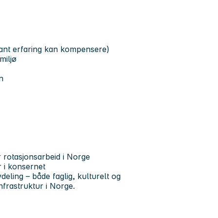
vant erfaring kan kompensere)
miljø
n
r rotasjonsarbeid i Norge
r i konsernet
eling – både faglig, kulturelt og
nfrastruktur i Norge.