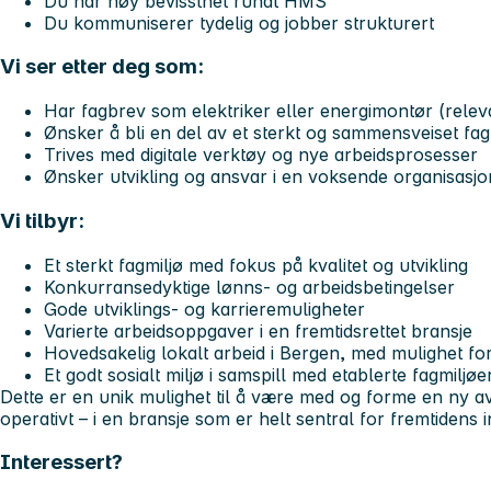
Du har høy bevissthet rundt HMS
Du kommuniserer tydelig og jobber strukturert
Vi ser etter deg som:
Har fagbrev som elektriker eller energimontør (rele
Ønsker å bli en del av et sterkt og sammensveiset fag
Trives med digitale verktøy og nye arbeidsprosesser
Ønsker utvikling og ansvar i en voksende organisasjo
Vi tilbyr:
Et sterkt fagmiljø med fokus på kvalitet og utvikling
Konkurransedyktige lønns- og arbeidsbetingelser
Gode utviklings- og karrieremuligheter
Varierte arbeidsoppgaver i en fremtidsrettet bransje
Hovedsakelig lokalt arbeid i Bergen, med mulighet fo
Et godt sosialt miljø i samspill med etablerte fagmiljøe
Dette er en unik mulighet til å være med og forme en ny avd
operativt – i en bransje som er helt sentral for fremtidens i
Interessert?