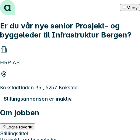
Hopp til innhold
Meny
Er du vår nye senior Prosjekt- og
byggeleder til Infrastruktur Bergen?
HRP AS
Kokstadfladen 35., 5257 Kokstad
Stillingsannonsen er inaktiv.
Om jobben
Lagre favoritt
Stillingstittel
Prosjekt- og byggeleder