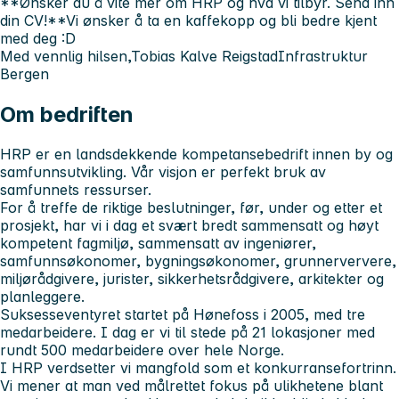
**Ønsker du å vite mer om HRP og hva vi tilbyr. Send inn
din CV!**Vi ønsker å ta en kaffekopp og bli bedre kjent
med deg :D
Med vennlig hilsen,Tobias Kalve ReigstadInfrastruktur
Bergen
Om bedriften
HRP er en landsdekkende kompetansebedrift innen by og
samfunnsutvikling. Vår visjon er perfekt bruk av
samfunnets ressurser.
For å treffe de riktige beslutninger, før, under og etter et
prosjekt, har vi i dag et svært bredt sammensatt og høyt
kompetent fagmiljø, sammensatt av ingeniører,
samfunnsøkonomer, bygningsøkonomer, grunnerververe,
miljørådgivere, jurister, sikkerhetsrådgivere, arkitekter og
planleggere.
Suksesseventyret startet på Hønefoss i 2005, med tre
medarbeidere. I dag er vi til stede på 21 lokasjoner med
rundt 500 medarbeidere over hele Norge.
I HRP verdsetter vi mangfold som et konkurransefortrinn.
Vi mener at man ved målrettet fokus på ulikhetene blant