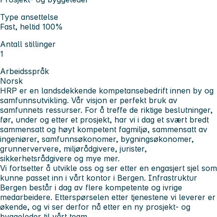
Type ansettelse
Fast, heltid 100%
Antall stillinger
1
Arbeidsspråk
Norsk
HRP er en landsdekkende kompetansebedrift innen by og
samfunnsutvikling. Vår visjon er perfekt bruk av
samfunnets ressurser. For å treffe de riktige beslutninger,
før, under og etter et prosjekt, har vi i dag et svært bredt
sammensatt og høyt kompetent fagmiljø, sammensatt av
ingeniører, samfunnsøkonomer, bygningsøkonomer,
grunnerververe, miljørådgivere, jurister,
sikkerhetsrådgivere og mye mer.
Vi fortsetter å utvikle oss og ser etter en engasjert sjel som
kunne passet inn i vårt kontor i Bergen. Infrastruktur
Bergen består i dag av flere kompetente og ivrige
medarbeidere. Etterspørselen etter tjenestene vi leverer er
økende, og vi ser derfor nå etter en ny prosjekt- og
byggeleder til vårt team.