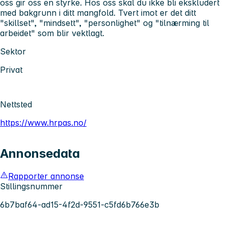
oss gir oss en styrke. Hos oss skal du ikke bli ekskludert
med bakgrunn i ditt mangfold. Tvert imot er det ditt
"skillset", "mindsett", "personlighet" og "tilnærming til
arbeidet" som blir vektlagt.
Sektor
Privat
Nettsted
https://www.hrpas.no/
Annonsedata
Rapporter annonse
Stillingsnummer
6b7baf64-ad15-4f2d-9551-c5fd6b766e3b