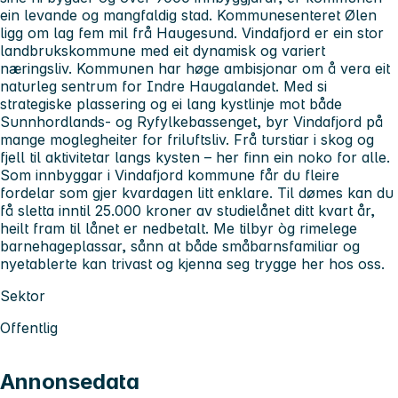
ein levande og mangfaldig stad. Kommunesenteret Ølen
ligg om lag fem mil frå Haugesund. Vindafjord er ein stor
landbrukskommune med eit dynamisk og variert
næringsliv. Kommunen har høge ambisjonar om å vera eit
naturleg sentrum for Indre Haugalandet. Med si
strategiske plassering og ei lang kystlinje mot både
Sunnhordlands- og Ryfylkebassenget, byr Vindafjord på
mange moglegheiter for friluftsliv. Frå turstiar i skog og
fjell til aktivitetar langs kysten – her finn ein noko for alle.
Som innbyggar i Vindafjord kommune får du fleire
fordelar som gjer kvardagen litt enklare. Til dømes kan du
få sletta inntil 25.000 kroner av studielånet ditt kvart år,
heilt fram til lånet er nedbetalt. Me tilbyr òg rimelege
barnehageplassar, sånn at både småbarnsfamiliar og
nyetablerte kan trivast og kjenna seg trygge her hos oss.
Sektor
Offentlig
Annonsedata