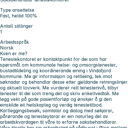
Type ansettelse
Fast, heltid 100%
Antall stillinger
1
Arbeidsspråk
Norsk
Kven er me?
Tenestekontoret er kontaktpunkt for dei som har
spørsmål om kommunale helse- og omsorgstenester,
bustadtildeling og koordinerande eining i Vindafjord
kommune. Me gir informasjon og rettleiing, tek imot
søknadar og behandlar desse etter gjeldande retningslinjer
og aktuelt lovverk. Me vurderer rett tenestenivå, tilbyr
tenester til dei som treng det og skriv enkeltvedtak. Me
legg vekt på gode pasientforløp og ønskjer å gi den
einskilde eit heilskapleg og verdig tenestetilbod.
Kartleggingsbesøk, samtalar og dialog med søkjarar,
pårørande og tenesteytarar er ein naturleg del av
arbeidskvardagen til våre to erfarne saksbehandlarar.
Våre tilsette har sin arbeidsstad på rådhuset i Ølen mellom