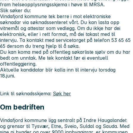
fram helseopplysningsskjema i høve til MRSA.
Slik søker du:
Vindafjord kommune tek berre i mot elektroniske
søknadar via søknadssenteret vårt. Du kan lasta opp
vitnemål og attestar som vedlegg. Om du ikkje har dei
elektronisk, eller i rett format, må dei takast med til
intervju. Ta kontakt med servicetorget på telefon 53 65 65
65 dersom du treng hjelp til å søka.
Du kan koma med på offentleg søkarliste sjølv om du har
bedt om unntak. Me tek kontakt før ei eventuell
offentleggjering.
Aktuelle kandidatar blir kalla inn til intervju torsdag
18.juni.
Link til søknadsskjema:
Søk her
Om bedriften
Vindafjord kommune ligg sentralt på Indre Haugalandet
og grensar til Tysvær, Etne, Sveio, Suldal og Sauda. Med
sine ni bygder og over 9000 innbyggjarar, er kommunen