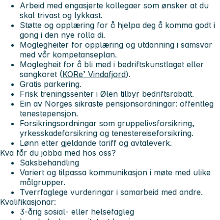
Arbeid med engasjerte kollegaer som ønsker at du
skal trivast og lykkast.
Støtte og opplæring for å hjelpa deg å komma godt i
gong i den nye rolla di.
Moglegheiter for opplæring og utdanning i samsvar
med vår kompetanseplan.
Moglegheit for å bli med i bedriftskunstlaget eller
sangkoret (
KORe’ Vindafjord
).
Gratis parkering.
Frisk treningssenter i Ølen tilbyr bedriftsrabatt.
Ein av Norges sikraste pensjonsordningar: offentleg
tenestepensjon.
Forsikringsordningar som gruppelivsforsikring,
yrkesskadeforsikring og tenestereiseforsikring.
Lønn etter gjeldande tariff og avtaleverk.
Kva får du jobba med hos oss?
Saksbehandling
Variert og tilpassa kommunikasjon i møte med ulike
målgrupper.
Tverrfaglege vurderingar i samarbeid med andre.
Kvalifikasjonar:
3-årig sosial- eller helsefagleg