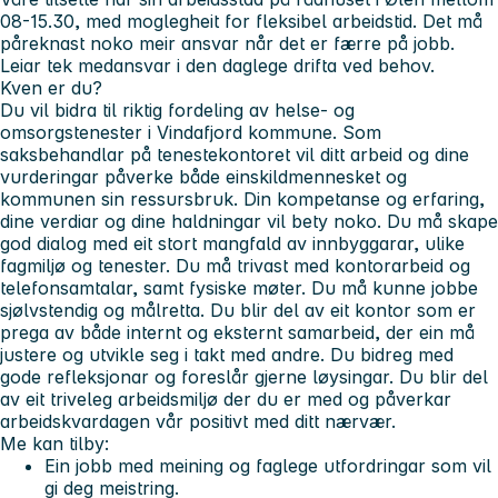
08-15.30, med moglegheit for fleksibel arbeidstid. Det må
påreknast noko meir ansvar når det er færre på jobb.
Leiar tek medansvar i den daglege drifta ved behov.
Kven er du?
Du vil bidra til riktig fordeling av helse- og
omsorgstenester i Vindafjord kommune. Som
saksbehandlar på tenestekontoret vil ditt arbeid og dine
vurderingar påverke både einskildmennesket og
kommunen sin ressursbruk. Din kompetanse og erfaring,
dine verdiar og dine haldningar vil bety noko. Du må skape
god dialog med eit stort mangfald av innbyggarar, ulike
fagmiljø og tenester. Du må trivast med kontorarbeid og
telefonsamtalar, samt fysiske møter. Du må kunne jobbe
sjølvstendig og målretta. Du blir del av eit kontor som er
prega av både internt og eksternt samarbeid, der ein må
justere og utvikle seg i takt med andre. Du bidreg med
gode refleksjonar og foreslår gjerne løysingar. Du blir del
av eit triveleg arbeidsmiljø der du er med og påverkar
arbeidskvardagen vår positivt med ditt nærvær.
Me kan tilby:
Ein jobb med meining og faglege utfordringar som vil
gi deg meistring.