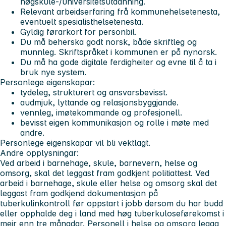
høgskule-/universitetsutdanning.
Relevant arbeidserfaring frå kommunehelsetenesta,
eventuelt spesialisthelsetenesta.
Gyldig førarkort for personbil.
Du må beherska godt norsk, både skriftleg og
munnleg. Skriftspråket i kommunen er på nynorsk.
Du må ha gode digitale ferdigheiter og evne til å ta i
bruk nye system.
Personlege eigenskapar:
tydeleg, strukturert og ansvarsbevisst.
audmjuk, lyttande og relasjonsbyggjande.
vennleg, imøtekommande og profesjonell.
bevisst eigen kommunikasjon og rolle i møte med
andre.
Personlege eigenskapar vil bli vektlagt.
Andre opplysningar:
Ved arbeid i barnehage, skule, barnevern, helse og
omsorg, skal det leggast fram godkjent politiattest. Ved
arbeid i barnehage, skule eller helse og omsorg skal det
leggast fram godkjend dokumentasjon på
tuberkulinkontroll før oppstart i jobb dersom du har budd
eller opphalde deg i land med høg tuberkuloseførekomst i
meir enn tre månadar. Personell i helse og omsorg legga