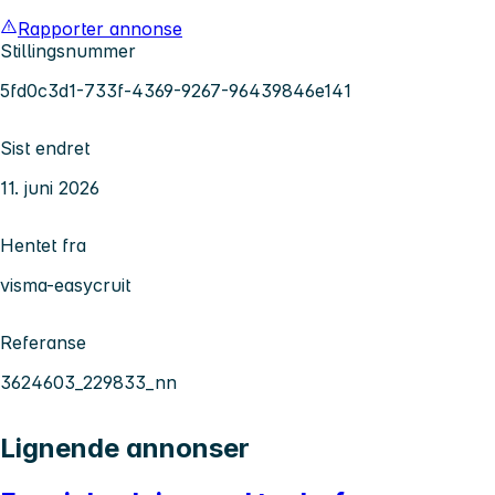
Rapporter annonse
Stillingsnummer
5fd0c3d1-733f-4369-9267-96439846e141
Sist endret
11. juni 2026
Hentet fra
visma-easycruit
Referanse
3624603_229833_nn
Lignende annonser