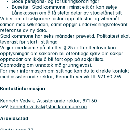
Gode pensjons- og forsikringsordningar
Busette i Stad kommune i minst eitt år kan søkje
Lånekassen om å få sletta delar av studielånet sitt
Vi ber om at søkjarane lastar opp attestar og vitnemål
saman med søknaden, samt oppgir undervisningsrelevant
referanse av ny dato.
Stad kommune har seks månader prøvetid. Politiattest skal
leverast før start i stillinga
Vi gjer merksame på at etter § 25 i offentleglova kan
opplysningar om søkjaren bli offentlege sjølv om søkjar
oppmodar om ikkje å bli ført opp på søkjarlista.
Oppmoding om unnatak må grunngjevast.
For meir informasjon om stillinga kan du ta direkte kontakt
med assisterande rektor, Kenneth Vedvik tlf. 971 60 369.
Kontaktinformasjon
Kenneth Vedvik, Assisterande rektor, 971 60
369,
kenneth.vedvik@stad.kommune.no
Arbeidsstad