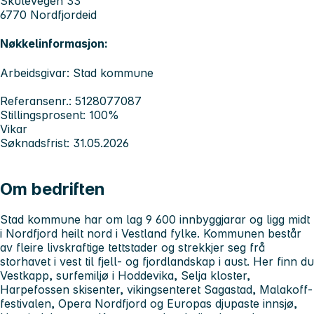
Skulevegen 33
6770 Nordfjordeid
Nøkkelinformasjon:
Arbeidsgivar: Stad kommune
Referansenr.: 5128077087
Stillingsprosent: 100%
Vikar
Søknadsfrist: 31.05.2026
Om bedriften
Stad kommune har om lag 9 600 innbyggjarar og ligg midt
i Nordfjord heilt nord i Vestland fylke. Kommunen består
av fleire livskraftige tettstader og strekkjer seg frå
storhavet i vest til fjell- og fjordlandskap i aust. Her finn du
Vestkapp, surfemiljø i Hoddevika, Selja kloster,
Harpefossen skisenter, vikingsenteret Sagastad, Malakoff-
festivalen, Opera Nordfjord og Europas djupaste innsjø,