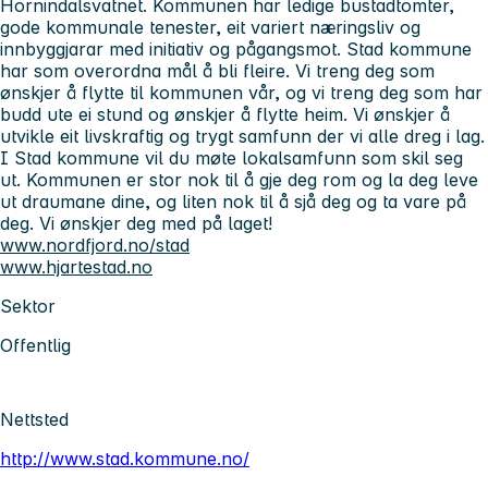
Hornindalsvatnet. Kommunen har ledige bustadtomter,
gode kommunale tenester, eit variert næringsliv og
innbyggjarar med initiativ og pågangsmot. Stad kommune
har som overordna mål å bli fleire. Vi treng deg som
ønskjer å flytte til kommunen vår, og vi treng deg som har
budd ute ei stund og ønskjer å flytte heim. Vi ønskjer å
utvikle eit livskraftig og trygt samfunn der vi alle dreg i lag.
I Stad kommune vil du møte lokalsamfunn som skil seg
ut. Kommunen er stor nok til å gje deg rom og la deg leve
ut draumane dine, og liten nok til å sjå deg og ta vare på
deg. Vi ønskjer deg med på laget!
www.nordfjord.no/stad
www.hjartestad.no
Sektor
Offentlig
Nettsted
http://www.stad.kommune.no/