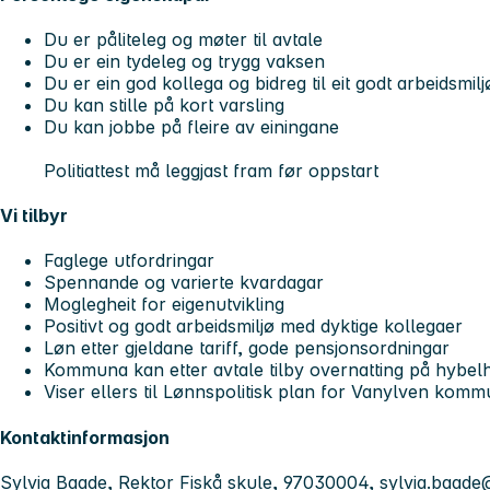
Du er påliteleg og møter til avtale
Du er ein tydeleg og trygg vaksen
Du er ein god kollega og bidreg til eit godt arbeidsmilj
Du kan stille på kort varsling
Du kan jobbe på fleire av einingane
Politiattest må leggjast fram før oppstart
Vi tilbyr
Faglege utfordringar
Spennande og varierte kvardagar
Moglegheit for eigenutvikling
Positivt og godt arbeidsmiljø med dyktige kollegaer
Løn etter gjeldane tariff, gode pensjonsordningar
Kommuna kan etter avtale tilby overnatting på hybel
Viser ellers til Lønnspolitisk plan for Vanylven kom
Kontaktinformasjon
Sylvia Baade, Rektor Fiskå skule, 97030004,
sylvia.baad