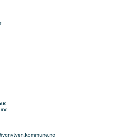
ø
hus
mune
e@vanylven.kommune.no