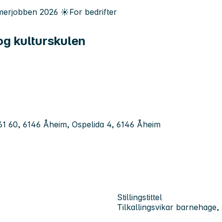
erjobben
2026
☀️
For bedrifter
 og kulturskulen
v61 60, 6146 Åheim, Ospelida 4, 6146 Åheim
Stillingstittel
Tilkallingsvikar barnehage,