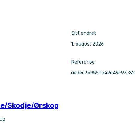
Sist endret
1. august 2026
Referanse
aedec3a9550a49e49c97c82
lle/Skodje/Ørskog
kog