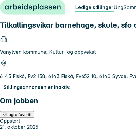
Hopp til innhold
Ledige stillinger
Ung
Somm
Tilkallingsvikar barnehage, skule, sfo
Vanylven kommune, Kultur- og oppvekst
6143 Fiskå, Fv2 158, 6143 Fiskå, Fv652 10, 6140 Syvde, F
Stillingsannonsen er inaktiv.
Om jobben
Lagre favoritt
Oppstart
21. oktober 2025