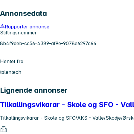
Annonsedata
Rapporter annonse
Stillingsnummer
8b4f9deb-cc56-4389-af9e-9078e6297c64
Hentet fra
talentech
Lignende annonser
Tilkallingsvikarar - Skole og SFO - Va
Tilkallingsvikarar - Skole og SFO/AKS - Valle/Skodje/Ørs