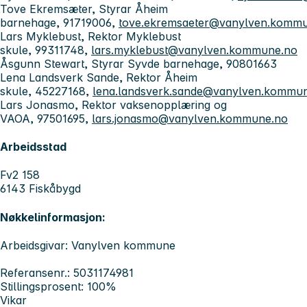
Tove Ekremsæter, Styrar Åheim
barnehage, 91719006,
tove.ekremsaeter@vanylven.komm
Lars Myklebust, Rektor Myklebust
skule, 99311748,
lars.myklebust@vanylven.kommune.no
Åsgunn Stewart, Styrar Syvde barnehage, 90801663
Lena Landsverk Sande, Rektor Åheim
skule, 45227168,
lena.landsverk.sande@vanylven.kommu
Lars Jonasmo, Rektor vaksenopplæring og
VAOA, 97501695,
lars.jonasmo@vanylven.kommune.no
Arbeidsstad
Fv2 158
6143 Fiskåbygd
Nøkkelinformasjon:
Arbeidsgivar: Vanylven kommune
Referansenr.: 5031174981
Stillingsprosent: 100%
Vikar