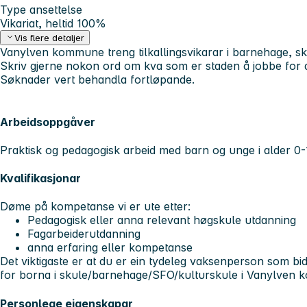
Type ansettelse
Vikariat, heltid 100%
Vis flere detaljer
Vanylven kommune treng tilkallingsvikarar i barnehage, sk
Skriv gjerne nokon ord om kva som er staden å jobbe for de
Søknader vert behandla fortløpande.
Arbeidsoppgåver
Praktisk og pedagogisk arbeid med barn og unge i alder 0-16 
Kvalifikasjonar
Døme på kompetanse vi er ute etter:
Pedagogisk eller anna relevant høgskule utdanning
Fagarbeiderutdanning
anna erfaring eller kompetanse
Det viktigaste er at du er ein tydeleg vaksenperson som bid
for borna i skule/barnehage/SFO/kulturskule i Vanylven
Personlege eigenskapar