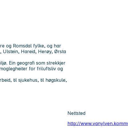
re og Romsdal fylke, og har
lstein, Hareid, Herøy, Ørsta
jø. Ein geografi som strekkjer
oglegheiter for friluftsliv og
eid, til sjukehus, til høgskule,
Nettsted
http://www.vanylven.komm