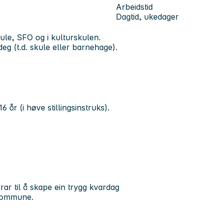
Arbeidstid
Dagtid, ukedager
ule, SFO og i kulturskulen.
g (t.d. skule eller barnehage).
år (i høve stillingsinstruks).
rar til å skape ein trygg kvardag
 kommune.