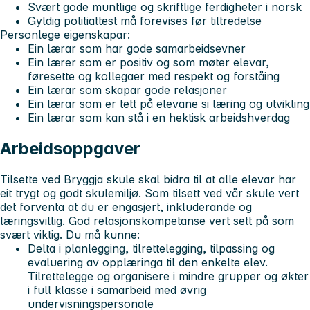
Svært gode muntlige og skriftlige ferdigheter i norsk
Gyldig politiattest må forevises før tiltredelse
Personlege eigenskapar:
Ein lærar som har gode samarbeidsevner
Ein lærer som er positiv og som møter elevar,
føresette og kollegaer med respekt og forståing
Ein lærar som skapar gode relasjoner
Ein lærar som er tett på elevane si læring og utvikling
Ein lærar som kan stå i en hektisk arbeidshverdag
Arbeidsoppgaver
Tilsette ved Bryggja skule skal bidra til at alle elevar har
eit trygt og godt skulemiljø. Som tilsett ved vår skule vert
det forventa at du er engasjert, inkluderande og
læringsvillig. God relasjonskompetanse vert sett på som
svært viktig. Du må kunne:
Delta i planlegging, tilrettelegging, tilpassing og
evaluering av opplæringa til den enkelte elev.
Tilrettelegge og organisere i mindre grupper og økter
i full klasse i samarbeid med øvrig
undervisningspersonale