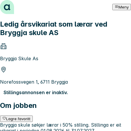
Hopp til innhold
Meny
Ledig årsvikariat som lærar ved
Bryggja skule AS
Bryggja Skule As
Norefossvegen 1, 6711 Bryggja
Stillingsannonsen er inaktiv.
Om jobben
Lagre favoritt
Bryggja skule søkjer lærar i 50% stilling. Stillinga er eit
vikariat i perioden 01.08.2026 til 31.07.2027.