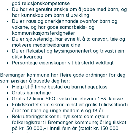
god relasjonskompetanse
Du har eit genuint ønskje om å jobbe med barn, og
har kunnskap om barn si utvikling
Du er raus og anerkjennande ovanfor barn og
vaksne, og har gode samarbeids- og
kommunikasjonsferdigheiter
Du er sjølvstendig, har evne til å ta ansvar, leie og
motivere medarbeidarane dine
Du er fleksibel og løysingsorientert og trivast i ein
aktiv kvardag
Personlege eigenskapar vil bli sterkt vektlagt
Bremanger kommune har fleire gode ordningar for deg
som ønskjer å busette deg her:
Hjelp til å finne bustad og barnehageplass
Gratis barnehage
Gratis 12 timar SFO i veka for elevar i 1.–3. klasse
Fritidskortet som sikrar minst eit gratis fritidsstilbod i
året for barn og unge mellom 6 og 18 år.
Rekrutteringstilskot til nytilsette som er/blir
folkeregistrert i Bremanger kommune; årleg tilskot
på kr. 30 000,- i inntil fem år (totalt kr. 150 000