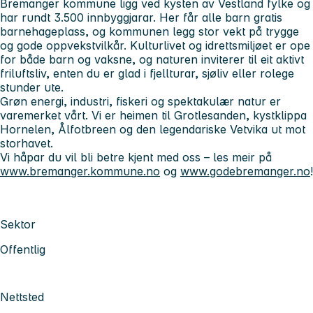
Bremanger kommune ligg ved kysten av Vestland fylke og
har rundt 3.500 innbyggjarar. Her får alle barn gratis
barnehageplass, og kommunen legg stor vekt på trygge
og gode oppvekstvilkår. Kulturlivet og idrettsmiljøet er ope
for både barn og vaksne, og naturen inviterer til eit aktivt
friluftsliv, enten du er glad i fjellturar, sjøliv eller rolege
stunder ute.
Grøn energi, industri, fiskeri og spektakulær natur er
varemerket vårt. Vi er heimen til Grotlesanden, kystklippa
Hornelen, Ålfotbreen og den legendariske Vetvika ut mot
storhavet.
Vi håpar du vil bli betre kjent med oss – les meir på
www.bremanger.kommune.no
og
www.godebremanger.no
!
Sektor
Offentlig
Nettsted