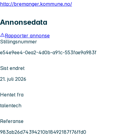
http://bremanger.kommune.no/
Annonsedata
Rapporter annonse
Stillingsnummer
e54e9ee4-0ea2-4d0b-a91c-553fae9a983f
Sist endret
21. juli 2026
Hentet fra
talentech
Referanse
983ab26d74394210b18492187f76ffd0