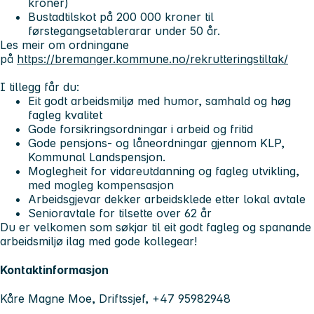
kroner)
Bustadtilskot på 200 000 kroner til
førstegangsetablerarar under 50 år.
Les meir om ordningane
på
https://bremanger.kommune.no/rekrutteringstiltak/
I tillegg får du:
Eit godt arbeidsmiljø med humor, samhald og høg
fagleg kvalitet
Gode forsikringsordningar i arbeid og fritid
Gode pensjons- og låneordningar gjennom KLP,
Kommunal Landspensjon.
Moglegheit for vidareutdanning og fagleg utvikling,
med mogleg kompensasjon
Arbeidsgjevar dekker arbeidsklede etter lokal avtale
Senioravtale for tilsette over 62 år
Du er velkomen som søkjar til eit godt fagleg og spanande
arbeidsmiljø ilag med gode kollegear!
Kontaktinformasjon
Kåre Magne Moe, Driftssjef, +47 95982948