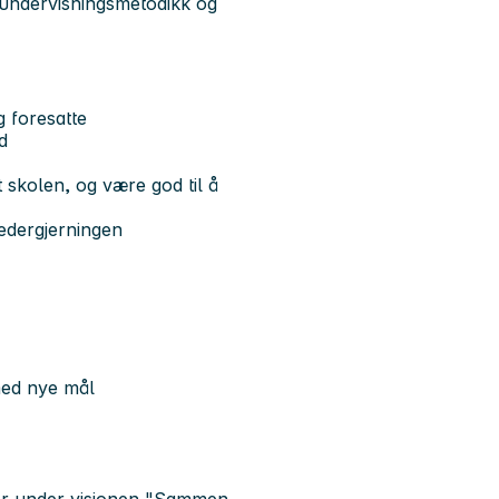
s undervisningsmetodikk og
g foresatte
d
 skolen, og være god til å
ledergjerningen
 med nye mål