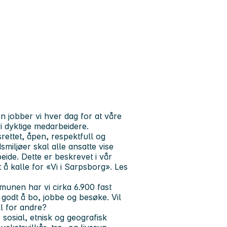
 jobber vi hver dag for at våre
vi dyktige medarbeidere.
ettet, åpen, respektfull og
miljøer skal alle ansatte vise
ide. Dette er beskrevet i vår
 å kalle for «Vi i Sarpsborg». Les
unen har vi cirka 6.900 fast
 godt å bo, jobbe og besøke. Vil
l for andre?
osial, etnisk og geografisk