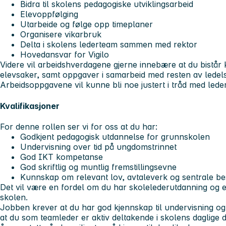
Bidra til skolens pedagogiske utviklingsarbeid
Elevoppfølging
Utarbeide og følge opp timeplaner
Organisere vikarbruk
Delta i skolens lederteam sammen med rektor
Hovedansvar for Vigilo
Videre vil arbeidshverdagene gjerne innebære at du bistår 
elevsaker, samt oppgaver i samarbeid med resten av ledel
Arbeidsoppgavene vil kunne bli noe justert i tråd med le
Kvalifikasjoner
For denne rollen ser vi for oss at du har:
Godkjent pedagogisk utdannelse for grunnskolen
Undervisning over tid på ungdomstrinnet
God IKT kompetanse
God skriftlig og muntlig fremstillingsevne
Kunnskap om relevant lov, avtaleverk og sentrale b
Det vil være en fordel om du har skolelederutdanning og erf
skolen.
Jobben krever at du har god kjennskap til undervisning og
at du som teamleder er aktiv deltakende i skolens daglige dr