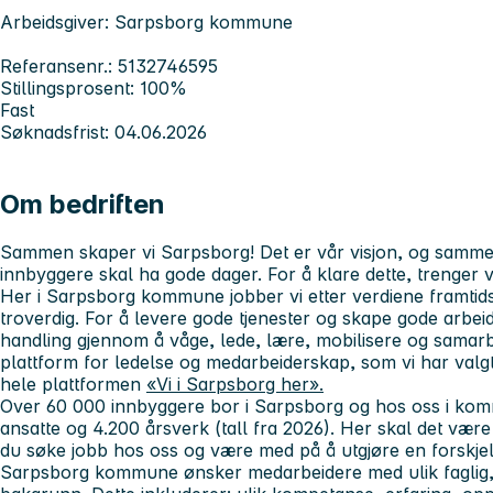
Arbeidsgiver: Sarpsborg kommune
Referansenr.: 5132746595
Stillingsprosent: 100%
Fast
Søknadsfrist: 04.06.2026
Om bedriften
Sammen skaper vi Sarpsborg! Det er vår visjon, og sammen
innbyggere skal ha gode dager. For å klare dette, trenger 
Her i Sarpsborg kommune jobber vi etter verdiene framtidsr
troverdig. For å levere gode tjenester og skape gode arbeids
handling gjennom å våge, lede, lære, mobilisere og samarbe
plattform for ledelse og medarbeiderskap, som vi har valgt
hele plattformen
«Vi i Sarpsborg her».
Over 60 000 innbyggere bor i Sarpsborg og hos oss i komm
ansatte og 4.200 årsverk (tall fra 2026). Her skal det være
du søke jobb hos oss og være med på å utgjøre en forskjel
Sarpsborg kommune ønsker medarbeidere med ulik faglig, s