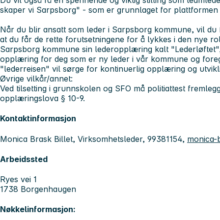
Du vil også få en spennende og viktig stilling som teaml
skaper vi Sarpsborg" - som er grunnlaget for plattformen 
Når du blir ansatt som leder i Sarpsborg kommune, vil du 
at du får de rette forutsetningene for å lykkes i den nye r
Sarpsborg kommune sin lederopplæring kalt "Lederløftet"
opplæring for deg som er ny leder i vår kommune og foregå
"lederreisen" vil sørge for kontinuerlig opplæring og utvikl
Øvrige vilkår/annet:
Ved tilsetting i grunnskolen og SFO må politiattest fremle
opplæringslova § 10-9.
Kontaktinformasjon
Monica Brask Billet, Virksomhetsleder, 99381154,
monica-b
Arbeidssted
Ryes vei 1
1738 Borgenhaugen
Nøkkelinformasjon: