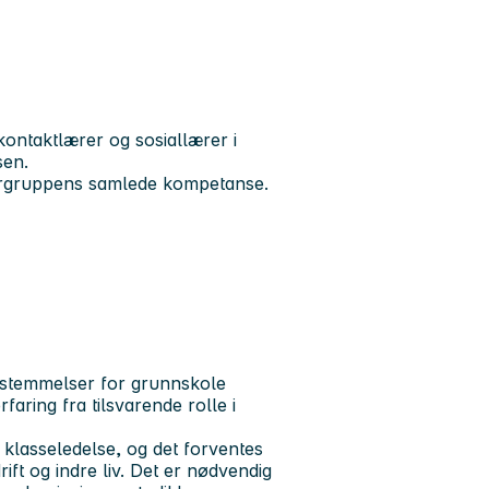
kontaktlærer og sosiallærer i
sen.
dergruppens samlede kompetanse.
estemmelser for grunnskole
aring fra tilsvarende rolle i
 klasseledelse, og det forventes
ift og indre liv. Det er nødvendig