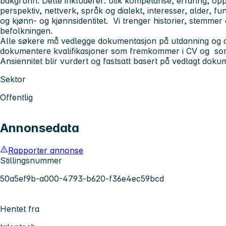
bakgrunn. Dette inkluderer: ulik kompetanse, erfaring, oppv
perspektiv, nettverk, språk og dialekt, interesser, alder, f
og kjønn- og kjønnsidentitet. Vi trenger historier, stemmer 
befolkningen.
Alle søkere må vedlegge dokumentasjon på utdanning og at
dokumentere kvalifikasjoner som fremkommer i CV og som g
Ansiennitet blir vurdert og fastsatt basert på vedlagt doku
Sektor
Offentlig
Annonsedata
Rapporter annonse
Stillingsnummer
50a5ef9b-a000-4793-b620-f36e4ec59bcd
Hentet fra