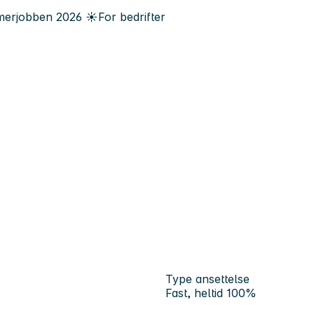
erjobben
2026
☀️
For bedrifter
Type ansettelse
Fast, heltid 100%