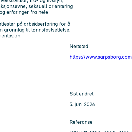
ekstsvilkår, tro- og livssyn,
unksjonsevne, seksuell orientering
og erfaringer fra hele
tester på arbeidserfaring for å
runnlag til lønnsfastsettelse.
mentasjon.
Nettsted
https://www.sarpsborg.com
Sist endret
5. juni 2026
Referanse