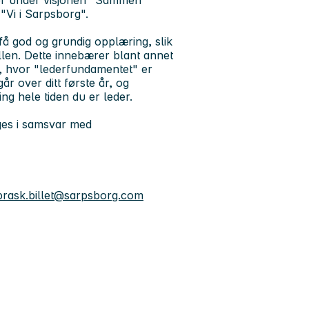
eder under visjonen "Sammen
"Vi i Sarpsborg".
få god og grundig opplæring, slik
ollen. Dette innebærer blant annet
, hvor "lederfundamentet" er
r over ditt første år, og
ing hele tiden du er leder.
gges i samsvar med
rask.billet@sarpsborg.com