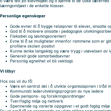
å være tett på elevmiljøet og å kjenne til de ulike lærerne
læringsmiljøet i de enkelte klasser.
Personlige egenskaper
Gode evner til å bygge relasjoner til elever, ansatte o
God til å motivere ansatte i pedagogisk utviklingsarbei
Fleksibel og løsningsorientert
Evne til å se muligheter innenfor rammene som er gitt
profilere skolen positivt
Kunne tenke langsiktig og være trygg i utøvelsen av 
Generelt gode samarbeidsevner
Personlig egnethet vil bli vektlagt.
Vi tilbyr
Hos oss vil du få:
Være en sentral del i å utvikle organisasjonen i tråd
Kommunalt lederutviklingsprogram av nye ledere
Gode pensjons- og forsikringsordninger
Tverrfaglig miljø og nettverk
Spennende og varierte oppgaver i et godt faglig miljø