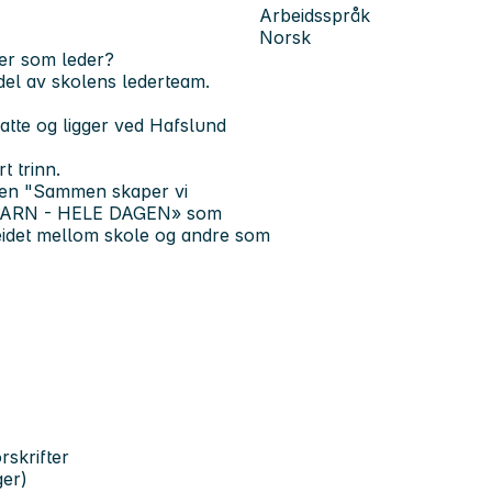
Arbeidsspråk
Norsk
ger som leder?
n del av skolens lederteam.
tte og ligger ved Hafslund
t trinn.
nen "Sammen skaper vi
T BARN - HELE DAGEN» som
beidet mellom skole og andre som
rskrifter
ger)