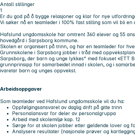
Antall stillinger
1
Er du god på å bygge relasjoner og klar for nye utfordrin
Vi søker nå en teamleder i 100% fast stilling som vil bli e
Hafslund ungdomsskole har omtrent 360 elever og 55 ansa
hovedgård i Sarpsborg kommune.
Skolen er organisert på trinn, og har en teamleder for hver
Grunnskolene i Sarpsborg jobber i tråd med oppvekstpla
Sarpsborg, der barn og unge lykkes" med fokuset «ET
grunnprinsipp for samarbeidet innad i skolen, og i samar
ivaretar barn og unges oppvekst.
Arbeidsoppgaver
Som teamleder ved Hafslund ungdomsskole vil du ha:
Oppfølgingsansvaret av daglig drift på gitte trinn
Personalansvar for deler av personalgruppa
Arbeid med skolemiljø kap. 12
Sørge for at skolen jobber etter gjeldende lover og fo
Analysere resultater (nasjonale prøver og kartleggin