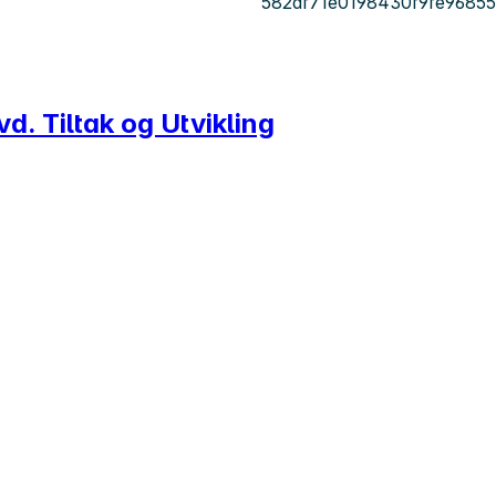
582df71e0198430f9fe9685
d. Tiltak og Utvikling