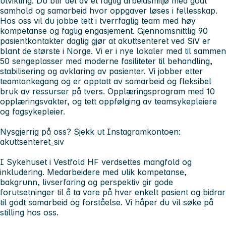
utvikling. Du blir del av et faglig arbeidsmiljø med godt
samhold og samarbeid hvor oppgaver løses i fellesskap.
Hos oss vil du jobbe tett i tverrfaglig team med høy
kompetanse og faglig engasjement. Gjennomsnittlig 90
pasientkontakter daglig gjør at akuttsenteret ved SiV er
blant de største i Norge. Vi er i nye lokaler med til sammen
50 sengeplasser med moderne fasiliteter til behandling,
stabilisering og avklaring av pasienter. Vi jobber etter
teamtankegang og er opptatt av samarbeid og fleksibel
bruk av ressurser på tvers. Opplæringsprogram med 10
opplæringsvakter, og tett oppfølging av teamsykepleiere
og fagsykepleier.
Nysgjerrig på oss?
Sjekk ut Instagramkontoen:
akuttsenteret_siv
I Sykehuset i Vestfold HF verdsettes mangfold og
inkludering. Medarbeidere med ulik kompetanse,
bakgrunn, livserfaring og perspektiv gir gode
forutsetninger til å ta vare på hver enkelt pasient og bidrar
til godt samarbeid og forståelse. Vi håper du vil søke på
stilling hos oss.