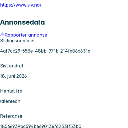
https://www.siv.no/
Annonsedata
Rapporter annonse
Stillingsnummer
4af7cc29-558e-48bb-971b-214fa86c631a
Sist endret
18. juni 2026
Hentet fra
talentech
Referanse
18566939bc594b6690136fd233ff53b0