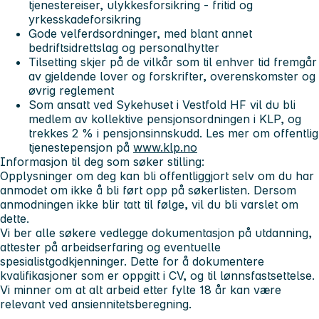
tjenestereiser, ulykkesforsikring - fritid og
yrkesskadeforsikring
Gode velferdsordninger, med blant annet
bedriftsidrettslag og personalhytter
Tilsetting skjer på de vilkår som til enhver tid fremgår
av gjeldende lover og forskrifter, overenskomster og
øvrig reglement
Som ansatt ved Sykehuset i Vestfold HF vil du bli
medlem av kollektive pensjonsordningen i KLP, og
trekkes 2 % i pensjonsinnskudd. Les mer om offentlig
tjenestepensjon på
www.klp.no
Informasjon til deg som søker stilling:
Opplysninger om deg kan bli offentliggjort selv om du har
anmodet om ikke å bli ført opp på søkerlisten. Dersom
anmodningen ikke blir tatt til følge, vil du bli varslet om
dette.
Vi ber alle søkere vedlegge dokumentasjon på utdanning,
attester på arbeidserfaring og eventuelle
spesialistgodkjenninger. Dette for å dokumentere
kvalifikasjoner som er oppgitt i CV, og til lønnsfastsettelse.
Vi minner om at alt arbeid etter fylte 18 år kan være
relevant ved ansiennitetsberegning.