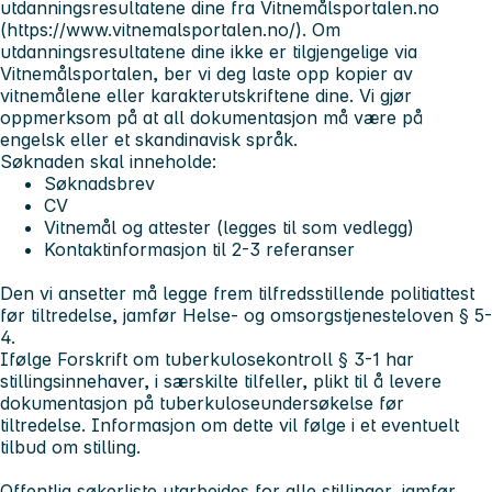
utdanningsresultatene dine fra Vitnemålsportalen.no
(https://www.vitnemalsportalen.no/). Om
utdanningsresultatene dine ikke er tilgjengelige via
Vitnemålsportalen, ber vi deg laste opp kopier av
vitnemålene eller karakterutskriftene dine. Vi gjør
oppmerksom på at all dokumentasjon må være på
engelsk eller et skandinavisk språk.
Søknaden skal inneholde:
Søknadsbrev
CV
Vitnemål og attester (legges til som vedlegg)
Kontaktinformasjon til 2-3 referanser
Den vi ansetter må legge frem tilfredsstillende politiattest
før tiltredelse, jamfør Helse- og omsorgstjenesteloven § 5-
4.
Ifølge Forskrift om tuberkulosekontroll § 3-1 har
stillingsinnehaver, i særskilte tilfeller, plikt til å levere
dokumentasjon på tuberkuloseundersøkelse før
tiltredelse. Informasjon om dette vil følge i et eventuelt
tilbud om stilling.
Offentlig søkerliste utarbeides for alle stillinger, jamfør