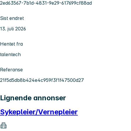
2ed63567-7b1d-4831-9e29-617699cf88ad
Sist endret
13. juli 2026
Hentet fra
talentech
Referanse
21f5d5db8b424e4c959f3f1f47500d27
Lignende annonser
Sykepleier/Vernepleier