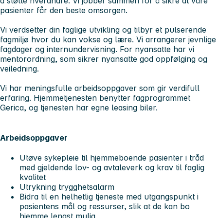
å støtte hverandre. Vi jobber sammen for å sikre at våre
pasienter får den beste omsorgen.
Vi verdsetter din faglige utvikling og tilbyr et pulserende
fagmiljø hvor du kan vokse og lære. Vi arrangerer jevnlige
fagdager og internundervisning. For nyansatte har vi
mentorordning, som sikrer nyansatte god oppfølging og
veiledning.
Vi har meningsfulle arbeidsoppgaver som gir verdifull
erfaring. Hjemmetjenesten benytter fagprogrammet
Gerica, og tjenesten har egne leasing biler.
Arbeidsoppgaver
Utøve sykepleie til hjemmeboende pasienter i tråd
med gjeldende lov- og avtaleverk og krav til faglig
kvalitet
Utrykning trygghetsalarm
Bidra til en helhetlig tjeneste med utgangspunkt i
pasientens mål og ressurser, slik at de kan bo
hjemme lengst mulig