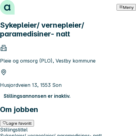
Hopp til innhold
Meny
Sykepleier/ vernepleier/
paramedisiner- natt
Pleie og omsorg (PLO), Vestby kommune
Husjordveien 13, 1553 Son
Stillingsannonsen er inaktiv.
Om jobben
Lagre favoritt
Stillingstittel
Sykepleier/ vernepleier/ paramedisiner- natt