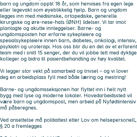
barn og ungdom opptil 18 år, som henvises fra egen lege
eller legevakt som øyeblikkelig hjelp. Barn og ungdom
legges inn med medisinske, ortopediske, generelle
kirurgiske og øre-nese-hals (ØNH) lidelser. Vi tar imot
planlagte og akutte innleggelser. Barne- og
ungdomsposten har erfarne sykepleiere og
spesialsykepleiere innen barn, diabetes, onkologi, intensiv,
psykiatri og uroterapi. Hos oss blir du en del av et erfarent
team med i snitt 15 senger, der du vil jobbe tett med dyktige
kolleger og bidra til pasientbehandling av høy kvalitet.
Vi legger stor vekt på samarbeid og trivsel – og vi lover
deg en arbeidsplass fylt med både læring og mestring!
Barne- og ungdomsseksjonen har flyttet inn i helt nytt
bygg med lyse og moderne lokaler. Hovedarbeidssted vil
være barn og ungdomspost, men arbeid på Nyfødtintensiv
må påberegnes.
Ved ansettelse må politiattest etter Lov om helsepersonell,
§ 20 a fremlegges