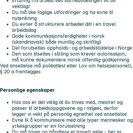
Erfaring fra arbeid ved barneavdelingen vil bli
vektlagt
Du må like faglige utfordringer og ha evne til
nytenkning
Du evner å strukturere arbeidet ditt i en travel
arbeidsdag
Gode kommunikasjonsferdigheter i norsk
(skandinavisk) både muntlig og skriftlig)
Det forutsettes oppholds- og arbeidstillatelse i Norge
Den som tilsettes i stilling som krever autorisasjon,
må kunne dokumentere norsk offentlig godkjenning
Ved ansettelse må politiattest etter Lov om helsepersonell,
§ 20 a fremlegges
Personlige egenskaper
Hos oss er det viktig at du trives med, mestrer og
passer til arbeidsoppgavene og i miljøet, derfor
legger vi vekt på personlig egnethet ved ansettelse
Evne til å kommunisere med alle typer mennesker og
yrkesgrupper er en forutsetning
Du må trives og håndtere et travelt miljø - her er