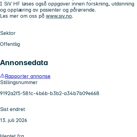
I SiV HF løses også oppgaver innen forskning, utdanning
og opplæring av pasienter og pårørende.
Les mer om oss på
www.siv.no
.
Sektor
Offentlig
Annonsedata
Rapporter annonse
Stillingsnummer
9192a2f5-581c-4b6b-b3b2-a34b7b09e668
Sist endret
13. juli 2026
Hentet fra