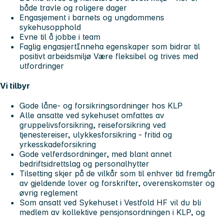
både travle og roligere dager
Engasjement i barnets og ungdommens
sykehusopphold
Evne til å jobbe i team
Faglig engasjertInneha egenskaper som bidrar til
positivt arbeidsmiljø Være fleksibel og trives med
utfordringer
Vi tilbyr
Gode låne- og forsikringsordninger hos KLP
Alle ansatte ved sykehuset omfattes av
gruppelivsforsikring, reiseforsikring ved
tjenestereiser, ulykkesforsikring - fritid og
yrkesskadeforsikring
Gode velferdsordninger, med blant annet
bedriftsidrettslag og personalhytter
Tilsetting skjer på de vilkår som til enhver tid fremgår
av gjeldende lover og forskrifter, overenskomster og
øvrig reglement
Som ansatt ved Sykehuset i Vestfold HF vil du bli
medlem av kollektive pensjonsordningen i KLP, og