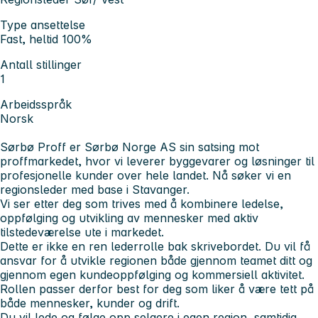
Type ansettelse
Fast, heltid 100%
Antall stillinger
1
Arbeidsspråk
Norsk
Sørbø Proff
er Sørbø Norge AS sin satsing mot
proffmarkedet, hvor vi leverer byggevarer og løsninger til
profesjonelle kunder over hele landet. Nå søker vi en
regionsleder med base i Stavanger.
Vi ser etter deg som trives med å kombinere ledelse,
oppfølging og utvikling av mennesker med aktiv
tilstedeværelse ute i markedet.
Dette er ikke en ren lederrolle bak skrivebordet. Du vil få
ansvar for å utvikle regionen både gjennom teamet ditt og
gjennom egen kundeoppfølging og kommersiell aktivitet.
Rollen passer derfor best for deg som liker å være tett på
både mennesker, kunder og drift.
Du vil lede og følge opp selgere i egen region, samtidig