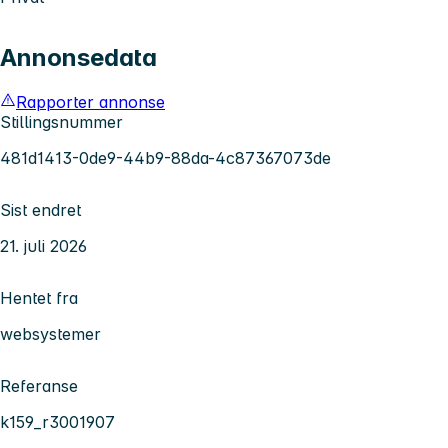
Annonsedata
Rapporter annonse
Stillingsnummer
481d1413-0de9-44b9-88da-4c87367073de
Sist endret
21. juli 2026
Hentet fra
websystemer
Referanse
k159_r3001907