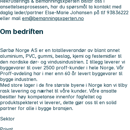
Rekrutterings & Bemanningsxperten bistår oss i
ansettelsesprosessen, har du spørsmål ta kontakt med
daglig leder/partner Else-Marie Johansen på tlf 93836222
eller mail
em@bemanningsxperten.no
Om bedriften
Sørbø Norge AS er en totalleverandør av blant annet
aluminium, PVC, gummi, beslag, kjemi og festemidler til
den nordiske dør- og vindusindustrien. I tillegg leverer vi
byggevarer til over 2500 proff-kunder i hele Norge. Vår
Proff-avdeling har i mer enn 60 år levert byggevarer til
bygge industrien.
Med store lager i de fire største byene i Norge kan vi tilby
rask levering og nærhet til våre kunder. Våre ansatte
besitter høy kompetanse innenfor fagfeltet og
produktspekteret vi leverer, dette gjør oss til en solid
partner for alle i bygge bransjen.
Sektor
Privat