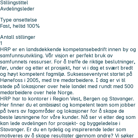
Stillingstittel
Avdelingsleder
Type ansettelse
Fast, heltid 100%
Antall stillinger
1
HRP er en landsdekkende kompetansebedrift innen by og
samfunnsutvikling. Vår visjon er perfekt bruk av
samfunnets ressurser. For å treffe de riktige beslutninger,
før, under og etter et prosjekt, har vi i dag et svært bredt
og høyt kompetent fagmiljø. Suksesseventyret startet på
Hønefoss i 2005, med tre medarbeidere. I dag er vi til
stede på lokasjoner over hele landet med rundt med 500
medarbeidere over hele Norge.
HRP har to kontorer i Region Vest, Bergen og Stavanger.
Her finner du et ambisiøst og kompetent team som jobber
på tvers av fagområder og lokasjoner for å skape de
beste løsningene for våre kunder. Nå ser vi etter deg som
kan lede avdelingen for prosjekt- og byggeledelse i
Stavanger. Er du en tydelig og inspirerende leder som
motiveres av å skape resultater gjennom andre? Vi søker