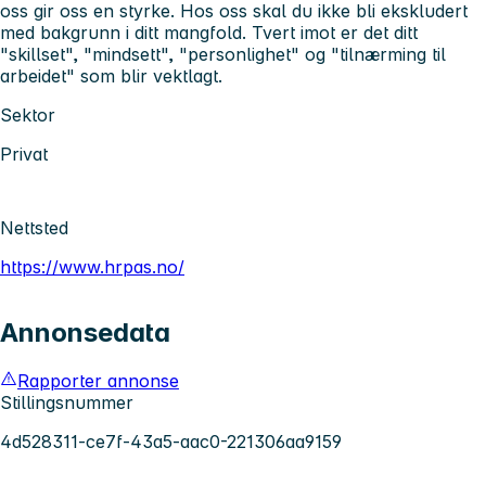
oss gir oss en styrke. Hos oss skal du ikke bli ekskludert
med bakgrunn i ditt mangfold. Tvert imot er det ditt
"skillset", "mindsett", "personlighet" og "tilnærming til
arbeidet" som blir vektlagt.
Sektor
Privat
Nettsted
https://www.hrpas.no/
Annonsedata
Rapporter annonse
Stillingsnummer
4d528311-ce7f-43a5-aac0-221306aa9159