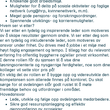
Knakende godt arbeidsmiljø.
Muligheter for å delta på sosiale aktiviteter og faglige
nettverk (ung@hrp, kvinnenettverk, m.m).
Meget gode pensjons- og forsikringsordninger.
Spennende utviklings- og karrieremuligheter.
Hvem ser vi etter?
Vi ser etter en tydelig og inspirerende leder som motiveres
av å skape resultater gjennom andre. Vi ser etter deg som
er en tydelig og inkluderende leder, som motiveres av
ansvar under frihet. Du drives med å jobbe i et miljø med
høyt faglig engasjement og tempo. I tillegg har du relevant
erfaring fra offentlig byggherre og/eller privat virksomhet.
I denne rollen får du sjansen til å vise dine
løsningsorienterte og nysgjerrige ferdigheter, noe som dine
kolleger vil sette stor pris på!
En viktig del av rollen er å bygge opp og videreutvikle den
kompetansen som allerede finnes på kontoret. Du skal
sørge for at avdelingen står godt rustet til å møte
fremtidige behov og utfordringer i området.
Hovedansvar
Lede, utvikle og følge opp avdelingens medarbeidere.
Sikre god ressursplanlegging og effektiv
gjennomføring av prosjekter.