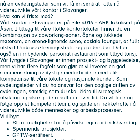
nå en avdelingsleder som vil få en sentral rolle i å
videreutvikle vårt kontor i Stavanger.
Hva kan vi friste med?
Vårt kontor i Stavanger er på Site 4016 - ARK lokalisert på
Åsen. I tillegg til våre flotte kontorlokaler finner du en
kombinasjon av coworking-soner, åpne og lukkede
møterom, en arena-lignende sone, sosiale lounger, et fullt
utstyrt Umbraco-treningsstudio og garderober. Det er
også en innbydende personal restaurant som tilbyd lunsj.
Vår tyngde i Stavanger er innen prosjekt- og byggeledelse,
men vi har flere fagfelt som gjør at vi leverer en god
sammensetning av dyktige medarbeidere med ulik
kompetanse til våre lokale og nasjonale kunder. Som
avdelingsleder vil du ha ansvar for den daglige driften av
avdelingen, samtidig som du skal bidra til strategisk
utvikling og sikre gode resultater over tid. Du vil lede og
følge opp et kompetent team, og spille en nøkkelrolle i å
videreutvikle både mennesker og arbeidsprosesser.
Vi tilbyr:
Store muligheter for å påvirke egen arbeidshverdag.
Spennende prosjekter.
GPTW-sertifisert.