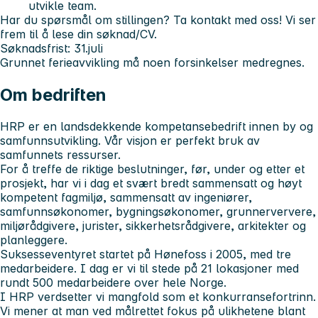
utvikle team.
Har du spørsmål om stillingen? Ta kontakt med oss! Vi ser
frem til å lese din søknad/CV.
Søknadsfrist: 31.juli
Grunnet ferieavvikling må noen forsinkelser medregnes.
Om bedriften
HRP er en landsdekkende kompetansebedrift innen by og
samfunnsutvikling. Vår visjon er perfekt bruk av
samfunnets ressurser.
For å treffe de riktige beslutninger, før, under og etter et
prosjekt, har vi i dag et svært bredt sammensatt og høyt
kompetent fagmiljø, sammensatt av ingeniører,
samfunnsøkonomer, bygningsøkonomer, grunnerververe,
miljørådgivere, jurister, sikkerhetsrådgivere, arkitekter og
planleggere.
Suksesseventyret startet på Hønefoss i 2005, med tre
medarbeidere. I dag er vi til stede på 21 lokasjoner med
rundt 500 medarbeidere over hele Norge.
I HRP verdsetter vi mangfold som et konkurransefortrinn.
Vi mener at man ved målrettet fokus på ulikhetene blant