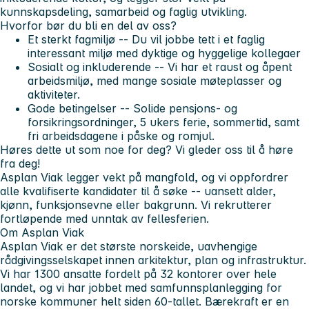
kunnskapsdeling, samarbeid og faglig utvikling.
Hvorfor bør du bli en del av oss?
Et sterkt fagmiljø -- Du vil jobbe tett i et faglig
interessant miljø med dyktige og hyggelige kollegaer
Sosialt og inkluderende -- Vi har et raust og åpent
arbeidsmiljø, med mange sosiale møteplasser og
aktiviteter.
Gode betingelser -- Solide pensjons- og
forsikringsordninger, 5 ukers ferie, sommertid, samt
fri arbeidsdagene i påske og romjul.
Høres dette ut som noe for deg? Vi gleder oss til å høre
fra deg!
Asplan Viak legger vekt på mangfold, og vi oppfordrer
alle kvalifiserte kandidater til å søke -- uansett alder,
kjønn, funksjonsevne eller bakgrunn. Vi rekrutterer
fortløpende med unntak av fellesferien.
Om Asplan Viak
Asplan Viak er det største norskeide, uavhengige
rådgivingsselskapet innen arkitektur, plan og infrastruktur.
Vi har 1300 ansatte fordelt på 32 kontorer over hele
landet, og vi har jobbet med samfunnsplanlegging for
norske kommuner helt siden 60‑tallet. Bærekraft er en