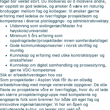
faget blir vektet stort. Du motiveres av å motivere andre,
er opptatt av god ledelse, og ønsker å være en naturlig
brobygger mellom fag og kollegaer. Vi ønsker gjerne
erfaring med ledelse av tverrfaglige prosjektteam og
kompetanse i diverse planleggings- og administrativvektøy.
Utdanning som sivilingeniør/Master fra
høyskole/universitet
Minimum 5 års erfaring som
oppdragsleder/prosjektleder innen samferdselsfaget
Gode kommunikasjonsevner i norsk skriftlig og
muntlig
Kunnskap og erfaring med ulike kontraktstyper og
anskaffelser
Kunnskap om digital samhandling og prosesstyring,
gjerne VDC-kompetanse
Slik er arbeidshverdagen hos oss
Som prosjektleder i Asplan Viak får du en allsidig
arbeidshverdag med mange varierende oppgaver. De alle
fleste av prosjektene våre er tverrfaglige, hvor du vil lede
en større prosjekteringsgruppe med kompetente og
engasjerte folk som brenner for både sitt eget fag og
innovative ingeniørløsninger. Vi har en åpen og
inkluderende kultur, og legger stor vekt på