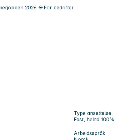
erjobben
2026
☀️
For bedrifter
Type ansettelse
Fast, heltid 100%
Arbeidsspråk
Norsk