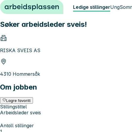
Hopp til innhold
Ledige stillinger
Ung
Somm
Søker arbeidsleder sveis!
RISKA SVEIS AS
4310 Hommersåk
Om jobben
Lagre favoritt
Stillingstittel
Arbeidsleder sveis
Antall stillinger
1