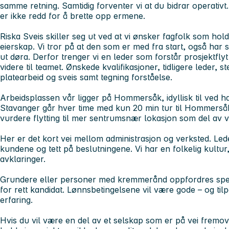
samme retning. Samtidig forventer vi at du bidrar operativ
er ikke redd for å brette opp ermene.
Riska Sveis skiller seg ut ved at vi ønsker fagfolk som hold
eierskap. Vi tror på at den som er med fra start, også har 
ut døra. Derfor trenger vi en leder som forstår prosjektflyt
videre til teamet. Ønskede kvalifikasjoner, tidligere leder, 
platearbeid og sveis samt tegning forståelse.
Arbeidsplassen vår ligger på Hommersåk, idyllisk til ved h
Stavanger går hver time med kun 20 min tur til Hommersåk. S
vurdere flytting til mer sentrumsnær lokasjon som del av v
Her er det kort vei mellom administrasjon og verksted. Ledel
kundene og tett på beslutningene. Vi har en folkelig kultur,
avklaringer.
Grundere eller personer med kremmerånd oppfordres spesie
for rett kandidat. Lønnsbetingelsene vil være gode – og ti
erfaring.
Hvis du vil være en del av et selskap som er på vei fremove