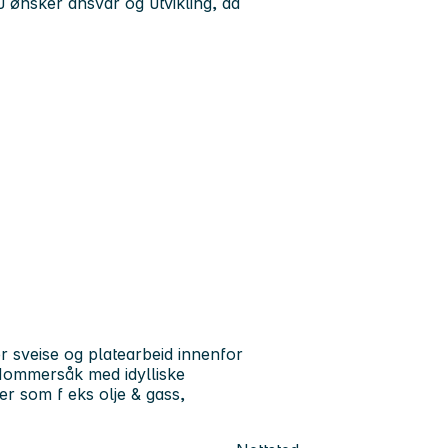
du ønsker ansvar og utvikling, da
rer sveise og platearbeid innenfor
 Hommersåk med idylliske
er som f eks olje & gass,