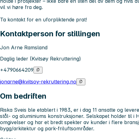
holde i prosjekter – ikke bare en liten del av dem og hvis 
vil vi høre fra deg.
Ta kontakt for en uforpliktende prat!
Kontaktperson for stillingen
Jon Arne Ramsland
Daglig leder (Kvitsøy Rekruttering)
+4790664209
jonarne@kvitsoy-rekruttering.no
Om bedriften
Riska Sveis ble etablert i 1983, er i dag 11 ansatte og leve
stål- og aluminiums konstruksjoner. Selskapet holder til i
omgivelser og har et bredt spekter av kunder i flere bransj
bygg/arkitektur og park-friluftsområder.