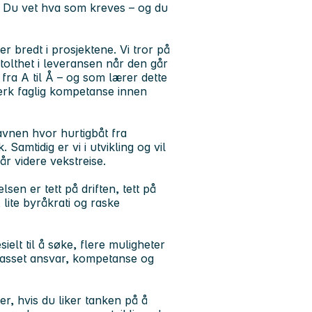
t. Du vet hva som kreves – og du
er bredt i prosjektene. Vi tror på
stolthet i leveransen når den går
 fra A til Å – og som lærer dette
sterk faglig kompetanse innen
avnen hvor hurtigbåt fra
amtidig er vi i utvikling og vil
år videre vekstreise.
sen er tett på driften, tett på
 lite byråkrati og raske
lt til å søke, flere muligheter
lpasset ansvar, kompetanse og
r, hvis du liker tanken på å