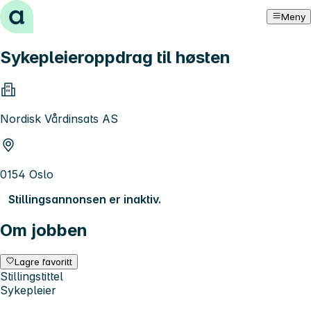
Hopp til innhold
Meny
Sykepleieroppdrag til høsten
Nordisk Vårdinsats AS
0154 Oslo
Stillingsannonsen er inaktiv.
Om jobben
Lagre favoritt
Stillingstittel
Sykepleier