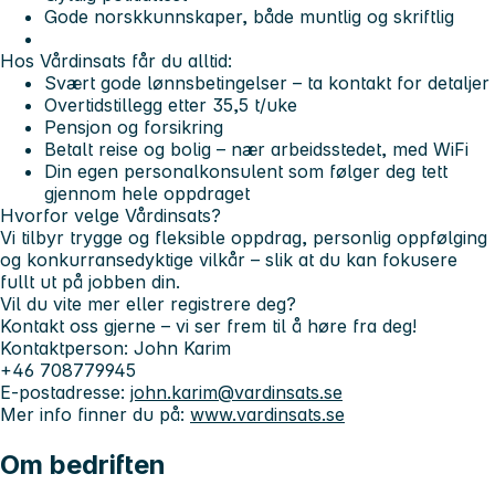
Gode norskkunnskaper, både muntlig og skriftlig
Hos Vårdinsats får du alltid:
Svært gode lønnsbetingelser
– ta kontakt for detaljer
Overtidstillegg
etter 35,5 t/uke
Pensjon og forsikring
Betalt reise og bolig
– nær arbeidsstedet, med WiFi
Din egen personalkonsulent
som følger deg tett
gjennom hele oppdraget
Hvorfor velge Vårdinsats?
Vi tilbyr trygge og fleksible oppdrag, personlig oppfølging
og konkurransedyktige vilkår – slik at du kan fokusere
fullt ut på jobben din.
Vil du vite mer eller registrere deg?
Kontakt oss gjerne – vi ser frem til å høre fra deg!
Kontaktperson:
John Karim
+46 708779945
E-postadresse:
john.karim@vardinsats.se
Mer info finner du på:
www.vardinsats.se
Om bedriften