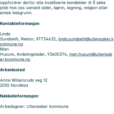
oppfordrer derfor alle kvalifiserte kandidater til å søke
jobb hos oss uansett alder, kjønn, legning, religion eller
etnisk bakgrunn.
Kontaktinformasjon
Linda
Sundseth, Rektor, 97734632,
linda.sundseth@ullensaker.k
ommune.no
Mari
Husum, Avdelingsleder, 93605374,
mari.husum@ullensak
er.kommune.no
Arbeidssted
Anna Willersruds veg 12
2055 Nordkisa
Nøkkelinformasjon:
Arbeidsgiver: Ullensaker kommune