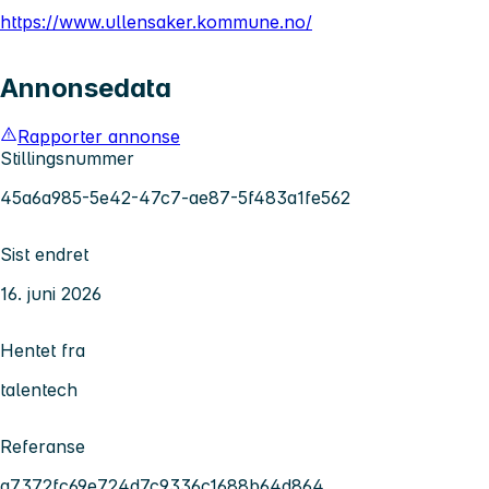
https://www.ullensaker.kommune.no/
Annonsedata
Rapporter annonse
Stillingsnummer
45a6a985-5e42-47c7-ae87-5f483a1fe562
Sist endret
16. juni 2026
Hentet fra
talentech
Referanse
a7372fc69e724d7c9336c1688b64d864