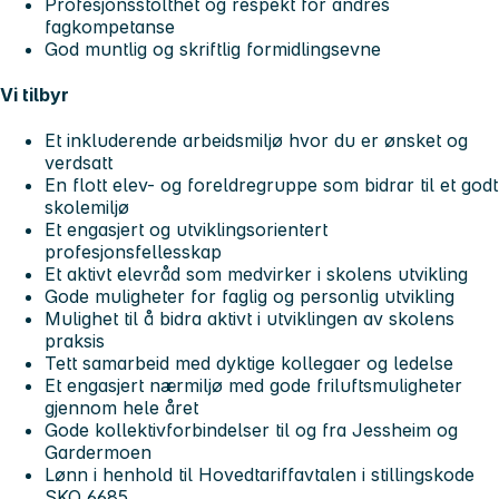
Profesjonsstolthet og respekt for andres
fagkompetanse
God muntlig og skriftlig formidlingsevne
Vi tilbyr
Et inkluderende arbeidsmiljø hvor du er ønsket og
verdsatt
En flott elev- og foreldregruppe som bidrar til et godt
skolemiljø
Et engasjert og utviklingsorientert
profesjonsfellesskap
Et aktivt elevråd som medvirker i skolens utvikling
Gode muligheter for faglig og personlig utvikling
Mulighet til å bidra aktivt i utviklingen av skolens
praksis
Tett samarbeid med dyktige kollegaer og ledelse
Et engasjert nærmiljø med gode friluftsmuligheter
gjennom hele året
Gode kollektivforbindelser til og fra Jessheim og
Gardermoen
Lønn i henhold til Hovedtariffavtalen i stillingskode
SKO 6685