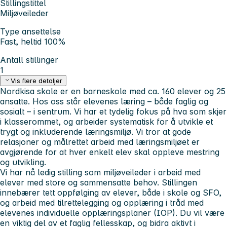
Stillingstittel
Miljøveileder
Type ansettelse
Fast, heltid 100%
Antall stillinger
1
Vis flere detaljer
Nordkisa skole er en barneskole med ca. 160 elever og 25
ansatte. Hos oss står elevenes læring – både faglig og
sosialt – i sentrum. Vi har et tydelig fokus på hva som skjer
i klasserommet, og arbeider systematisk for å utvikle et
trygt og inkluderende læringsmiljø. Vi tror at gode
relasjoner og målrettet arbeid med læringsmiljøet er
avgjørende for at hver enkelt elev skal oppleve mestring
og utvikling.
Vi har nå ledig stilling som miljøveileder i arbeid med
elever med store og sammensatte behov. Stillingen
innebærer tett oppfølging av elever, både i skole og SFO,
og arbeid med tilrettelegging og opplæring i tråd med
elevenes individuelle opplæringsplaner (IOP). Du vil være
en viktig del av et faglig fellesskap, og bidra aktivt i