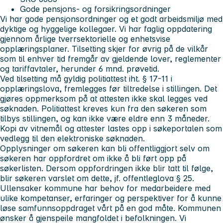
Gode pensjons- og forsikringsordninger
Vi har gode pensjonsordninger og et godt arbeidsmiljø med
dyktige og hyggelige kollegaer. Vi har faglig oppdatering
gjennom årlige tverrsektorielle og enhetsvise
opplæringsplaner. Tilsetting skjer for øvrig på de vilkår
som til enhver tid fremgår av gjeldende lover, reglementer
og tariffavtaler, herunder 6 mnd. prøvetid.
Ved tilsetting må gyldig politiattest iht. § 17-11 i
opplæringslova, fremlegges før tiltredelse i stillingen. Det
gjøres oppmerksom på at attesten ikke skal legges ved
søknaden. Politiattest kreves kun fra den søkeren som
tilbys stillingen, og kan ikke være eldre enn 3 måneder.
Kopi av vitnemål og attester lastes opp i søkeportalen som
vedlegg til den elektroniske søknaden.
Opplysninger om søkeren kan bli offentliggjort selv om
søkeren har oppfordret om ikke å bli ført opp på
søkerlisten. Dersom oppfordringen ikke blir tatt til følge,
blir søkeren varslet om dette, jf. offentleglova § 25.
Ullensaker kommune har behov for medarbeidere med
ulike kompetanser, erfaringer og perspektiver for å kunne
løse samfunnsoppdraget vårt på en god måte. Kommunen
ønsker å gjenspeile mangfoldet i befolkningen. Vi