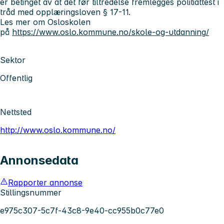
er betinget av at det før tiltredelse fremlegges politiattest i
tråd med opplæringsloven § 17-11.
Les mer om Osloskolen
på
https://www.oslo.kommune.no/skole-og-utdanning/
Sektor
Offentlig
Nettsted
http://www.oslo.kommune.no/
Annonsedata
Rapporter annonse
Stillingsnummer
e975c307-5c7f-43c8-9e40-cc955b0c77e0