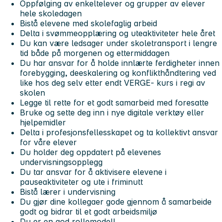
Oppfølging av enkeltelever og grupper av elever
hele skoledagen
Bistå elevene med skolefaglig arbeid
Delta i svømmeopplæring og uteaktiviteter hele året
Du kan være ledsager under skoletransport i lengre
tid både på morgenen og ettermiddagen
Du har ansvar for å holde innlærte ferdigheter innen
forebygging, deeskalering og konflikthåndtering ved
like hos deg selv etter endt VERGE- kurs i regi av
skolen
Legge til rette for et godt samarbeid med foresatte
Bruke og sette deg inn i nye digitale verktøy eller
hjelpemidler
Delta i profesjonsfellesskapet og ta kollektivt ansvar
for våre elever
Du holder deg oppdatert på elevenes
undervisningsopplegg
Du tar ansvar for å aktivisere elevene i
pauseaktiviteter og ute i friminutt
Bistå lærer i undervisning
Du gjør dine kollegaer gode gjennom å samarbeide
godt og bidrar til et godt arbeidsmiljø
Du er en god rollemodell