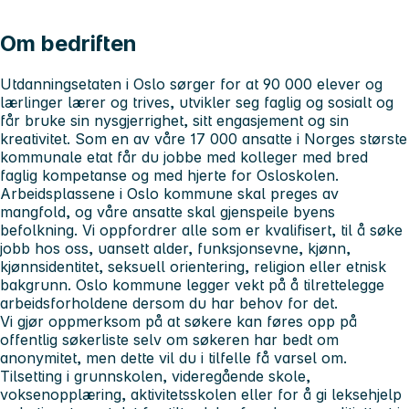
Om bedriften
Utdanningsetaten i Oslo sørger for at 90 000 elever og
lærlinger lærer og trives, utvikler seg faglig og sosialt og
får bruke sin nysgjerrighet, sitt engasjement og sin
kreativitet. Som en av våre 17 000 ansatte i Norges største
kommunale etat får du jobbe med kolleger med bred
faglig kompetanse og med hjerte for Osloskolen.
Arbeidsplassene i Oslo kommune skal preges av
mangfold, og våre ansatte skal gjenspeile byens
befolkning. Vi oppfordrer alle som er kvalifisert, til å søke
jobb hos oss, uansett alder, funksjonsevne, kjønn,
kjønnsidentitet, seksuell orientering, religion eller etnisk
bakgrunn. Oslo kommune legger vekt på å tilrettelegge
arbeidsforholdene dersom du har behov for det.
Vi gjør oppmerksom på at søkere kan føres opp på
offentlig søkerliste selv om søkeren har bedt om
anonymitet, men dette vil du i tilfelle få varsel om.
Tilsetting i grunnskolen, videregående skole,
voksenopplæring, aktivitetsskolen eller for å gi leksehjelp