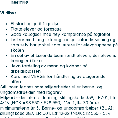
nærmiljø
Vi tilbyr
Et stort og godt fagmiljø
Flotte elever og foresatte
Gode kollegaer med høy kompetanse på fagfeltet
Ledere med lang erfaring fra spesialundervisning og
som selv har jobbet som lærere for elevgruppene på
skolen
En del av et lærende team rundt eleven, der elevens
læring er i fokus
Jevn fordeling av menn og kvinner på
arbeidsplassen
Kurs med VERGE for håndtering av utagerende
atferd
Stillingen lønnes som miljøarbeider eller barne- og
ungdomsarbeider med fagbrev
Miljøarbeider uten utdanning: stillingskode 339, LR701, Ltr
4-16 (NOK 483 550 - 528 550). Ved fylte 30 år er
minimumslønn ltr 5. Barne- og ungdomsarbeider (BUA);
stillingskode 287, LR1001, Ltr 12-22 (NOK 512 550 - 554