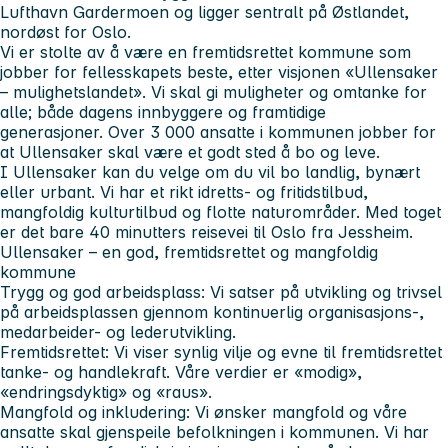
Lufthavn Gardermoen og ligger sentralt på Østlandet,
nordøst for Oslo.
Vi er stolte av å være en fremtidsrettet kommune som
jobber for fellesskapets beste, etter visjonen «Ullensaker
– mulighetslandet». Vi skal gi muligheter og omtanke for
alle; både dagens innbyggere og framtidige
generasjoner. Over 3 000 ansatte i kommunen jobber for
at Ullensaker skal være et godt sted å bo og leve.
I Ullensaker kan du velge om du vil bo landlig, bynært
eller urbant. Vi har et rikt idretts- og fritidstilbud,
mangfoldig kulturtilbud og flotte naturområder. Med toget
er det bare 40 minutters reisevei til Oslo fra Jessheim.
Ullensaker – en god, fremtidsrettet og mangfoldig
kommune
Trygg og god arbeidsplass:
Vi satser på utvikling og trivsel
på arbeidsplassen gjennom kontinuerlig organisasjons-,
medarbeider- og lederutvikling.
Fremtidsrettet:
Vi viser synlig vilje og evne til fremtidsrettet
tanke- og handlekraft. Våre verdier er «modig»,
«endringsdyktig» og «raus».
Mangfold og inkludering:
Vi ønsker mangfold og våre
ansatte skal gjenspeile befolkningen i kommunen. Vi har