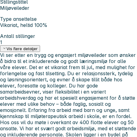
Stillingstittel
Miljøveileder
Type ansettelse
Vikariat, heltid 100%
Antall stillinger
1
Vis flere detaljer
Vi ser etter en trygg og engasjert miljøveileder som ønsker
å bidra til et inkluderende og godt læringsmiljø for alle
våre elever. Det er et vikariat frem til jul, med mulighet for
forlengelse og fast tilsetting. Du er relasjonssterk, tydelig
og løsningsorientert, og evner å skape tillit både hos
elever, foresatte og kolleger. Du har gode
samarbeidsevner, viser fleksibilitet i en variert
arbeidshverdag og har et spesielt engasjement for å støtte
elever med ulike behov – både faglig, sosialt og
emosjonelt. Erfaring fra arbeid med barn og unge, samt
kjennskap til miljøterapeutisk arbeid i skole, er en fordel.
Hos oss vil du møte i overkant av 400 flotte elever og 50
ansatte. Vi har et svært godt arbeidsmiljø, med et støttende
og inkluderende personale. Skolen ligger i en bydel på