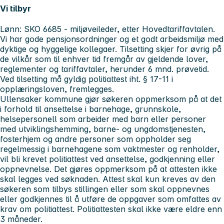
Vi tilbyr
Lønn: SKO 6685 - miljøveileder, etter Hovedtariffavtalen.
Vi har gode pensjonsordninger og et godt arbeidsmiljø med
dyktige og hyggelige kollegaer. Tilsetting skjer for øvrig på
de vilkår som til enhver tid fremgår av gjeldende lover,
reglementer og tariffavtaler, herunder 6 mnd. prøvetid.
Ved tilsetting må gyldig politiattest iht. § 17-11 i
opplæringsloven, fremlegges.
Ullensaker kommune gjør søkeren oppmerksom på at det
i forhold til ansettelse i barnehage, grunnskole,
helsepersonell som arbeider med barn eller personer
med utviklingshemming, barne- og ungdomstjenesten,
fosterhjem og andre personer som oppholder seg
regelmessig i barnehagene som vaktmester og renholder,
vil bli krevet politiattest ved ansettelse, godkjenning eller
oppnevnelse. Det gjøres oppmerksom på at attesten ikke
skal legges ved søknaden. Attest skal kun kreves av den
søkeren som tilbys stillingen eller som skal oppnevnes
eller godkjennes til å utføre de oppgaver som omfattes av
krav om politiattest. Politiattesten skal ikke være eldre enn
3 måneder.