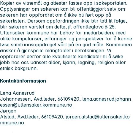
Kopier av vitnemål og attester lastes opp i søkeportalen.
Opplysninger om søkeren kan bli offentliggjort selv om
søkeren har oppfordret om å ikke bli ført opp på
søkerlisten. Dersom oppfordringen ikke blir tatt til følge,
blir søkeren varslet om dette, jf. offentleglova § 25.
Ullensaker kommune har behov for medarbeidere med
ulike kompetanser, erfaringer og perspektiver for å kunne
løse samfunnsoppdraget vårt på en god måte. Kommunen
ønsker å gjenspeile mangfoldet i befolkningen. Vi
oppfordrer derfor alle kvalifiserte kandidater til å søke
jobb hos oss uansett alder, kjønn, legning, religion eller
etnisk bakgrunn.
Kontaktinformasjon
Lena Aanesrud
Johannessen, Avd.leder, 66109420,
lena.aanesrud.johann
essen@ullensaker.kommune.no
Jørgen
Alstad, Avd.leder, 66109420,
jorgen.alstad@ullensaker.ko
mmune.no