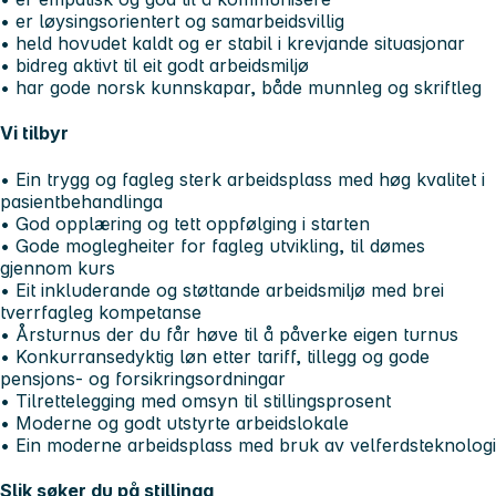
• er løysingsorientert og samarbeidsvillig
• held hovudet kaldt og er stabil i krevjande situasjonar
• bidreg aktivt til eit godt arbeidsmiljø
• har gode norsk kunnskapar, både munnleg og skriftleg
Vi tilbyr
• Ein trygg og fagleg sterk arbeidsplass med høg kvalitet i
pasientbehandlinga
• God opplæring og tett oppfølging i starten
• Gode moglegheiter for fagleg utvikling, til dømes
gjennom kurs
• Eit inkluderande og støttande arbeidsmiljø med brei
tverrfagleg kompetanse
• Årsturnus der du får høve til å påverke eigen turnus
• Konkurransedyktig løn etter tariff, tillegg og gode
pensjons- og forsikringsordningar
• Tilrettelegging med omsyn til stillingsprosent
• Moderne og godt utstyrte arbeidslokale
• Ein moderne arbeidsplass med bruk av velferdsteknologi
Slik søker du på stillinga