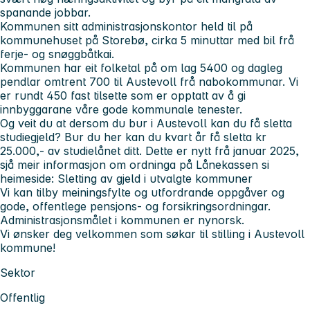
spanande jobbar.
Kommunen sitt administrasjonskontor held til på
kommunehuset på Storebø, cirka 5 minuttar med bil frå
ferje- og snøggbåtkai.
Kommunen har eit folketal på om lag 5400 og dagleg
pendlar omtrent 700 til Austevoll frå nabokommunar. Vi
er rundt 450 fast tilsette som er opptatt av å gi
innbyggarane våre gode kommunale tenester.
Og veit du at dersom du bur i Austevoll kan du få sletta
studiegjeld? Bur du her kan du kvart år få sletta kr
25.000,- av studielånet ditt. Dette er nytt frå januar 2025,
sjå meir informasjon om ordninga på Lånekassen si
heimeside: Sletting av gjeld i utvalgte kommuner
Vi kan tilby meiningsfylte og utfordrande oppgåver og
gode, offentlege pensjons- og forsikringsordningar.
Administrasjonsmålet i kommunen er nynorsk.
Vi ønsker deg velkommen som søkar til stilling i Austevoll
kommune!
Sektor
Offentlig