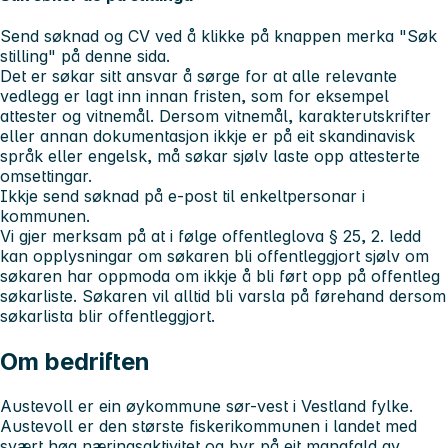
Send søknad og CV ved å klikke på knappen merka "Søk
stilling" på denne sida.
Det er søkar sitt ansvar å sørge for at alle relevante
vedlegg er lagt inn innan fristen, som for eksempel
attester og vitnemål. Dersom vitnemål, karakterutskrifter
eller annan dokumentasjon ikkje er på eit skandinavisk
språk eller engelsk, må søkar sjølv laste opp attesterte
omsettingar.
Ikkje send søknad på e-post til enkeltpersonar i
kommunen.
Vi gjer merksam på at i følge offentleglova § 25, 2. ledd
kan opplysningar om søkaren bli offentleggjort sjølv om
søkaren har oppmoda om ikkje å bli ført opp på offentleg
søkarliste. Søkaren vil alltid bli varsla på førehand dersom
søkarlista blir offentleggjort.
Om bedriften
Austevoll er ein øykommune sør-vest i Vestland fylke.
Austevoll er den største fiskerikommunen i landet med
svært høg næringsaktivitet og byr på eit mangfald av