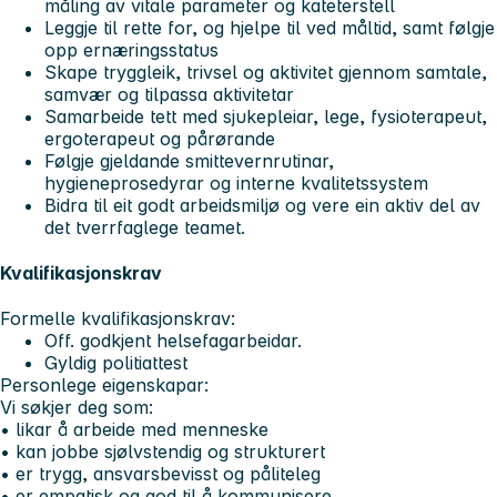
måling av vitale parameter og kateterstell
Leggje til rette for, og hjelpe til ved måltid, samt følgje
opp ernæringsstatus
Skape tryggleik, trivsel og aktivitet gjennom samtale,
samvær og tilpassa aktivitetar
Samarbeide tett med sjukepleiar, lege, fysioterapeut,
ergoterapeut og pårørande
Følgje gjeldande smittevernrutinar,
hygieneprosedyrar og interne kvalitetssystem
Bidra til eit godt arbeidsmiljø og vere ein aktiv del av
det tverrfaglege teamet.
Kvalifikasjonskrav
Formelle kvalifikasjonskrav:
Off. godkjent helsefagarbeidar.
Gyldig politiattest
Personlege eigenskapar:
Vi søkjer deg som:
• likar å arbeide med menneske
• kan jobbe sjølvstendig og strukturert
• er trygg, ansvarsbevisst og påliteleg
• er empatisk og god til å kommunisere