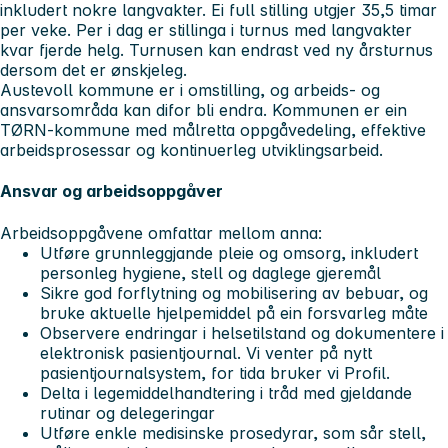
inkludert nokre langvakter. Ei full stilling utgjer 35,5 timar
per veke. Per i dag er stillinga i turnus med langvakter
kvar fjerde helg. Turnusen kan endrast ved ny årsturnus
dersom det er ønskjeleg.
Austevoll kommune er i omstilling, og arbeids- og
ansvarsområda kan difor bli endra. Kommunen er ein
TØRN-kommune med målretta oppgåvedeling, effektive
arbeidsprosessar og kontinuerleg utviklingsarbeid.
Ansvar og arbeidsoppgåver
Arbeidsoppgåvene omfattar mellom anna:
Utføre grunnleggjande pleie og omsorg, inkludert
personleg hygiene, stell og daglege gjeremål
Sikre god forflytning og mobilisering av bebuar, og
bruke aktuelle hjelpemiddel på ein forsvarleg måte
Observere endringar i helsetilstand og dokumentere i
elektronisk pasientjournal. Vi venter på nytt
pasientjournalsystem, for tida bruker vi Profil.
Delta i legemiddelhandtering i tråd med gjeldande
rutinar og delegeringar
Utføre enkle medisinske prosedyrar, som sår stell,