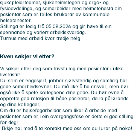
sjukepleiarteamet, sjukeheimslegen og ergo- og
fysioavdelinga, og samarbeider med heimetenesta om
pasientar som er felles brukarar av kommunale
helsetenester.
Stillinga er ledig frå 05.08.2026 og gir høve til ein
spennande og variert arbeidskvardag.
Turnus med arbeid kvar tredje helg
Kven søkjer vi etter?
Vi søkjer etter deg som trivst i lag med pasientar i ulike
livsfasar!
Du som er engasjert, jobbar sjølvstendig og samtidig har
gode samarbeidsevner. Du må like å ha ansvar, men bør
også like å spele kollegaene dine gode. Du bør evne å
opprette god relasjon til både pasientar, deira pårørande
og dine kollegaer.
Om du er helsefagarbeidar som likar å arbeide med
pasienter som er i ein overgangsfase er dette ei god stilling
for deg!
Ikkje nøl med å ta kontakt med oss om du lurar på noko!