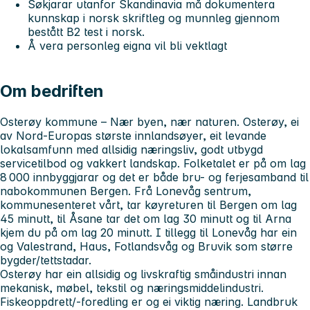
Søkjarar utanfor Skandinavia må dokumentera
kunnskap i norsk skriftleg og munnleg gjennom
bestått B2 test i norsk.
Å vera personleg eigna vil bli vektlagt
Om bedriften
Osterøy kommune – Nær byen, nær naturen. Osterøy, ei
av Nord-Europas største innlandsøyer, eit levande
lokalsamfunn med allsidig næringsliv, godt utbygd
servicetilbod og vakkert landskap. Folketalet er på om lag
8 000 innbyggjarar og det er både bru- og ferjesamband til
nabokommunen Bergen. Frå Lonevåg sentrum,
kommunesenteret vårt, tar køyreturen til Bergen om lag
45 minutt, til Åsane tar det om lag 30 minutt og til Arna
kjem du på om lag 20 minutt. I tillegg til Lonevåg har ein
og Valestrand, Haus, Fotlandsvåg og Bruvik som større
bygder/tettstadar.
Osterøy har ein allsidig og livskraftig småindustri innan
mekanisk, møbel, tekstil og næringsmiddelindustri.
Fiskeoppdrett/-foredling er og ei viktig næring. Landbruk