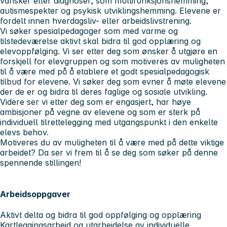
vansker eller diagnoser, som multifunksjonshemming,
autismespekter og psykisk utviklingshemming. Elevene er
fordelt innen hverdagsliv- eller arbeidslivstrening.
Vi søker spesialpedagoger som med varme og
tilstedeværelse aktivt skal bidra til god opplæring og
elevoppfølging. Vi ser etter deg som ønsker å utgjøre en
forskjell for elevgruppen og som motiveres av muligheten
til å være med på å etablere et godt spesialpedagogisk
tilbud for elevene. Vi søker deg som evner å møte elevene
der de er og bidra til deres faglige og sosiale utvikling.
Videre ser vi etter deg som er engasjert, har høye
ambisjoner på vegne av elevene og som er sterk på
individuell tilrettelegging med utgangspunkt i den enkelte
elevs behov.
Motiveres du av muligheten til å være med på dette viktige
arbeidet? Da ser vi frem til å se deg som søker på denne
spennende stillingen!
Arbeidsoppgaver
Aktivt delta og bidra til god oppfølging og opplæring
Kartleggingsarbeid og utarbeidelse av individuelle