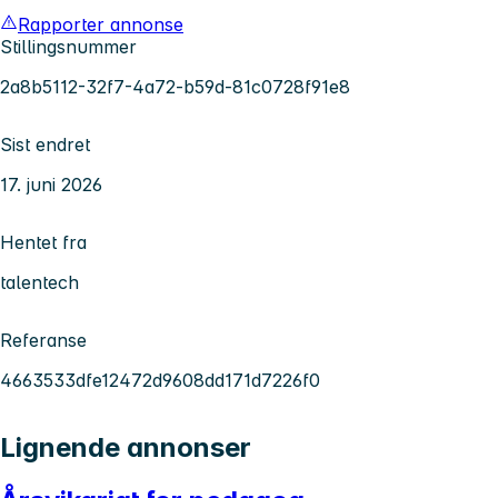
Rapporter annonse
Stillingsnummer
2a8b5112-32f7-4a72-b59d-81c0728f91e8
Sist endret
17. juni 2026
Hentet fra
talentech
Referanse
4663533dfe12472d9608dd171d7226f0
Lignende annonser