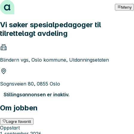
Hopp til innhold
Meny
Vi søker spesialpedagoger til
tilrettelagt avdeling
Blindern vgs, Oslo kommune, Utdanningsetaten
Sognsveien 80, 0855 Oslo
Stillingsannonsen er inaktiv.
Om jobben
Lagre favoritt
Oppstart
1. september 2026