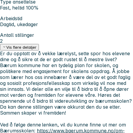
Type ansettelse
Fast, heltid 100%
Arbeidstid
Dagtid, ukedager
Antall stillinger
2
Vis flere detaljer
Er du opptatt av å vekke lærelyst, sette spor hos elevene
dine og å sikre at de er godt rustet til å mestre livet?
Bærum kommune har en tydelig plan for skolen, og
politikere med engasjement for skolens oppdrag. Å jobbe
som lærer hos oss innebærer å være del av et godt faglig
og sosialt profesjonsfellesskap som virkelig vil noe med
sin innsats. Vi deler alle en vilje til å bidra til å åpne dører
mot verden og fremtiden for elevene våre. Høres det
spennende ut å bidra til videreutvikling av bærumsskolen?
Da kan denne stillingen være akkurat den du se etter.
Sammen skaper vi fremtiden!
Ved å følge denne lenken, vil du kunne finne ut mer om
Bærumsskolen:
https://www.baerum.kommune.no/om-