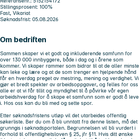
Referansenr.: 5152154172
Stillingsprosent: 100%
Fast, Vikariat
Søknadsfrist: 05.08.2026
Om bedriften
Sammen skaper vi et godt og inkluderende samfunn for
over 130 000 innbyggere, både i dag og i årene som
kommer. Vi skaper rammer som bidrar til at de aller minste
kan leke og lære og at de som trenger en hjelpende hånd
får en hverdag preget av mestring, mening og verdighet. Vi
gjør et bredt spekter av arbeidsoppgaver, og felles for oss
alle er at vi får tillit og myndighet til å påvirke vår egen
arbeidshverdag for å skape et samfunn som er godt å leve
i.
Hos oss kan du bli med og sette spor.
Etter søknadsfristens utløp vil det utarbeides offentlig
søkerliste. Ber du om å bli unntatt fra denne listen, må det
grunngis i søknadsportalen. Begrunnelsen vil bli vurdert i
forhold til offentlighetsloven § 25, jfr §11. Hvis ditt ønske