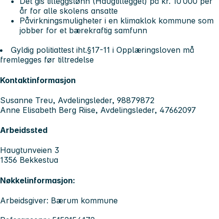
Det gis tilleggslønn (Haugtillegget) på kr. 10 000 per
år for alle skolens ansatte
Påvirkningsmuligheter i en klimaklok kommune som
jobber for et bærekraftig samfunn
Gyldig politiattest iht.§17-11 i Opplæringsloven må
fremlegges før tiltredelse
Kontaktinformasjon
Susanne Treu, Avdelingsleder, 98879872
Anne Elisabeth Berg Riise, Avdelingsleder, 47662097
Arbeidssted
Haugtunveien 3
1356 Bekkestua
Nøkkelinformasjon:
Arbeidsgiver: Bærum kommune