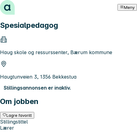
Hopp til innhold
Meny
Spesialpedagog
Haug skole og ressurssenter, Bærum kommune
Haugtunveien 3, 1356 Bekkestua
Stillingsannonsen er inaktiv.
Om jobben
Lagre favoritt
Stillingstittel
Lærer