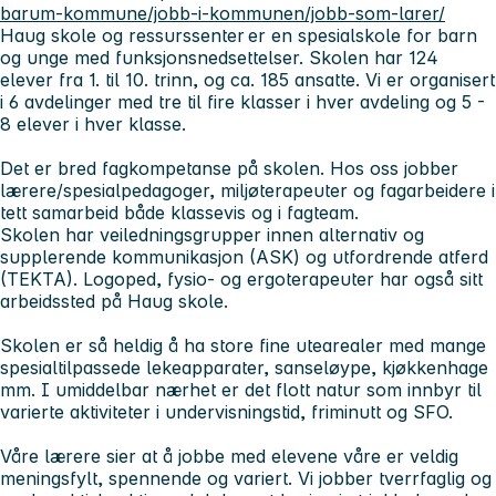
barum-kommune/jobb-i-kommunen/jobb-som-larer/
Haug skole og ressurssenter
er en spesialskole for barn
og unge med funksjonsnedsettelser. Skolen har 124
elever fra 1. til 10. trinn, og ca. 185 ansatte. Vi er organisert
i 6 avdelinger med tre til fire klasser i hver avdeling og 5 -
8 elever i hver klasse.
Det er bred fagkompetanse på skolen. Hos oss jobber
lærere/spesialpedagoger, miljøterapeuter og fagarbeidere i
tett samarbeid både klassevis og i fagteam.
Skolen har veiledningsgrupper innen alternativ og
supplerende kommunikasjon (ASK) og utfordrende atferd
(TEKTA). Logoped, fysio- og ergoterapeuter har også sitt
arbeidssted på Haug skole.
Skolen er så heldig å ha store fine utearealer med mange
spesialtilpassede lekeapparater, sanseløype, kjøkkenhage
mm. I umiddelbar nærhet er det flott natur som innbyr til
varierte aktiviteter i undervisningstid, friminutt og SFO.
Våre lærere sier at å jobbe med elevene våre er veldig
meningsfylt, spennende og variert. Vi jobber tverrfaglig og