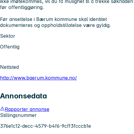
ikke imøtekommes, vil du få mulighet til å trekke søknaden
før offentliggjøring.
Før ansettelse i Bærum kommune skal identitet
dokumenteres og oppholdstillatelse være gyldig.
Sektor
Offentlig
Nettsted
http://www.baerum.kommune.no/
Annonsedata
Rapporter annonse
Stillingsnummer
376e1c12-decc-4579-b4f6-9cff3fcccb1e