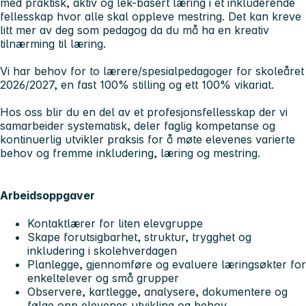
med praktisk, aktiv og lek-basert læring i et inkluderende
fellesskap hvor alle skal oppleve mestring. Det kan kreve
litt mer av deg som pedagog da du må ha en kreativ
tilnærming til læring.
Vi har behov for to lærere/spesialpedagoger for skoleåret
2026/2027, en fast 100% stilling og ett 100% vikariat.
Hos oss blir du en del av et profesjonsfellesskap der vi
samarbeider systematisk, deler faglig kompetanse og
kontinuerlig utvikler praksis for å møte elevenes varierte
behov og fremme inkludering, læring og mestring.
Arbeidsoppgaver
Kontaktlærer for liten elevgruppe
Skape forutsigbarhet, struktur, trygghet og
inkludering i skolehverdagen
Planlegge, gjennomføre og evaluere læringsøkter for
enkeltelever og små grupper
Observere, kartlegge, analysere, dokumentere og
følge opp elevenes utvikling og behov