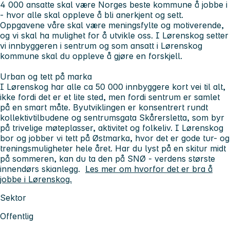
4 000 ansatte skal være Norges beste kommune å jobbe i
- hvor alle skal oppleve å bli anerkjent og sett.
Oppgavene våre skal være meningsfylte og motiverende,
og vi skal ha mulighet for å utvikle oss. I Lørenskog setter
vi innbyggeren i sentrum og som ansatt i Lørenskog
kommune skal du oppleve å gjøre en forskjell.
Urban og tett på marka
I Lørenskog har alle ca 50 000 innbyggere kort vei til alt,
ikke fordi det er et lite sted, men fordi sentrum er samlet
på en smart måte. Byutviklingen er konsentrert rundt
kollektivtilbudene og sentrumsgata Skårersletta, som byr
på trivelige møteplasser, aktivitet og folkeliv. I Lørenskog
bor og jobber vi tett på Østmarka, hvor det er gode tur- og
treningsmuligheter hele året. Har du lyst på en skitur midt
på sommeren, kan du ta den på SNØ - verdens største
innendørs skianlegg.
Les mer om hvorfor det er bra å
jobbe i Lørenskog.
Sektor
Offentlig