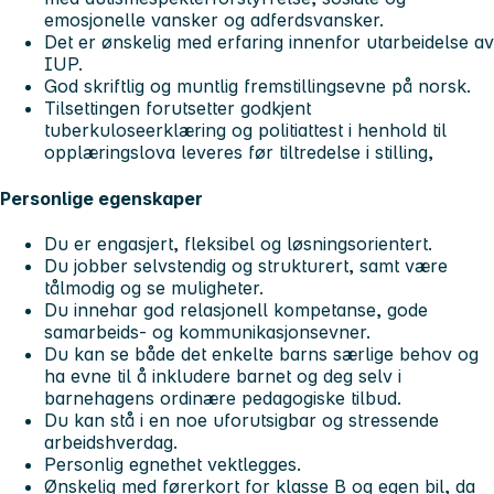
emosjonelle vansker og adferdsvansker.
Det er ønskelig med erfaring innenfor utarbeidelse av
IUP.
God skriftlig og muntlig fremstillingsevne på norsk.
Tilsettingen forutsetter godkjent
tuberkuloseerklæring og politiattest i henhold til
opplæringslova leveres før tiltredelse i stilling,
Personlige egenskaper
Du er engasjert, fleksibel og løsningsorientert.
Du jobber selvstendig og strukturert, samt være
tålmodig og se muligheter.
Du innehar god relasjonell kompetanse, gode
samarbeids- og kommunikasjonsevner.
Du kan se både det enkelte barns særlige behov og
ha evne til å inkludere barnet og deg selv i
barnehagens ordinære pedagogiske tilbud.
Du kan stå i en noe uforutsigbar og stressende
arbeidshverdag.
Personlig egnethet vektlegges.
Ønskelig med førerkort for klasse B og egen bil, da