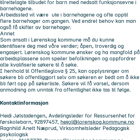
tilrettelagte tilbudet for barn med nedsatt funksjonsevne i
barnehagene.
Arbeidssted vil være ute i barnehagene og ofte opptil
flere barnehager om gangen. Ved endret behov kan man
også få skifter av barnehager.
Annet
Som ansatt i Lørenskog kommune må du kunne
identifisere deg med våre verdier; åpen, troverdig og
engasjert. Lørenskog kommune ønsker og ha mangfold på
arbeidsplassene som speiler befolkningen og oppfordrer
alle kvalifiserte søkere til å søke.
I henhold til Offentleglova § 25, kan opplysninger om
søkere bli offentliggjort selv om søkeren er bedt om å ikke
bli ført opp på søkerliste. Søkere vil få varsel, dersom
anmodning om unntak fra offentlighet ikke tas til følge.
Kontaktinformasjon
Heidi Jølstadengen, Avdelingsleder for Ressursenhet for
førskolebarn, 92897457,
heijol@lorenskog.kommune.no
Ragnhild Anett Næprud, Virksomhetsleder Pedagogisk
psykologisk