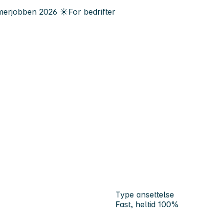
erjobben
2026
☀️
For bedrifter
Type ansettelse
Fast, heltid 100%