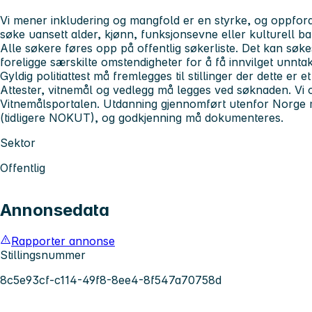
Vi mener inkludering og mangfold er en styrke, og oppfordre
søke uansett alder, kjønn, funksjonsevne eller kulturell b
Alle søkere føres opp på offentlig søkerliste. Det kan sø
foreligge særskilte omstendigheter for å få innvilget unnta
Gyldig politiattest må fremlegges til stillinger der dette er et
Attester, vitnemål og vedlegg må legges ved søknaden. Vi o
Vitnemålsportalen. Utdanning gjennomført utenfor Norge 
(tidligere NOKUT), og godkjenning må dokumenteres.
Sektor
Offentlig
Annonsedata
Rapporter annonse
Stillingsnummer
8c5e93cf-c114-49f8-8ee4-8f547a70758d