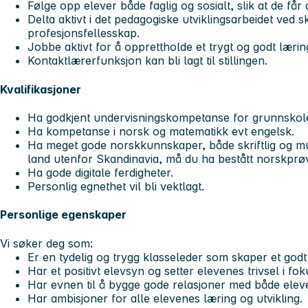
Følge opp elever både faglig og sosialt, slik at de får
Delta aktivt i det pedagogiske utviklingsarbeidet ved sk
profesjonsfellesskap.
Jobbe aktivt for å opprettholde et trygt og godt læring
Kontaktlærerfunksjon kan bli lagt til stillingen.
Kvalifikasjoner
Ha godkjent undervisningskompetanse for grunnskolen,
Ha kompetanse i norsk og matematikk evt engelsk.
Ha meget gode norskkunnskaper, både skriftlig og mu
land utenfor Skandinavia, må du ha bestått norskprøve
Ha gode digitale ferdigheter.
Personlig egnethet vil bli vektlagt.
Personlige egenskaper
Vi søker deg som:
Er en tydelig og trygg klasseleder som skaper et godt 
Har et positivt elevsyn og setter elevenes trivsel i fok
Har evnen til å bygge gode relasjoner med både elever
Har ambisjoner for alle elevenes læring og utvikling.