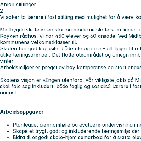
Antall stillinger
2
Vi søker to lærere i fast stilling med mulighet for å være 
Midtbygda skole er en stor og moderne skole som ligger frit
Røyken rådhus. Vi har 450 elever og 60 ansatte. Ved Midt
kommunens velkomstklasser til.
Skolen har god kapasitet både ute og inne - alt ligger til re
ulike læringsarenaer. Det flotte uteområdet og omegn innb
vinter.
Arbeidsmiljøet er preget av høy kompetanse og stort eng
Skolens visjon er «Ingen utenfor». Vår viktigste jobb på Mi
skal føle seg inkludert, både faglig og sosialt.2 lærere i fas
august
Arbeidsoppgaver
Planlegge, gjennomføre og evaluere undervisning i n
Skape et trygt, godt og inkluderende læringsmiljø der a
Bidra til et godt skole-hjem samarbeid for å støtte ele