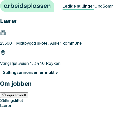
Hopp til innhold
Ledige stillinger
Ung
Somm
Lærer
25500 - Midtbygda skole, Asker kommune
Vangsfjellveien 1, 3440 Røyken
Stillingsannonsen er inaktiv.
Om jobben
Lagre favoritt
Stillingstittel
Lærer