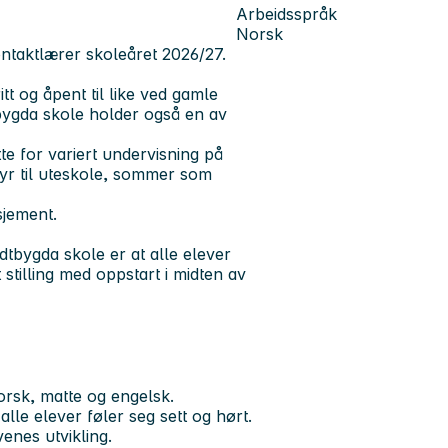
Arbeidsspråk
Norsk
kontaktlærer skoleåret 2026/27.
t og åpent til like ved gamle
bygda skole holder også en av
tte for variert undervisning på
yr til uteskole, sommer som
asjement.
dtbygda skole er at alle elever
t stilling med oppstart i midten av
orsk, matte og engelsk.
lle elever føler seg sett og hørt.
venes utvikling.