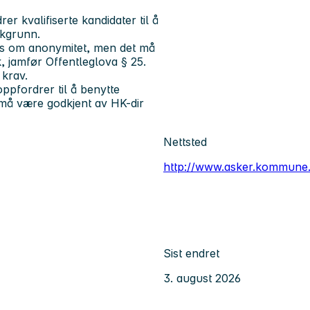
r kvalifiserte kandidater til å
akgrunn.
kes om anonymitet, men det må
k, jamfør Offentleglova § 25.
 krav.
ppfordrer til å benytte
må være godkjent av HK-dir
Nettsted
http://www.asker.kommune
Sist endret
3. august 2026