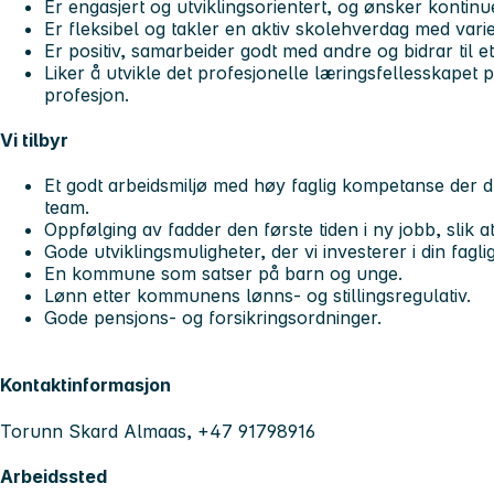
Er engasjert og utviklingsorientert, og ønsker kontinu
Er fleksibel og takler en aktiv skolehverdag med varie
Er positiv, samarbeider godt med andre og bidrar til e
Liker å utvikle det profesjonelle læringsfellesskapet 
profesjon.
Vi tilbyr
Et godt arbeidsmiljø med høy faglig kompetanse der du 
team.
Oppfølging av fadder den første tiden i ny jobb, slik a
Gode utviklingsmuligheter, der vi investerer i din fagli
En kommune som satser på barn og unge.
Lønn etter kommunens lønns- og stillingsregulativ.
Gode pensjons- og forsikringsordninger.
Kontaktinformasjon
Torunn Skard Almaas, +47 91798916
Arbeidssted