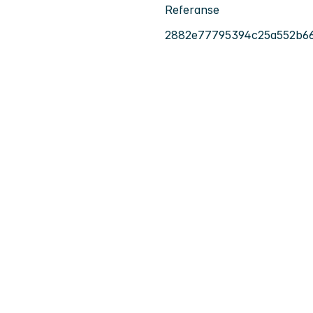
Referanse
2882e77795394c25a552b6