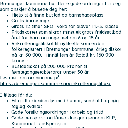
Bremanger kommune har fleire gode ordningar for deg
som ønskjer å busette deg her:
Hjelp til å finne bustad og barnehageplass
Gratis barnehage
Gratis 12 timar SFO i veka for elevar i 1.–3. klasse
Fritidskortet som sikrar minst eit gratis fritidsstilbod i
året for barn og unge mellom 6 og 18 år.
Rekrutteringstilskot til nytilsette som er/blir
folkeregistrert i Bremanger kommune; årleg tilskot
på kr. 30 000,- i inntil fem år (totalt kr. 150 000
kroner)
Bustadtilskot på 200 000 kroner til
førstegangsetablerarar under 50 år.
Les meir om ordningane på
https://bremanger.kommune.no/rekrutteringstiltak/
I tillegg får du:
Eit godt arbeidsmiljø med humor, samhald og høg
fagleg kvalitet
Gode forsikringsordningar i arbeid og fritid
Gode pensjons- og låneordningar gjennom KLP,
Kommunal Landspensjon.