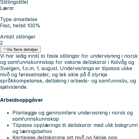
Stillingstittel
Lærar
Type ansettelse
Fast, heltid 100%
Antall stillinger
2
Vis flere detaljer
Vi har ledig inntil to faste stillingar for undervisning i norsk
og samfunnskunnskap for vaksne deltakarar i Kalvåg og
Svelgen, f.o.m. 1. august. Undervisninga er tilpassa ulike
nivå og føresetnader, og tek sikte på å styrkje
språkkompetanse, deltaking i arbeids- og samfunnsliv, og
sjølvstende.
Arbeidsoppgåver
Planleggje og gjennomføre undervisning i norsk og
samfunnskunnskap
Tilpasse opplæringa til deltakarar med ulik bakgrunn
og læringsbehov
Kartleggje deltakarane sitt nivå og følgje opp