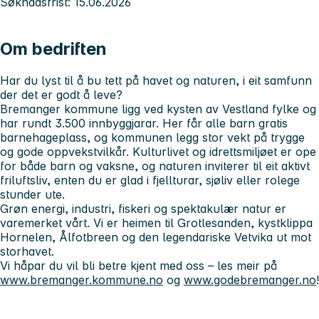
Søknadsfrist: 15.06.2026
Om bedriften
Har du lyst til å bu tett på havet og naturen, i eit samfunn
der det er godt å leve?
Bremanger kommune ligg ved kysten av Vestland fylke og
har rundt 3.500 innbyggjarar. Her får alle barn gratis
barnehageplass, og kommunen legg stor vekt på trygge
og gode oppvekstvilkår. Kulturlivet og idrettsmiljøet er ope
for både barn og vaksne, og naturen inviterer til eit aktivt
friluftsliv, enten du er glad i fjellturar, sjøliv eller rolege
stunder ute.
Grøn energi, industri, fiskeri og spektakulær natur er
varemerket vårt. Vi er heimen til Grotlesanden, kystklippa
Hornelen, Ålfotbreen og den legendariske Vetvika ut mot
storhavet.
Vi håpar du vil bli betre kjent med oss – les meir på
www.bremanger.kommune.no
og
www.godebremanger.no
!