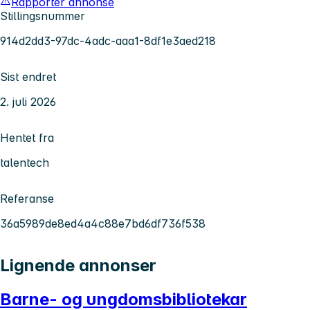
Rapporter annonse
Stillingsnummer
914d2dd3-97dc-4adc-aaa1-8df1e3aed218
Sist endret
2. juli 2026
Hentet fra
talentech
Referanse
36a5989de8ed4a4c88e7bd6df736f538
Lignende annonser
Barne- og ungdomsbibliotekar