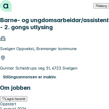
Hopp til innhold
Meny
Barne- og ungdomsarbeidar/assistent
- 2. gongs utlysing
Svelgen Oppvekst, Bremanger kommune
Gunnar Scheldrups veg 31, 6723 Svelgen
Stillingsannonsen er inaktiv.
Om jobben
Lagre favoritt
Oppstart
1. august 2026