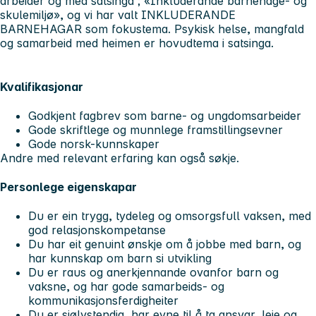
arbeider og med satsinga ; «Inkluderande barnehage- og
skulemiljø», og vi har valt INKLUDERANDE
BARNEHAGAR som fokustema. Psykisk helse, mangfald
og samarbeid med heimen er hovudtema i satsinga.
Kvalifikasjonar
Godkjent fagbrev som barne- og ungdomsarbeider
Gode skriftlege og munnlege framstillingsevner
Gode norsk-kunnskaper
Andre med relevant erfaring kan også søkje.
Personlege eigenskapar
Du er ein trygg, tydeleg og omsorgsfull vaksen, med
god relasjonskompetanse
Du har eit genuint ønskje om å jobbe med barn, og
har kunnskap om barn si utvikling
Du er raus og anerkjennande ovanfor barn og
vaksne, og har gode samarbeids- og
kommunikasjonsferdigheiter
Du er sjølvstendig, har evne til å ta ansvar, leie og