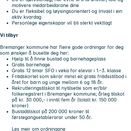
motivere medarbeidarane dine
Du er fleksibel og løysingsorientert og trivast i ein
aktiv kvardag
Personlege eigenskapar vil bli sterkt vektlagt
Vi tilbyr
Bremanger kommune har fleire gode ordningar for deg
som ønskjer å busette deg her:
Hjelp til å finne bustad og barnehageplass
Gratis barnehage
Gratis 12 timar SFO i veka for elevar i 1.–3. klasse
Fritidskortet som sikrar minst eit gratis fritidsstilbod i
året for barn og unge mellom 6 og 18 år.
Rekrutteringstilskot til nytilsette som er/blir
folkeregistrert i Bremanger kommune; årleg tilskot
på kr. 30 000,- i inntil fem år (totalt kr. 150 000
kroner)
Bustadtilskot på 200 000 kroner til
førstegangsetablerarar under 50 år.
Les meir om ordningane