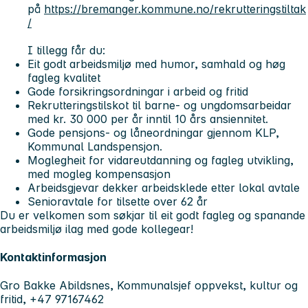
på
https://bremanger.kommune.no/rekrutteringstiltak
/
I tillegg får du:
Eit godt arbeidsmiljø med humor, samhald og høg
fagleg kvalitet
Gode forsikringsordningar i arbeid og fritid
Rekrutteringstilskot til barne- og ungdomsarbeidar
med kr. 30 000 per år inntil 10 års ansiennitet.
Gode pensjons- og låneordningar gjennom KLP,
Kommunal Landspensjon.
Moglegheit for vidareutdanning og fagleg utvikling,
med mogleg kompensasjon
Arbeidsgjevar dekker arbeidsklede etter lokal avtale
Senioravtale for tilsette over 62 år
Du er velkomen som søkjar til eit godt fagleg og spanande
arbeidsmiljø ilag med gode kollegear!
Kontaktinformasjon
Gro Bakke Abildsnes, Kommunalsjef oppvekst, kultur og
fritid, +47 97167462