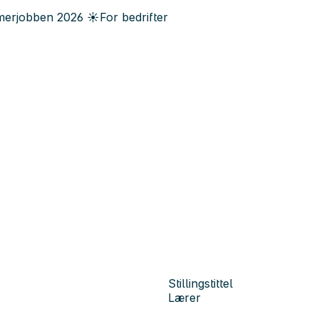
erjobben
2026
☀️
For bedrifter
Stillingstittel
Lærer