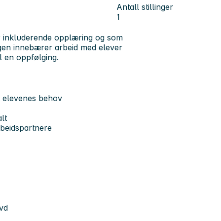
Antall stillinger
1
r inkluderende opplæring og som
lingen innebærer arbeid med elever
l en oppfølging.
t elevenes behov
lt
rbeidspartnere
evd