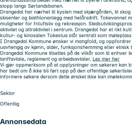
stopp langs Sørlandsbanen.
Drangedal har nærhet til kysten med skjærgården, til skog og
skisenter og biathlonanlegg med helårsdrift. Tokevannet m
muligheter for friluftsliv og rekreasjon. Stedsutviklingspr
aktivitet og attraktivitet i sentrum. Drangedal har et rikt kul
kultur- og kinosalen Tokestua står sentralt som møteplass fo
I Drangedal Kommune ønsker vi mangfold, og oppfordrer all
uavhengig av kjønn, alder, funksjonshemming eller etnisk ti
Drangedal Kommune tilsettes på de vilkår som til enhver ti
tariffavtale, reglement og arbeidsavtaler.
Les mer her
Vi gjør oppmerksom på at opplysninger om søkeren kan bli
har bedt om å ikke bli ført opp på den offentlige søkerlis
informere søkere dersom dette ønsket ikke kan imøtekom
Sektor
Offentlig
Annonsedata