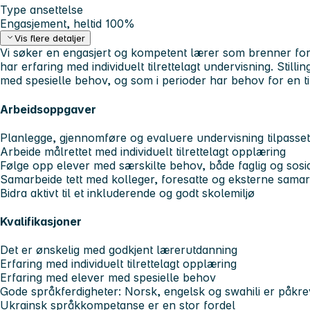
Type ansettelse
Engasjement, heltid 100%
Vis flere detaljer
Vi søker en engasjert og kompetent lærer som brenner fo
har erfaring med individuelt tilrettelagt undervisning. Stil
med spesielle behov, og som i perioder har behov for en ti
Arbeidsoppgaver
Planlegge, gjennomføre og evaluere undervisning tilpasse
Arbeide målrettet med individuelt tilrettelagt opplæring
Følge opp elever med særskilte behov, både faglig og sosia
Samarbeide tett med kolleger, foresatte og eksterne sama
Bidra aktivt til et inkluderende og godt skolemiljø
Kvalifikasjoner
Det er ønskelig med godkjent lærerutdanning
Erfaring med individuelt tilrettelagt opplæring
Erfaring med elever med spesielle behov
Gode språkferdigheter: Norsk, engelsk og swahili er påkr
Ukrainsk språkkompetanse er en stor fordel