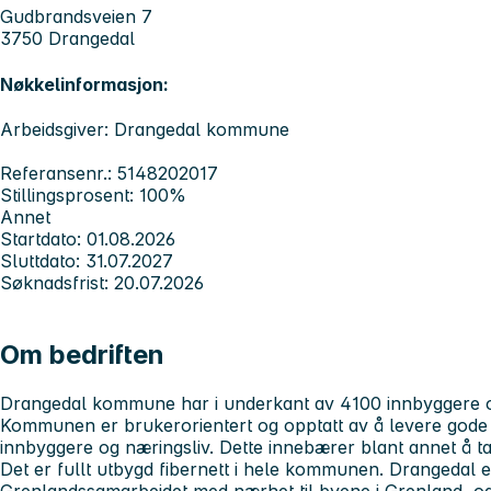
Gudbrandsveien 7
3750 Drangedal
Nøkkelinformasjon:
Arbeidsgiver: Drangedal kommune
Referansenr.: 5148202017
Stillingsprosent: 100%
Annet
Startdato: 01.08.2026
Sluttdato: 31.07.2027
Søknadsfrist: 20.07.2026
Om bedriften
Drangedal kommune har i underkant av 4100 innbyggere og
Kommunen er brukerorientert og opptatt av å levere gode 
innbyggere og næringsliv. Dette innebærer blant annet å ta 
Det er fullt utbygd fibernett i hele kommunen. Drangedal e
Grenlandssamarbeidet med nærhet til byene i Grenland, og