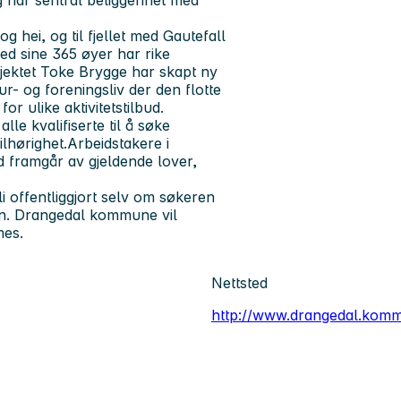
 hei, og til fjellet med Gautefall
ed sine 365 øyer har rike
osjektet Toke Brygge har skapt ny
tur- og foreningsliv der den flotte
r ulike aktivitetstilbud.
e kvalifiserte til å søke
lhørighet.Arbeidstakere i
d framgår av gjeldende lover,
 offentliggjort selv om søkeren
ten. Drangedal kommune vil
mes.
Nettsted
http://www.drangedal.kom