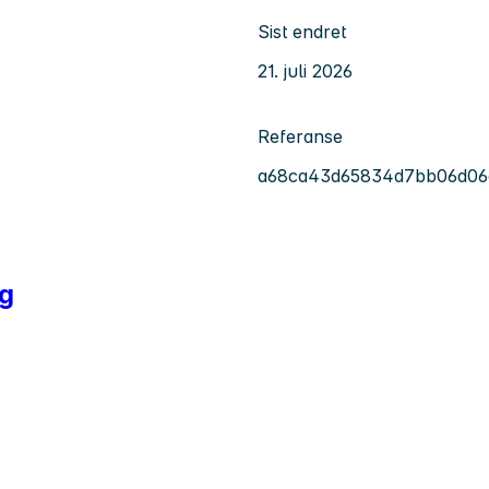
Sist endret
21. juli 2026
Referanse
a68ca43d65834d7bb06d06
ng