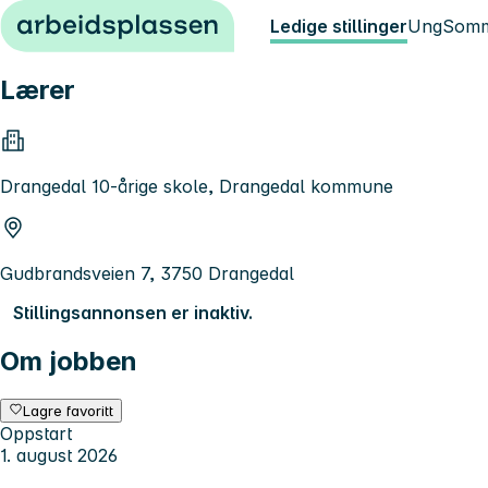
Hopp til innhold
Ledige stillinger
Ung
Somm
Lærer
Drangedal 10-årige skole, Drangedal kommune
Gudbrandsveien 7, 3750 Drangedal
Stillingsannonsen er inaktiv.
Om jobben
Lagre favoritt
Oppstart
1. august 2026