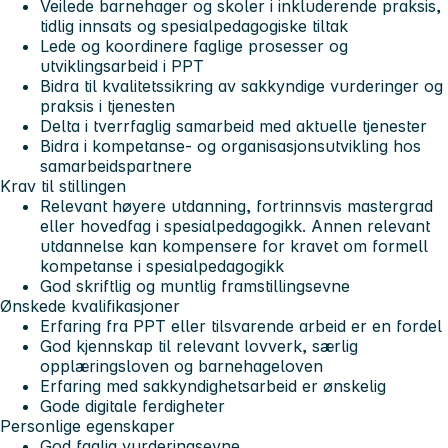
Veilede barnehager og skoler i inkluderende praksis,
tidlig innsats og spesialpedagogiske tiltak
Lede og koordinere faglige prosesser og
utviklingsarbeid i PPT
Bidra til kvalitetssikring av sakkyndige vurderinger og
praksis i tjenesten
Delta i tverrfaglig samarbeid med aktuelle tjenester
Bidra i kompetanse- og organisasjonsutvikling hos
samarbeidspartnere
Krav til stillingen
Relevant høyere utdanning, fortrinnsvis mastergrad
eller hovedfag i spesialpedagogikk. Annen relevant
utdannelse kan kompensere for kravet om formell
kompetanse i spesialpedagogikk
God skriftlig og muntlig framstillingsevne
Ønskede kvalifikasjoner
Erfaring fra PPT eller tilsvarende arbeid er en fordel
God kjennskap til relevant lovverk, særlig
opplæringsloven og barnehageloven
Erfaring med sakkyndighetsarbeid er ønskelig
Gode digitale ferdigheter
Personlige egenskaper
God faglig vurderingsevne