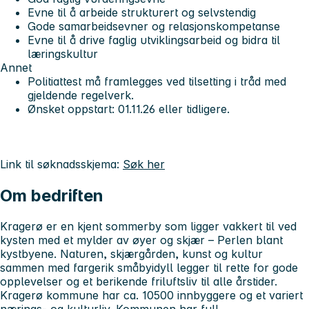
Evne til å arbeide strukturert og selvstendig
Gode samarbeidsevner og relasjonskompetanse
Evne til å drive faglig utviklingsarbeid og bidra til
læringskultur
Annet
Politiattest må framlegges ved tilsetting i tråd med
gjeldende regelverk.
Ønsket oppstart: 01.11.26 eller tidligere.
Link til søknadsskjema:
Søk her
Om bedriften
Kragerø er en kjent sommerby som ligger vakkert til ved
kysten med et mylder av øyer og skjær – Perlen blant
kystbyene. Naturen, skjærgården, kunst og kultur
sammen med fargerik småbyidyll legger til rette for gode
opplevelser og et berikende friluftsliv til alle årstider.
Kragerø kommune har ca. 10500 innbyggere og et variert
nærings- og kulturliv. Kommunen har full