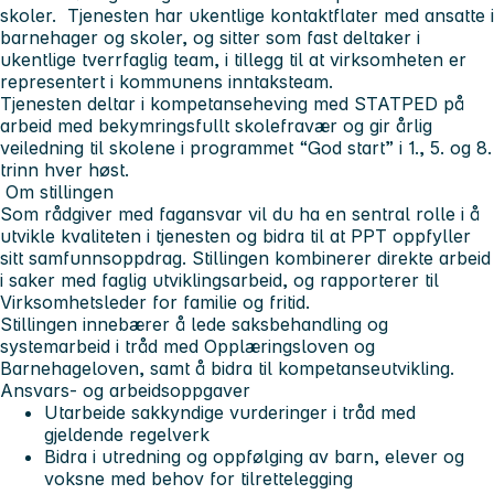
skoler. Tjenesten har ukentlige kontaktflater med ansatte i
barnehager og skoler, og sitter som fast deltaker i
ukentlige tverrfaglig team, i tillegg til at virksomheten er
representert i kommunens inntaksteam.
Tjenesten deltar i kompetanseheving med STATPED på
arbeid med bekymringsfullt skolefravær og gir årlig
veiledning til skolene i programmet “God start” i 1., 5. og 8.
trinn hver høst.
Om stillingen
Som rådgiver med fagansvar vil du ha en sentral rolle i å
utvikle kvaliteten i tjenesten og bidra til at PPT oppfyller
sitt samfunnsoppdrag. Stillingen kombinerer direkte arbeid
i saker med faglig utviklingsarbeid, og rapporterer til
Virksomhetsleder for familie og fritid.
Stillingen innebærer å lede saksbehandling og
systemarbeid i tråd med Opplæringsloven og
Barnehageloven, samt å bidra til kompetanseutvikling.
Ansvars- og arbeidsoppgaver
Utarbeide sakkyndige vurderinger i tråd med
gjeldende regelverk
Bidra i utredning og oppfølging av barn, elever og
voksne med behov for tilrettelegging