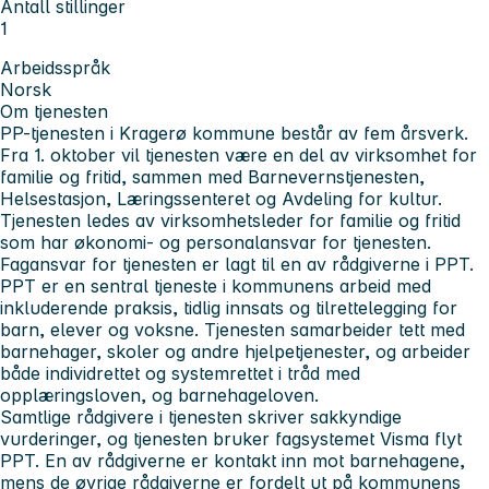
Antall stillinger
1
Arbeidsspråk
Norsk
Om tjenesten
PP-tjenesten i Kragerø kommune består av fem årsverk.
Fra 1. oktober vil tjenesten være en del av virksomhet for
familie og fritid, sammen med Barnevernstjenesten,
Helsestasjon, Læringssenteret og Avdeling for kultur.
Tjenesten ledes av virksomhetsleder for familie og fritid
som har økonomi- og personalansvar for tjenesten.
Fagansvar for tjenesten er lagt til en av rådgiverne i PPT.
PPT er en sentral tjeneste i kommunens arbeid med
inkluderende praksis, tidlig innsats og tilrettelegging for
barn, elever og voksne. Tjenesten samarbeider tett med
barnehager, skoler og andre hjelpetjenester, og arbeider
både individrettet og systemrettet i tråd med
opplæringsloven, og barnehageloven.
Samtlige rådgivere i tjenesten skriver sakkyndige
vurderinger, og tjenesten bruker fagsystemet Visma flyt
PPT. En av rådgiverne er kontakt inn mot barnehagene,
mens de øvrige rådgiverne er fordelt ut på kommunens