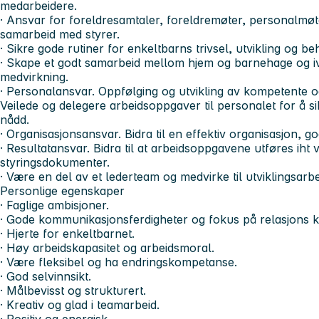
medarbeidere.
· Ansvar for foreldresamtaler, foreldremøter, personalmøt
samarbeid med styrer.
· Sikre gode rutiner for enkeltbarns trivsel, utvikling og be
· Skape et godt samarbeid mellom hjem og barnehage og iv
medvirkning.
· Personalansvar. Oppfølging og utvikling av kompetente 
Veilede og delegere arbeidsoppgaver til personalet for å s
nådd.
· Organisasjonsansvar. Bidra til en effektiv organisasjon, go
· Resultatansvar. Bidra til at arbeidsoppgavene utføres iht
styringsdokumenter.
· Være en del av et lederteam og medvirke til utviklingsarbe
Personlige egenskaper
· Faglige ambisjoner.
· Gode kommunikasjonsferdigheter og fokus på relasjons 
· Hjerte for enkeltbarnet.
· Høy arbeidskapasitet og arbeidsmoral.
· Være fleksibel og ha endringskompetanse.
· God selvinnsikt.
· Målbevisst og strukturert.
· Kreativ og glad i teamarbeid.