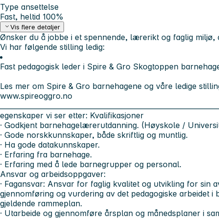
Type ansettelse
Fast, heltid 100%
Vis flere detaljer
Ønsker du å jobbe i et spennende, lærerikt og faglig miljø, 
Vi har følgende stilling ledig:
Fast pedagogisk leder i Spire & Gro Skogtoppen barnehage
Les mer om Spire & Gro barnehagene og våre ledige stilli
www.spireoggro.no
________________________________________________________________
egenskaper vi ser etter:
Kvalifikasjoner
· Godkjent barnehagelærerutdanning. (Høyskole / Universit
· Gode norskkunnskaper, både skriftlig og muntlig.
· Ha gode datakunnskaper.
· Erfaring fra barnehage.
· Erfaring med å lede barnegrupper og personal.
Ansvar og arbeidsoppgaver:
· Fagansvar: Ansvar for faglig kvalitet og utvikling for sin 
gjennomføring og vurdering av det pedagogiske arbeidet i 
gjeldende rammeplan.
· Utarbeide og gjennomføre årsplan og månedsplaner i sa