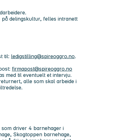
edarbeidere.
 delingskultur, felles intranett
 til:
ledigstilling@spireoggro.no
.
post:
firmapost@spireoggro.no
 med til eventuelt et intervju.
eturnert, alle som skal arbeide i
ltredelse.
 som driver 4 barnehager i
ehage, Skogtoppen barnehage,