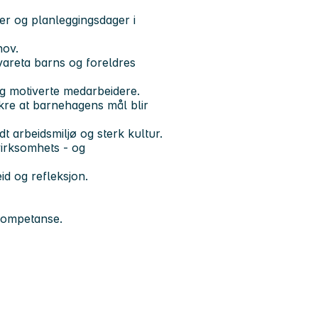
er og planleggingsdager i
hov.
areta barns og foreldres
og motiverte medarbeidere.
ikre at barnehagens mål blir
dt arbeidsmiljø og sterk kultur.
 virksomhets - og
id og refleksjon.
kompetanse.