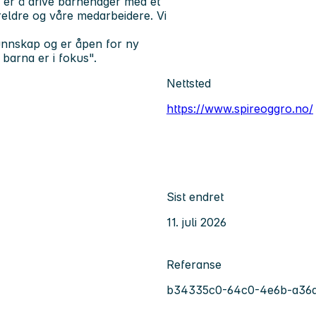
er å drive barnehager med et
oreldre og våre medarbeidere. Vi
kunnskap og er åpen for ny
 barna er i fokus".
Nettsted
https://www.spireoggro.no/
Sist endret
11. juli 2026
Referanse
b34335c0-64c0-4e6b-a36