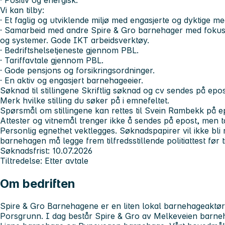
· Positiv og energisk.
Vi kan tilby:
· Et faglig og utviklende miljø med engasjerte og dyktige m
· Samarbeid med andre Spire & Gro barnehager med fokus på
og systemer. Gode IKT arbeidsverktøy.
· Bedriftshelsetjeneste gjennom PBL.
· Tariffavtale gjennom PBL.
· Gode pensjons og forsikringsordninger.
· En aktiv og engasjert barnehageeier.
Søknad til stillingene
Skriftlig søknad og cv sendes på epost
Merk hvilke stilling du søker på i emnefeltet.
Spørsmål om stillingene kan rettes til Svein Rambekk på e
Attester og vitnemål trenger ikke å sendes på epost, men tas
Personlig egnethet vektlegges. Søknadspapirer vil ikke bli r
barnehagen må legge frem tilfredsstillende politiattest før ti
Søknadsfrist:
10.07.2026
Tiltredelse:
Etter avtale
Om bedriften
Spire & Gro Barnehagene er en liten lokal barnehageaktør
Porsgrunn. I dag består Spire & Gro av Melkeveien barn