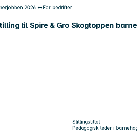
erjobben
2026
☀️
For bedrifter
tilling til Spire & Gro Skogtoppen barn
Stillingstittel
Pedagogisk leder i barneha