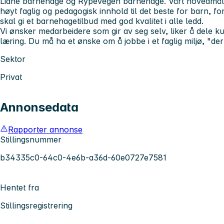
Liane barnehage og Rypevegen barnehage. Vårt hovedmål 
høyt faglig og pedagogisk innhold til det beste for barn, f
skal gi et barnehagetilbud med god kvalitet i alle ledd.
Vi ønsker medarbeidere som gir av seg selv, liker å dele 
læring. Du må ha et ønske om å jobbe i et faglig miljø, "der
Sektor
Privat
Annonsedata
Rapporter annonse
Stillingsnummer
b34335c0-64c0-4e6b-a36d-60e0727e7581
Hentet fra
Stillingsregistrering